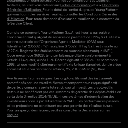
Documentation contractuelle. Pour les conditions contractuelles et
tarifaires, veuillez vous référer aux
Fiches d'information
et aux
Conditions
Générales d'Utilisation.
Pour le détail de l'entité du groupe Young Platform
qui vous fournit les services, veuillez consulter les
Conditions Générales
d'Utilisation
. Pour toute demande d'assistance, veuillez nous contacter via
le
Service Client.
Compte de paiement. Young Platform S.p.A. est inscrite au registre
concerné en tant qu'Agent de services de paiement de TPPay S.r.l. et est à
ce titre autorisée par l'Organismo Agenti e Mediatori (OAM) sous
l'identifiant n° 205532, n° d'inscription SP5627. TPPay S.r.l. est inscrite au
n° 27 du Registre des établissements de monnaie électronique (IMEL),
Code mécanique 36928, tenu par la Banque d'Italie conformément à
l'article 114-quater, alinéa 1, du Décret législatif n° 385 du 1er septembre
1993, tel que modifié ultérieurement (Texte Unique Bancaire), dont le siège
social est situé Via Serviliano Lattuada, 25, 20135 Milan (MI), Italie.
Avertissement sur les risques. Les crypto-actifs sont des instruments
caractérisés par une volatilité élevée et comportent un risque significatif
de perte, y compris la perte totale, du capital investi. Les crypto-actifs
détenus ne bénéficient pas des systèmes de garantie des dépôts établis en
vertu de la Directive 2014/49/UE, ni des systèmes d'indemnisation des
investisseurs prévus par la Directive 97/9/CE. Les performances passées
et les projections ne constituent pas une garantie des résultats futurs.
Pour un aperçu des risques, veuillez consulter la
Déclaration sur les
risques
.