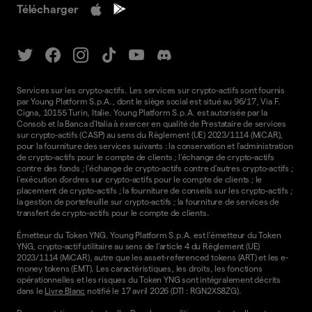
Télécharger
Services sur les crypto-actifs. Les services sur crypto-actifs sont fournis
par Young Platform S.p.A., dont le siège social est situé au 96/17, Via F.
Cigna, 10155 Turin, Italie. Young Platform S.p.A. est autorisée par la
Consob et la Banca d'Italia à exercer en qualité de Prestataire de services
sur crypto-actifs (CASP) au sens du Règlement (UE) 2023/1114 (MiCAR),
pour la fourniture des services suivants : la conservation et l'administration
de crypto-actifs pour le compte de clients ; l'échange de crypto-actifs
contre des fonds ; l'échange de crypto-actifs contre d'autres crypto-actifs ;
l'exécution d'ordres sur crypto-actifs pour le compte de clients ; le
placement de crypto-actifs ; la fourniture de conseils sur les crypto-actifs ;
la gestion de portefeuille sur crypto-actifs ; la fourniture de services de
transfert de crypto-actifs pour le compte de clients.
Émetteur du Token YNG. Young Platform S.p.A. est l'émetteur du Token
YNG, crypto-actif utilitaire au sens de l'article 4 du Règlement (UE)
2023/1114 (MiCAR), autre que les asset-referenced tokens (ART) et les e-
money tokens (EMT). Les caractéristiques, les droits, les fonctions
opérationnelles et les risques du Token YNG sont intégralement décrits
dans le
Livre Blanc
notifié le 17 avril 2026 (DTI : RGN2XS8ZG).