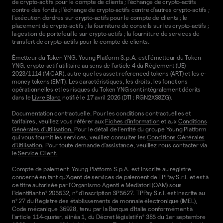
de crypto-actifs pour le compte de clients ; l'échange de crypto-actifs
contre des fonds ; l'échange de crypto-actifs contre d'autres crypto-actifs ;
l'exécution d'ordres sur crypto-actifs pour le compte de clients ; le
placement de crypto-actifs ; la fourniture de conseils sur les crypto-actifs ;
la gestion de portefeuille sur crypto-actifs ; la fourniture de services de
transfert de crypto-actifs pour le compte de clients.
Émetteur du Token YNG. Young Platform S.p.A. est l'émetteur du Token
YNG, crypto-actif utilitaire au sens de l'article 4 du Règlement (UE)
2023/1114 (MiCAR), autre que les asset-referenced tokens (ART) et les e-
money tokens (EMT). Les caractéristiques, les droits, les fonctions
opérationnelles et les risques du Token YNG sont intégralement décrits
dans le
Livre Blanc
notifié le 17 avril 2026 (DTI : RGN2XS8ZG).
Documentation contractuelle. Pour les conditions contractuelles et
tarifaires, veuillez vous référer aux
Fiches d'information
et aux
Conditions
Générales d'Utilisation.
Pour le détail de l'entité du groupe Young Platform
qui vous fournit les services, veuillez consulter les
Conditions Générales
d'Utilisation
. Pour toute demande d'assistance, veuillez nous contacter via
le
Service Client.
Compte de paiement. Young Platform S.p.A. est inscrite au registre
concerné en tant qu'Agent de services de paiement de TPPay S.r.l. et est à
ce titre autorisée par l'Organismo Agenti e Mediatori (OAM) sous
l'identifiant n° 205532, n° d'inscription SP5627. TPPay S.r.l. est inscrite au
n° 27 du Registre des établissements de monnaie électronique (IMEL),
Code mécanique 36928, tenu par la Banque d'Italie conformément à
l'article 114-quater, alinéa 1, du Décret législatif n° 385 du 1er septembre