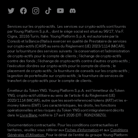
Services sur les crypto-actifs. Les services sur crypto-actifs sont fournis
par Young Platform S.p.A., dont le siège social est situé au 96/17, Via F.
Cigna, 10155 Turin, Italie. Young Platform S.p.A. est autorisée par la
Consob et la Banca d'Italia à exercer en qualité de Prestataire de services
sur crypto-actifs (CASP) au sens du Règlement (UE) 2023/1114 (MiCAR),
pour la fourniture des services suivants : la conservation et l'administration
de crypto-actifs pour le compte de clients ; l'échange de crypto-actifs
contre des fonds ; l'échange de crypto-actifs contre d'autres crypto-actifs ;
l'exécution d'ordres sur crypto-actifs pour le compte de clients ; le
placement de crypto-actifs ; la fourniture de conseils sur les crypto-actifs ;
la gestion de portefeuille sur crypto-actifs ; la fourniture de services de
transfert de crypto-actifs pour le compte de clients.
Émetteur du Token YNG. Young Platform S.p.A. est l'émetteur du Token
YNG, crypto-actif utilitaire au sens de l'article 4 du Règlement (UE)
2023/1114 (MiCAR), autre que les asset-referenced tokens (ART) et les e-
money tokens (EMT). Les caractéristiques, les droits, les fonctions
opérationnelles et les risques du Token YNG sont intégralement décrits
dans le
Livre Blanc
notifié le 17 avril 2026 (DTI : RGN2XS8ZG).
Documentation contractuelle. Pour les conditions contractuelles et
tarifaires, veuillez vous référer aux
Fiches d'information
et aux
Conditions
Générales d'Utilisation.
Pour le détail de l'entité du groupe Young Platform