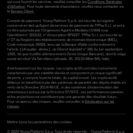
qui vous fournit les services, veuillez consulter les
Conditions Générales
d'Utilisation
. Pour toute demande d'assistance, veuillez nous contacter via
le
Service Client.
Compte de paiement. Young Platform S.p.A. est inscrite au registre
concerné en tant qu'Agent de services de paiement de TPPay S.r.l. et est à
ce titre autorisée par l'Organismo Agenti e Mediatori (OAM) sous
l'identifiant n° 205532, n° d'inscription SP5627. TPPay S.r.l. est inscrite au
n° 27 du Registre des établissements de monnaie électronique (IMEL),
Code mécanique 36928, tenu par la Banque d'Italie conformément à
l'article 114-quater, alinéa 1, du Décret législatif n° 385 du 1er septembre
1993, tel que modifié ultérieurement (Texte Unique Bancaire), dont le siège
social est situé Via Serviliano Lattuada, 25, 20135 Milan (MI), Italie.
Avertissement sur les risques. Les crypto-actifs sont des instruments
caractérisés par une volatilité élevée et comportent un risque significatif
de perte, y compris la perte totale, du capital investi. Les crypto-actifs
détenus ne bénéficient pas des systèmes de garantie des dépôts établis en
vertu de la Directive 2014/49/UE, ni des systèmes d'indemnisation des
investisseurs prévus par la Directive 97/9/CE. Les performances passées
et les projections ne constituent pas une garantie des résultats futurs.
Pour un aperçu des risques, veuillez consulter la
Déclaration sur les
risques
.
Mettre à jour les paramètres des cookies
©
2026
Young Platform S.p.a. Tous droits réservés.
-
Young Platform S.p.a.