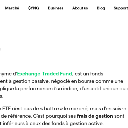
Marché
$YNG
Business
About us
Blog
Suppor
F
nyme d’
Exchange-Traded Fund
, est un fonds
ment à gestion passive, négocié en bourse comme une
éplique la performance d’un indice, d’un actif unique ou 
s.
n ETF n’est pas de « battre » le marché, mais d’en suivre 
de référence. C’est pourquoi ses
frais de gestion
sont
inférieurs à ceux des fonds à gestion active.