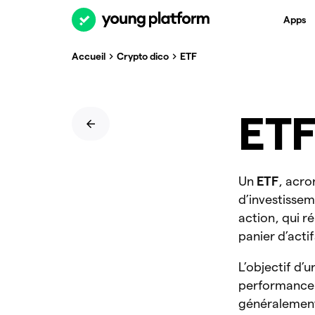
Apps
Accueil
Crypto dico
ETF
ET
Un
ETF
, acro
d’investisse
action, qui r
panier d’actif
L’objectif d’u
performance 
généralement 