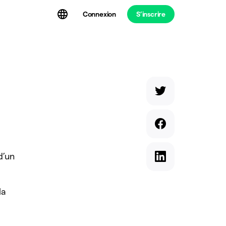
Connexion
S’inscrire
t
d’un
la