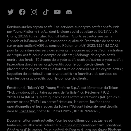
Services sur les crypto-actifs. Les services sur crypto-actifs sont fournis
par Young Platform S.p.A., dont le siège social est situé au 96/17, Via F.
Cigna, 10155 Turin, Italie. Young Platform S.p.A. est autorisée par la
Consob et la Banca d'Italia à exercer en qualité de Prestataire de services
sur crypto-actifs (CASP) au sens du Règlement (UE) 2023/1114 (MiCAR),
pour la fourniture des services suivants : la conservation et l'administration
de crypto-actifs pour le compte de clients ; l'échange de crypto-actifs
contre des fonds ; l'échange de crypto-actifs contre d'autres crypto-actifs ;
l'exécution d'ordres sur crypto-actifs pour le compte de clients ; le
placement de crypto-actifs ; la fourniture de conseils sur les crypto-actifs ;
la gestion de portefeuille sur crypto-actifs ; la fourniture de services de
transfert de crypto-actifs pour le compte de clients.
Émetteur du Token YNG. Young Platform S.p.A. est l'émetteur du Token
YNG, crypto-actif utilitaire au sens de l'article 4 du Règlement (UE)
2023/1114 (MiCAR), autre que les asset-referenced tokens (ART) et les e-
money tokens (EMT). Les caractéristiques, les droits, les fonctions
opérationnelles et les risques du Token YNG sont intégralement décrits
dans le
Livre Blanc
notifié le 17 avril 2026 (DTI : RGN2XS8ZG).
Documentation contractuelle. Pour les conditions contractuelles et
tarifaires, veuillez vous référer aux
Fiches d'information
et aux
Conditions
Générales d'Utilisation.
Pour le détail de l'entité du groupe Young Platform