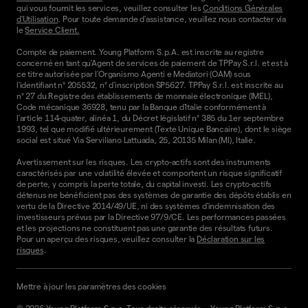
qui vous fournit les services, veuillez consulter les
Conditions Générales
d'Utilisation
. Pour toute demande d'assistance, veuillez nous contacter via
le
Service Client.
Compte de paiement. Young Platform S.p.A. est inscrite au registre
concerné en tant qu'Agent de services de paiement de TPPay S.r.l. et est à
ce titre autorisée par l'Organismo Agenti e Mediatori (OAM) sous
l'identifiant n° 205532, n° d'inscription SP5627. TPPay S.r.l. est inscrite au
n° 27 du Registre des établissements de monnaie électronique (IMEL),
Code mécanique 36928, tenu par la Banque d'Italie conformément à
l'article 114-quater, alinéa 1, du Décret législatif n° 385 du 1er septembre
1993, tel que modifié ultérieurement (Texte Unique Bancaire), dont le siège
social est situé Via Serviliano Lattuada, 25, 20135 Milan (MI), Italie.
Avertissement sur les risques. Les crypto-actifs sont des instruments
caractérisés par une volatilité élevée et comportent un risque significatif
de perte, y compris la perte totale, du capital investi. Les crypto-actifs
détenus ne bénéficient pas des systèmes de garantie des dépôts établis en
vertu de la Directive 2014/49/UE, ni des systèmes d'indemnisation des
investisseurs prévus par la Directive 97/9/CE. Les performances passées
et les projections ne constituent pas une garantie des résultats futurs.
Pour un aperçu des risques, veuillez consulter la
Déclaration sur les
risques
.
Mettre à jour les paramètres des cookies