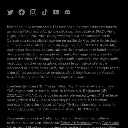
Services sur les crypto-actifs. Les services sur crypto-actifs sont fournis
par Young Platform S.p.A., dont le siège social est situé au 96/17, Via F.
Cigna, 10155 Turin, Italie. Young Platform S.p.A. est autorisée par la
Consob et la Banca d'Italia à exercer en qualité de Prestataire de services
sur crypto-actifs (CASP) au sens du Règlement (UE) 2023/1114 (MiCAR),
pour la fourniture des services suivants : la conservation et l'administration
de crypto-actifs pour le compte de clients ; l'échange de crypto-actifs
contre des fonds ; l'échange de crypto-actifs contre d'autres crypto-actifs ;
l'exécution d'ordres sur crypto-actifs pour le compte de clients ; le
placement de crypto-actifs ; la fourniture de conseils sur les crypto-actifs ;
la gestion de portefeuille sur crypto-actifs ; la fourniture de services de
transfert de crypto-actifs pour le compte de clients.
Émetteur du Token YNG. Young Platform S.p.A. est l'émetteur du Token
YNG, crypto-actif utilitaire au sens de l'article 4 du Règlement (UE)
2023/1114 (MiCAR), autre que les asset-referenced tokens (ART) et les e-
money tokens (EMT). Les caractéristiques, les droits, les fonctions
opérationnelles et les risques du Token YNG sont intégralement décrits
dans le
Livre Blanc
notifié le 17 avril 2026 (DTI : RGN2XS8ZG).
Documentation contractuelle. Pour les conditions contractuelles et
tarifaires, veuillez vous référer aux
Fiches d'information
et aux
Conditions
Générales d'Utilisation.
Pour le détail de l'entité du groupe Young Platform