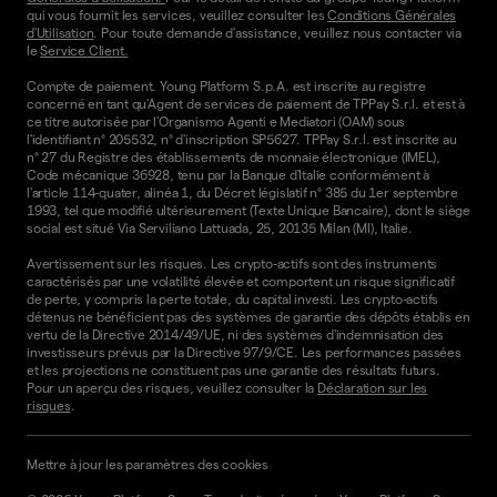
qui vous fournit les services, veuillez consulter les
Conditions Générales
d'Utilisation
. Pour toute demande d'assistance, veuillez nous contacter via
le
Service Client.
Compte de paiement. Young Platform S.p.A. est inscrite au registre
concerné en tant qu'Agent de services de paiement de TPPay S.r.l. et est à
ce titre autorisée par l'Organismo Agenti e Mediatori (OAM) sous
l'identifiant n° 205532, n° d'inscription SP5627. TPPay S.r.l. est inscrite au
n° 27 du Registre des établissements de monnaie électronique (IMEL),
Code mécanique 36928, tenu par la Banque d'Italie conformément à
l'article 114-quater, alinéa 1, du Décret législatif n° 385 du 1er septembre
1993, tel que modifié ultérieurement (Texte Unique Bancaire), dont le siège
social est situé Via Serviliano Lattuada, 25, 20135 Milan (MI), Italie.
Avertissement sur les risques. Les crypto-actifs sont des instruments
caractérisés par une volatilité élevée et comportent un risque significatif
de perte, y compris la perte totale, du capital investi. Les crypto-actifs
détenus ne bénéficient pas des systèmes de garantie des dépôts établis en
vertu de la Directive 2014/49/UE, ni des systèmes d'indemnisation des
investisseurs prévus par la Directive 97/9/CE. Les performances passées
et les projections ne constituent pas une garantie des résultats futurs.
Pour un aperçu des risques, veuillez consulter la
Déclaration sur les
risques
.
Mettre à jour les paramètres des cookies