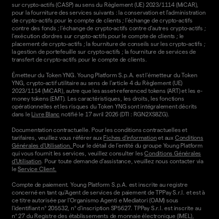
sur crypto-actifs (CASP) au sens du Règlement (UE) 2023/1114 (MiCAR),
pour la fourniture des services suivants : la conservation et l'administration
de crypto-actifs pour le compte de clients ; l'échange de crypto-actifs
contre des fonds ; l'échange de crypto-actifs contre d'autres crypto-actifs ;
l'exécution d'ordres sur crypto-actifs pour le compte de clients ; le
placement de crypto-actifs ; la fourniture de conseils sur les crypto-actifs ;
la gestion de portefeuille sur crypto-actifs ; la fourniture de services de
transfert de crypto-actifs pour le compte de clients.
Émetteur du Token YNG. Young Platform S.p.A. est l'émetteur du Token
YNG, crypto-actif utilitaire au sens de l'article 4 du Règlement (UE)
2023/1114 (MiCAR), autre que les asset-referenced tokens (ART) et les e-
money tokens (EMT). Les caractéristiques, les droits, les fonctions
opérationnelles et les risques du Token YNG sont intégralement décrits
dans le
Livre Blanc
notifié le 17 avril 2026 (DTI : RGN2XS8ZG).
Documentation contractuelle. Pour les conditions contractuelles et
tarifaires, veuillez vous référer aux
Fiches d'information
et aux
Conditions
Générales d'Utilisation.
Pour le détail de l'entité du groupe Young Platform
qui vous fournit les services, veuillez consulter les
Conditions Générales
d'Utilisation
. Pour toute demande d'assistance, veuillez nous contacter via
le
Service Client.
Compte de paiement. Young Platform S.p.A. est inscrite au registre
concerné en tant qu'Agent de services de paiement de TPPay S.r.l. et est à
ce titre autorisée par l'Organismo Agenti e Mediatori (OAM) sous
l'identifiant n° 205532, n° d'inscription SP5627. TPPay S.r.l. est inscrite au
n° 27 du Registre des établissements de monnaie électronique (IMEL),