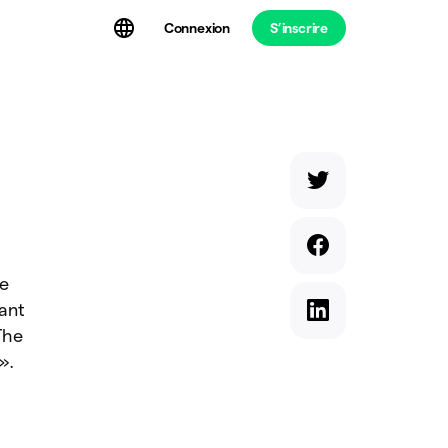
Connexion
S’inscrire
t
a
le
ant
The
».