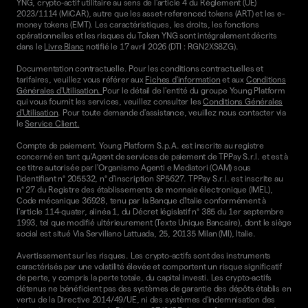
YNG, crypto-actif utilitaire au sens de l'article 4 du Règlement (UE)
2023/1114 (MiCAR), autre que les asset-referenced tokens (ART) et les e-
money tokens (EMT). Les caractéristiques, les droits, les fonctions
opérationnelles et les risques du Token YNG sont intégralement décrits
dans le
Livre Blanc
notifié le 17 avril 2026 (DTI : RGN2XS8ZG).
Documentation contractuelle. Pour les conditions contractuelles et
tarifaires, veuillez vous référer aux
Fiches d'information
et aux
Conditions
Générales d'Utilisation.
Pour le détail de l'entité du groupe Young Platform
qui vous fournit les services, veuillez consulter les
Conditions Générales
d'Utilisation
. Pour toute demande d'assistance, veuillez nous contacter via
le
Service Client.
Compte de paiement. Young Platform S.p.A. est inscrite au registre
concerné en tant qu'Agent de services de paiement de TPPay S.r.l. et est à
ce titre autorisée par l'Organismo Agenti e Mediatori (OAM) sous
l'identifiant n° 205532, n° d'inscription SP5627. TPPay S.r.l. est inscrite au
n° 27 du Registre des établissements de monnaie électronique (IMEL),
Code mécanique 36928, tenu par la Banque d'Italie conformément à
l'article 114-quater, alinéa 1, du Décret législatif n° 385 du 1er septembre
1993, tel que modifié ultérieurement (Texte Unique Bancaire), dont le siège
social est situé Via Serviliano Lattuada, 25, 20135 Milan (MI), Italie.
Avertissement sur les risques. Les crypto-actifs sont des instruments
caractérisés par une volatilité élevée et comportent un risque significatif
de perte, y compris la perte totale, du capital investi. Les crypto-actifs
détenus ne bénéficient pas des systèmes de garantie des dépôts établis en
vertu de la Directive 2014/49/UE, ni des systèmes d'indemnisation des