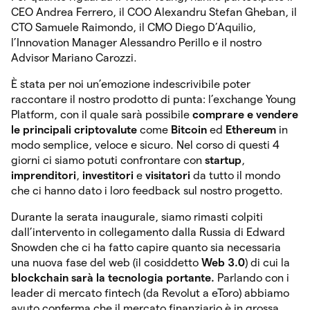
CEO Andrea Ferrero, il COO Alexandru Stefan Gheban, il
CTO Samuele Raimondo, il CMO Diego D’Aquilio,
l’Innovation Manager Alessandro Perillo e il nostro
Advisor Mariano Carozzi.
È stata per noi un’emozione indescrivibile poter
raccontare il nostro prodotto di punta: l’exchange Young
Platform,
con il quale sarà possibile
comprare e vendere
le principali criptovalute
come
Bitcoin
ed
Ethereum
in
modo semplice, veloce e sicuro. Nel corso di questi 4
giorni ci siamo potuti confrontare con
startup
,
imprenditori
,
investitori
e
visitatori
da tutto il mondo
che ci hanno dato i loro feedback sul nostro progetto.
Durante la serata inaugurale, siamo rimasti colpiti
dall’intervento in collegamento dalla Russia di Edward
Snowden che ci ha fatto capire quanto sia necessaria
una nuova fase del web (il cosiddetto
Web 3.0
) di cui la
blockchain sarà la tecnologia portante.
Parlando con i
leader di mercato fintech (da Revolut a eToro) abbiamo
avuto conferma che il mercato finanziario è in grossa