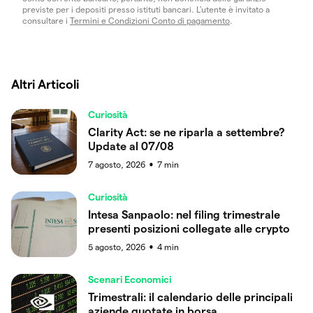
previste per i depositi presso istituti bancari. L’utente è invitato a
consultare i
Termini e Condizioni Conto di pagamento
.
Altri Articoli
Curiosità
Clarity Act: se ne riparla a settembre?
Update al 07/08
7 agosto, 2026
7
min
●
Curiosità
Intesa Sanpaolo: nel filing trimestrale
presenti posizioni collegate alle crypto
5 agosto, 2026
4
min
●
Scenari Economici
Trimestrali: il calendario delle principali
aziende quotate in borsa