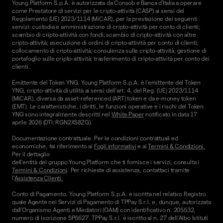
Young Platform S.p.A. è autorizzata da Consob e Banca d'Italia a operare
come Prestatore di servizi per le cripto-attività (CASP) ai sensi del
Regolamento (UE) 2023/1114 (MiCAR), per la prestazione dei seguenti
servizi: custodia e amministrazione di cripto-attività per conto di clienti;
scambio di cripto-attività con fondi; scambio di cripto-attività con altre
cripto-attività; esecuzione di ordini di cripto-attività per conto di clienti;
collocamento di cripto-attività; consulenza sulle cripto-attività; gestione di
portafoglio sulle cripto-attività; trasferimento di cripto-attività per conto dei
clienti.
Emittente del Token YNG. Young Platform S.p.A. è l'emittente del Token
YNG, cripto-attività di utilità ai sensi dell'art. 4, del Reg. (UE) 2023/1114
(MiCAR), diversa da asset-referenced (ART) token e da e-money token
(EMT). Le caratteristiche, i diritti, le funzioni operative e i rischi del Token
YNG sono integralmente descritti nel
White Paper
notificato in data 17
aprile 2026 (DTI: RGN2XS8ZG).
Documentazione contrattuale. Per le condizioni contrattuali ed
economiche, fai riferimento ai
Fogli informativi
e ai
Termini & Condizioni.
Per il dettaglio
dell'entità del gruppo Young Platform che ti fornisce i servizi, consulta i
Termini & Condizioni
. Per richieste di assistenza, contattaci tramite
l'
Assistenza Clienti.
Conto di Pagamento. Young Platform S.p.A. è iscritta nel relativo Registro
quale Agente nei Servizi di Pagamento di TPPay S.r.l. e, dunque, autorizzata
dall’Organismo Agenti e Mediatori (OAM) con identificativo n. 205532,
numero di iscrizione SP5627. TPPay S.r.l. è iscritto al n. 27 dell’Albo Istituti