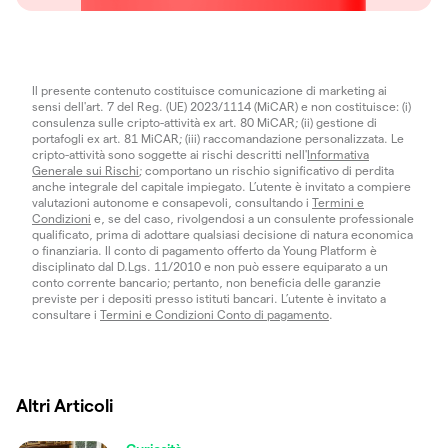
Il presente contenuto costituisce comunicazione di marketing ai
sensi dell'art. 7 del Reg. (UE) 2023/1114 (MiCAR) e non costituisce: (i)
consulenza sulle cripto-attività ex art. 80 MiCAR; (ii) gestione di
portafogli ex art. 81 MiCAR; (iii) raccomandazione personalizzata. Le
cripto-attività sono soggette ai rischi descritti nell'
Informativa
Generale sui Rischi
; comportano un rischio significativo di perdita
anche integrale del capitale impiegato. L’utente è invitato a compiere
valutazioni autonome e consapevoli, consultando i
Termini e
Condizioni
e, se del caso, rivolgendosi a un consulente professionale
qualificato, prima di adottare qualsiasi decisione di natura economica
o finanziaria. Il conto di pagamento offerto da Young Platform è
disciplinato dal D.Lgs. 11/2010 e non può essere equiparato a un
conto corrente bancario; pertanto, non beneficia delle garanzie
previste per i depositi presso istituti bancari. L’utente è invitato a
consultare i
Termini e Condizioni Conto di pagamento
.
Altri Articoli