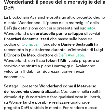
Wonderland: il paese delle meraviglie della
DeFi
La blockchain Avalanche ospita un altro progetto degno
di nota: Wonderland, il “paese delle meraviglie” della
DeFi (la definizione con cui si presenta nel suo
sito
).
Wonderland è
un protocollo per lo sviluppo di servizi
finanziari decentralizzati
che nasce sulla base del
codice di
Olympus
. Il fondatore
Daniele Sestagalli
ha
raccontato la piattaforma durante un’intervista di
Luigi
D’Onorio De Meo
, direttore di
DeFi Ava Labs
.
Wonderland, con il suo
token TIME
, vuole proporre un
servizio che sfrutti a pieno i vantaggi di Avalanche:
velocità, affidabilità, sicurezza, convenienza
economica.
Sestagalli presenta
Wonderland come il Metaverso
dell’economia decentralizzata
. Così come nella realtà
virtuale si può costruire e fare qualsiasi cosa in libertà,
su Wonderland è possibile realizzare qualunque
progetto DeFi si abbia in mente. Per rendere questo