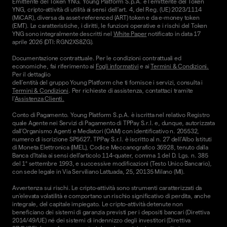
Emittente del Token YNG. Young Platform S.p.A. è l'emittente del Token
YNG, cripto-attività di utilità ai sensi dell'art. 4, del Reg. (UE) 2023/1114
(MiCAR), diversa da asset-referenced (ART) token e da e-money token
(EMT). Le caratteristiche, i diritti, le funzioni operative e i rischi del Token
YNG sono integralmente descritti nel
White Paper
notificato in data 17
aprile 2026 (DTI: RGN2XS8ZG).
Documentazione contrattuale. Per le condizioni contrattuali ed
economiche, fai riferimento ai
Fogli informativi
e ai
Termini & Condizioni.
Per il dettaglio
dell'entità del gruppo Young Platform che ti fornisce i servizi, consulta i
Termini & Condizioni
. Per richieste di assistenza, contattaci tramite
l'
Assistenza Clienti.
Conto di Pagamento. Young Platform S.p.A. è iscritta nel relativo Registro
quale Agente nei Servizi di Pagamento di TPPay S.r.l. e, dunque, autorizzata
dall’Organismo Agenti e Mediatori (OAM) con identificativo n. 205532,
numero di iscrizione SP5627. TPPay S.r.l. è iscritto al n. 27 dell’Albo Istituti
di Moneta Elettronica (IMEL), Codice Meccanografico 36928, tenuto dalla
Banca d’Italia ai sensi dell’articolo 114-quater, comma 1 del D. Lgs. n. 385
del 1° settembre 1993, e successive modificazioni (Testo Unico Bancario),
con sede legale in Via Serviliano Lattuada, 25, 20135 Milano (MI).
Avvertenza sui rischi. Le cripto-attività sono strumenti caratterizzati da
un'elevata volatilità e comportano un rischio significativo di perdita, anche
integrale, del capitale impiegato. Le cripto-attività detenute non
beneficiano dei sistemi di garanzia previsti per i depositi bancari (Direttiva
2014/49/UE) né dei sistemi di indennizzo degli investitori (Direttiva