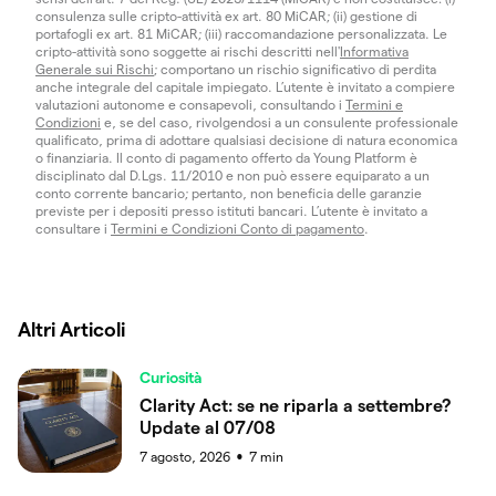
consulenza sulle cripto-attività ex art. 80 MiCAR; (ii) gestione di
portafogli ex art. 81 MiCAR; (iii) raccomandazione personalizzata. Le
cripto-attività sono soggette ai rischi descritti nell'
Informativa
Generale sui Rischi
; comportano un rischio significativo di perdita
anche integrale del capitale impiegato. L’utente è invitato a compiere
valutazioni autonome e consapevoli, consultando i
Termini e
Condizioni
e, se del caso, rivolgendosi a un consulente professionale
qualificato, prima di adottare qualsiasi decisione di natura economica
o finanziaria. Il conto di pagamento offerto da Young Platform è
disciplinato dal D.Lgs. 11/2010 e non può essere equiparato a un
conto corrente bancario; pertanto, non beneficia delle garanzie
previste per i depositi presso istituti bancari. L’utente è invitato a
consultare i
Termini e Condizioni Conto di pagamento
.
Altri Articoli
Curiosità
Clarity Act: se ne riparla a settembre?
Update al 07/08
7 agosto, 2026
7
min
●