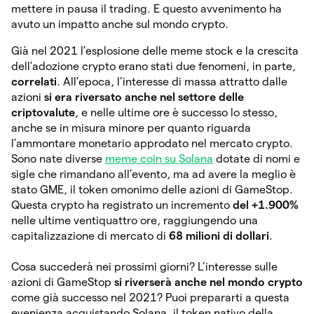
mettere in pausa il trading. E questo avvenimento ha
avuto un impatto anche sul mondo crypto.
Già nel 2021 l’esplosione delle meme stock e la crescita
dell’adozione crypto erano stati due fenomeni, in parte,
correlati
. All’epoca, l’interesse di massa attratto dalle
azioni
si era riversato anche nel settore delle
criptovalute
, e nelle ultime ore è successo lo stesso,
anche se in misura minore per quanto riguarda
l’ammontare monetario approdato nel mercato crypto.
Sono nate diverse
meme coin su Solana
dotate di nomi e
sigle che rimandano all’evento, ma ad avere la meglio è
stato GME, il token omonimo delle azioni di GameStop.
Questa crypto ha registrato un incremento
del +1.900%
nelle ultime ventiquattro ore, raggiungendo una
capitalizzazione di mercato di
68 milioni di dollari
.
Cosa succederà nei prossimi giorni? L’interesse sulle
azioni di GameStop
si riverserà anche nel mondo crypto
come già successo nel 2021? Puoi prepararti a questa
evenienza acquistando Solana, il token nativo della