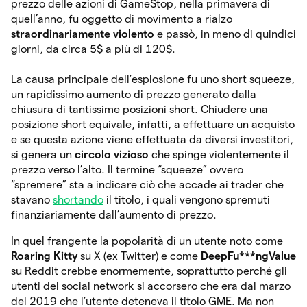
prezzo delle azioni di GameStop, nella primavera di
quell’anno, fu oggetto di movimento a rialzo
straordinariamente violento
e passò, in meno di quindici
giorni, da circa 5$ a più di 120$.
La causa principale dell’esplosione fu uno short squeeze,
un rapidissimo aumento di prezzo generato dalla
chiusura di tantissime posizioni short. Chiudere una
posizione short equivale, infatti, a effettuare un acquisto
e se questa azione viene effettuata da diversi investitori,
si genera un
circolo vizioso
che spinge violentemente il
prezzo verso l’alto. Il termine “squeeze” ovvero
“spremere” sta a indicare ciò che accade ai trader che
stavano
shortando
il titolo, i quali vengono spremuti
finanziariamente dall’aumento di prezzo.
In quel frangente la popolarità di un utente noto come
Roaring Kitty
su X (ex Twitter) e come
DeepFu***ngValue
su Reddit crebbe enormemente, soprattutto perché gli
utenti del social network si accorsero che era dal marzo
del 2019 che l’utente deteneva il titolo GME. Ma non