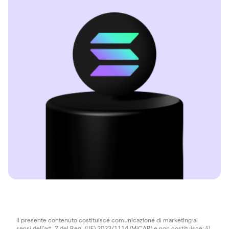
Il presente contenuto costituisce comunicazione di marketing ai
sensi dell'art. 7 del Reg. (UE) 2023/1114 (MiCAR) e non costituisce: (i)