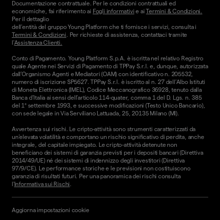
Documentazione contrattuale. Per le condizioni contrattuali ed
economiche, fai riferimento ai
Fogli informativi
e ai
Termini & Condizioni.
Per il dettaglio
dell'entità del gruppo Young Platform che ti fornisce i servizi, consulta i
Termini & Condizioni
. Per richieste di assistenza, contattaci tramite
l'
Assistenza Clienti.
Conto di Pagamento. Young Platform S.p.A. è iscritta nel relativo Registro
quale Agente nei Servizi di Pagamento di TPPay S.r.l. e, dunque, autorizzata
dall’Organismo Agenti e Mediatori (OAM) con identificativo n. 205532,
numero di iscrizione SP5627. TPPay S.r.l. è iscritto al n. 27 dell’Albo Istituti
di Moneta Elettronica (IMEL), Codice Meccanografico 36928, tenuto dalla
Banca d’Italia ai sensi dell’articolo 114-quater, comma 1 del D. Lgs. n. 385
del 1° settembre 1993, e successive modificazioni (Testo Unico Bancario),
con sede legale in Via Serviliano Lattuada, 25, 20135 Milano (MI).
Avvertenza sui rischi. Le cripto-attività sono strumenti caratterizzati da
un'elevata volatilità e comportano un rischio significativo di perdita, anche
integrale, del capitale impiegato. Le cripto-attività detenute non
beneficiano dei sistemi di garanzia previsti per i depositi bancari (Direttiva
2014/49/UE) né dei sistemi di indennizzo degli investitori (Direttiva
97/9/CE). Le performance storiche e le previsioni non costituiscono
garanzia di risultati futuri. Per una panoramica dei rischi consulta
l'
Informativa sui Rischi
.
Aggiorna impostazioni cookie