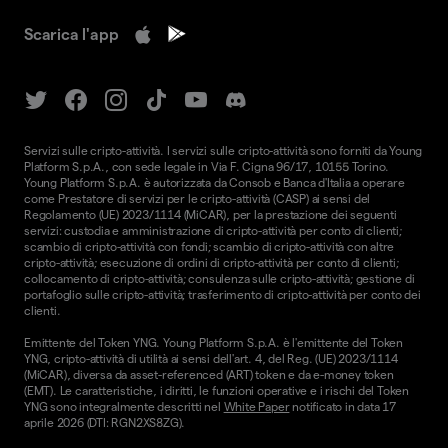
Scarica l'app
Servizi sulle cripto-attività. I servizi sulle cripto-attività sono forniti da Young
Platform S.p.A., con sede legale in Via F. Cigna 96/17, 10155 Torino.
Young Platform S.p.A. è autorizzata da Consob e Banca d'Italia a operare
come Prestatore di servizi per le cripto-attività (CASP) ai sensi del
Regolamento (UE) 2023/1114 (MiCAR), per la prestazione dei seguenti
servizi: custodia e amministrazione di cripto-attività per conto di clienti;
scambio di cripto-attività con fondi; scambio di cripto-attività con altre
cripto-attività; esecuzione di ordini di cripto-attività per conto di clienti;
collocamento di cripto-attività; consulenza sulle cripto-attività; gestione di
portafoglio sulle cripto-attività; trasferimento di cripto-attività per conto dei
clienti.
Emittente del Token YNG. Young Platform S.p.A. è l'emittente del Token
YNG, cripto-attività di utilità ai sensi dell'art. 4, del Reg. (UE) 2023/1114
(MiCAR), diversa da asset-referenced (ART) token e da e-money token
(EMT). Le caratteristiche, i diritti, le funzioni operative e i rischi del Token
YNG sono integralmente descritti nel
White Paper
notificato in data 17
aprile 2026 (DTI: RGN2XS8ZG).