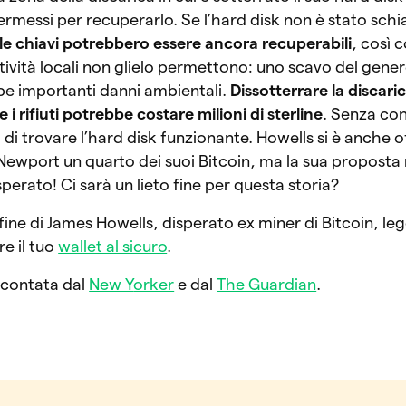
ermessi per recuperarlo. Se l’hard disk non è stato schi
le chiavi potrebbero essere ancora recuperabili
, così 
ttività locali non glielo permettono: uno scavo del gene
be importanti danni ambientali.
Dissotterrare la discari
i rifiuti potrebbe costare milioni di sterline
. Senza co
di trovare l’hard disk funzionante. Howells si è anche o
Newport un quarto dei suoi Bitcoin, ma la sua proposta 
erato! Ci sarà un lieto fine per questa storia?
 fine di James Howells, disperato ex miner di Bitcoin, leg
e il tuo
wallet al sicuro
.
ccontata dal
New Y
orker
e dal
The Guardian
.