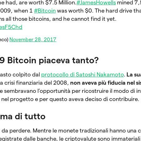
e had, are worth $7.5 Million.
#JamesHowells
mined 7,
 2009, when 1
#Bitcoin
was worth $0. The hard drive th
 all those bitcoins, and he cannot find it yet.
JesF5Chd
mco)
November 28, 2017
9 Bitcoin piaceva tanto?
asto colpito dal
protocollo di Satoshi Nakamoto
.
La su
a crisi finanziaria del 2008,
non aveva più fiducia nel s
te sembravano l’opportunità per ricostruire il modo di in
nel progetto e per questo aveva deciso di contribuire.
ima di tutto
cili da perdere. Mentre le monete tradizionali hanno una
registrate dalle banche, le criptovalute sono immateriali