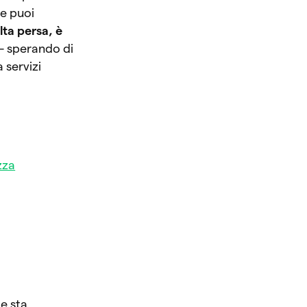
ne puoi
lta persa, è
 – sperando di
 servizi
zza
 e sta