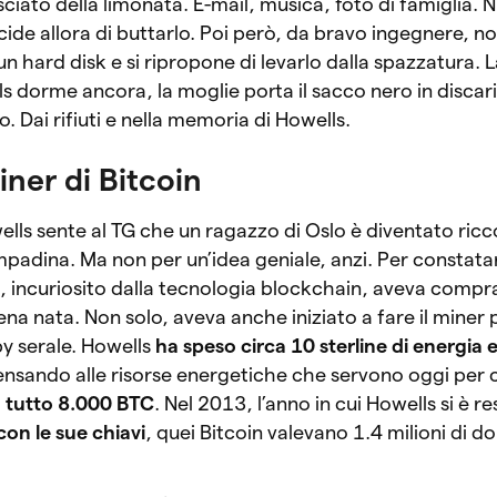
ciato della limonata. E-mail, musica, foto di famiglia. N
ide allora di buttarlo. Poi però, da bravo ingegnere, no
n hard disk e si ripropone di levarlo dalla spazzatura. 
 dorme ancora, la moglie porta il sacco nero in discari
. Dai rifiuti e nella memoria di Howells.
iner di Bitcoin
s sente al TG che un ragazzo di Oslo è diventato ricc
mpadina. Ma non per un’idea geniale, anzi. Per constatar
, incuriosito dalla tecnologia blockchain, aveva compr
na nata. Non solo, aveva anche iniziato a fare il miner p
 serale. Howells
ha speso circa 10 sterline di energia e
ensando alle risorse energetiche che servono oggi per 
 tutto 8.000 BTC
. Nel 2013, l’anno in cui Howells si è r
con le sue chiavi
, quei Bitcoin valevano 1.4 milioni di dol