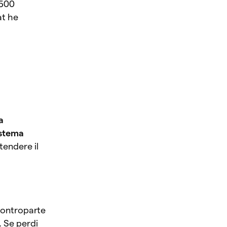
500
at he
a
istema
tendere il
 controparte
. Se perdi