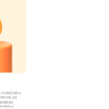
1114 (MiCAR) e
 MiCAR; (iii)
erale sui
invitato a