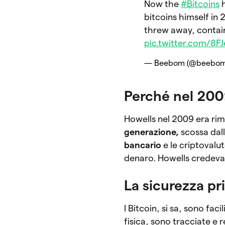
Now the
#Bitcoins
h
bitcoins himself in
threw away, contains
pic.twitter.com/8F
— Beebom (@beebo
Perché nel 200
Howells nel 2009 era rim
generazione,
scossa dall
bancario
e le criptovalu
denaro. Howells credeva 
La sicurezza pr
I Bitcoin, si sa, sono fa
fisica, sono tracciate e 