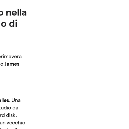
o nella
o di
 primavera
mo
James
lles
. Una
studio da
rd disk.
a un vecchio