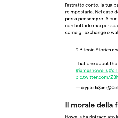
l’estratto conto, la tua
reimpostarla. Nel caso d
persa per sempre
. Alcu
non buttarlo mai per sbagl
come gli exchange o wall
9 Bitcoin Stories a
That one about the 
#jameshowells
#ch
pic.twitter.com/Z3
— ¢rypto Ja$on (@Coi
Il morale della 
Howells ha rintracciato la