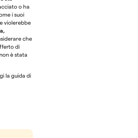
acciato o ha
come i suoi
re violerebbe
ca,
nsiderare che
fferto di
non è stata
gi la guida di