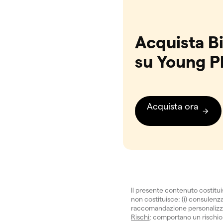
Acquista Bi
su Young P
Acquista ora
Il presente contenuto costitu
non costituisce: (i) consulenza 
raccomandazione personalizzata.
Rischi
; comportano un rischio 