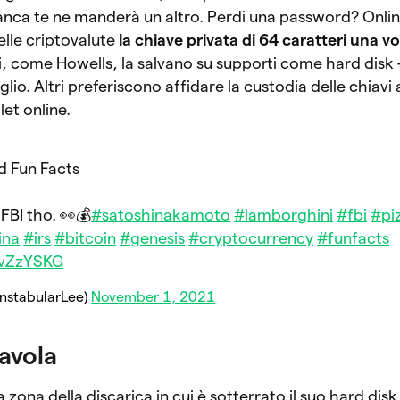
 banca te ne manderà un altro. Perdi una password? Onli
elle criptovalute
la chiave privata di 64 caratteri una vo
ni, come Howells, la salvano su supporti come hard disk
io. Altri preferiscono affidare la custodia delle chiavi a
et online.
nd Fun Facts
FBI tho. 👀💰
#satoshinakamoto
#lamborghini
#fbi
#pi
ina
#irs
#bitcoin
#genesis
#cryptocurrency
#funfacts
IvZzYSKG
nstabularLee)
November 1, 2021
favola
 zona della discarica in cui è sotterrato il suo hard disk