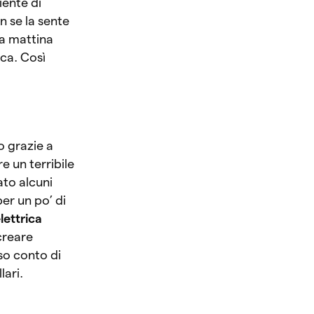
iente di
n se la sente
La mattina
ca. Così
o grazie a
e un terribile
ato alcuni
er un po’ di
lettrica
creare
eso conto di
lari.