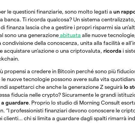
r le questioni finanziarie, sono molto legati a
un rappo
ria banca. Ti ricorda qualcosa? Un sistema centralizzato
di finanza lascia che a gestire i propri risparmi sia un’a
nnial sono una generazione
abituata
alle nuove tecnologie, 
 condivisione della conoscenza, unita alla facilità e al
le acquistare un’azione o una criptovaluta,
ricorda
i sis
ckchain.
più propensi a credere in Bitcoin perché sono più fiducio
e le nuove tecnologie possono avere sulla vita quotidian
indi aspettarci che anche la generazione Z seguirà
lo s
ssa fiducia nelle crypto? Sicuramente le grandi istituzi
 a guardare
. Proprio lo studio di Morning Consult esort
n. “I professionisti finanziari devono conoscere le cript
i clienti… chi si limita a guardare dagli spalti rimarrà ind