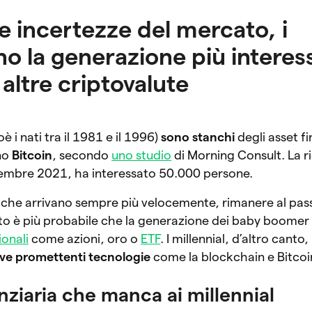
e incertezze del mercato, i
no la generazione più interes
 altre criptovalute
oè i nati tra il 1981 e il 1996)
sono stanchi
degli asset fi
ono
Bitcoin
, secondo
uno studio
di Morning Consult. La r
icembre 2021, ha interessato 50.000 persone.
che arrivano sempre più velocemente, rimanere al pas
esto è più probabile che la generazione dei baby boome
ionali
come azioni, oro o
ETF
. I millennial, d’altro canto
ve promettenti tecnologie
come la blockchain e Bitcoi
anziaria che manca ai millennial