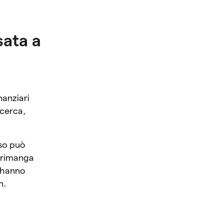
sata a
nanziari
icerca,
so può
r rimanga
, hanno
n.