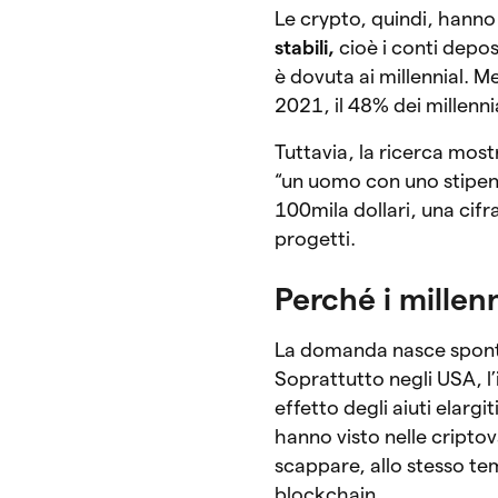
Le crypto, quindi, hanno
stabili,
cioè i conti depos
è dovuta ai millennial.
2021, il 48% dei millenni
Tuttavia, la ricerca mos
“un uomo con uno stipendi
100mila dollari, una cif
progetti.
Perché i millen
La domanda nasce sponta
Soprattutto negli USA, l
effetto degli aiuti elarg
hanno visto nelle cripto
scappare, allo stesso t
blockchain.