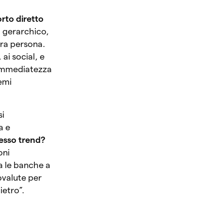
rto diretto
, gerarchico,
ltra persona.
ai social, e
l’immediatezza
temi
si
a e
tesso trend?
oni
a le banche a
ovalute per
ietro”.