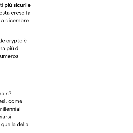
ti
più sicuri e
esta crescita
, a dicembre
ede crypto è
na più di
numerosi
hain?
mesi, come
illennial
iarsi
quella della