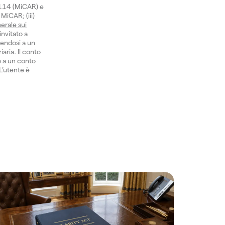
1114 (MiCAR) e
 MiCAR; (iii)
erale sui
invitato a
gendosi a un
aria. Il conto
o a un conto
 L’utente è