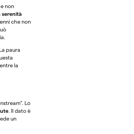
he non
a serenità
tenni che non
può
ia.
 La paura
questa
entre la
instream”. Lo
lute
. Il dato è
iede un