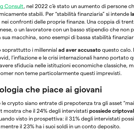
g Consult
, nel 2022 c’è stato un aumento di persone c
camente stabili. Per “stabilità finanziaria” si intende
l
 nei confronti delle proprie finanze. Una coppia di tren
e mese, o un lavoratore con un basso stipendio che non 
a sua macchina, sono esempi di bassa stabilità finanziar
 soprattutto i millennial
ad aver accusato
questo calo.
vid, l’inflazione e le crisi internazionali hanno portato 
avere sfiducia nelle istituzioni economiche classiche, m
omer non teme particolarmente questi imprevisti.
nologia che piace ai giovani
 le crypto siano entrate di prepotenza tra gli asset “ma
 mostra che il 24% degli intervistati
possiede criptova
ando visto in prospettiva: il 31% degli intervistati poss
mentre il 23% ha i suoi soldi in un conto deposito.