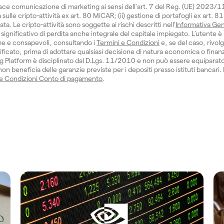
isce comunicazione di marketing ai sensi dell'art. 7 del Reg. (UE) 2023/
sulle cripto-attività ex art. 80 MiCAR; (ii) gestione di portafogli ex art. 81
 Le cripto-attività sono soggette ai rischi descritti nell'
Informativa Gen
significativo di perdita anche integrale del capitale impiegato. L’utente è 
e e consapevoli, consultando i
Termini e Condizioni
e, se del caso, rivol
ficato, prima di adottare qualsiasi decisione di natura economica o finanzi
 Platform è disciplinato dal D.Lgs. 11/2010 e non può essere equiparat
n beneficia delle garanzie previste per i depositi presso istituti bancari.
 e Condizioni Conto di pagamento
.