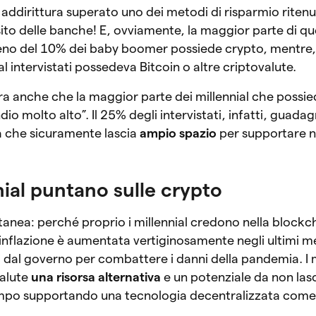
 addirittura superato uno dei metodi di risparmio ritenu
ito delle banche! E, ovviamente, la maggior parte di qu
 Meno del 10% dei baby boomer possiede crypto, mentre
al intervistati possedeva Bitcoin o altre criptovalute.
tra anche che la maggior parte dei millennial che possi
o molto alto”. Il 25% degli intervistati, infatti, guadag
ra che sicuramente lascia
ampio spazio
per supportare 
nial puntano sulle crypto
nea: perché proprio i millennial credono nella blockc
’inflazione è aumentata vertiginosamente negli ultimi 
iti dal governo per combattere i danni della pandemia. I m
valute
una risorsa alternativa
e un potenziale da non lasc
empo supportando una tecnologia decentralizzata come 