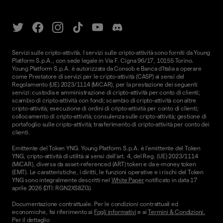
Servizi sulle cripto-attività. I servizi sulle cripto-attività sono forniti da Young
Platform S.p.A., con sede legale in Via F. Cigna 96/17, 10155 Torino.
Young Platform S.p.A. è autorizzata da Consob e Banca d'Italia a operare
come Prestatore di servizi per le cripto-attività (CASP) ai sensi del
Regolamento (UE) 2023/1114 (MiCAR), per la prestazione dei seguenti
servizi: custodia e amministrazione di cripto-attività per conto di clienti;
scambio di cripto-attività con fondi; scambio di cripto-attività con altre
cripto-attività; esecuzione di ordini di cripto-attività per conto di clienti;
collocamento di cripto-attività; consulenza sulle cripto-attività; gestione di
portafoglio sulle cripto-attività; trasferimento di cripto-attività per conto dei
clienti.
Emittente del Token YNG. Young Platform S.p.A. è l'emittente del Token
YNG, cripto-attività di utilità ai sensi dell'art. 4, del Reg. (UE) 2023/1114
(MiCAR), diversa da asset-referenced (ART) token e da e-money token
(EMT). Le caratteristiche, i diritti, le funzioni operative e i rischi del Token
YNG sono integralmente descritti nel
White Paper
notificato in data 17
aprile 2026 (DTI: RGN2XS8ZG).
Documentazione contrattuale. Per le condizioni contrattuali ed
economiche, fai riferimento ai
Fogli informativi
e ai
Termini & Condizioni.
Per il dettaglio