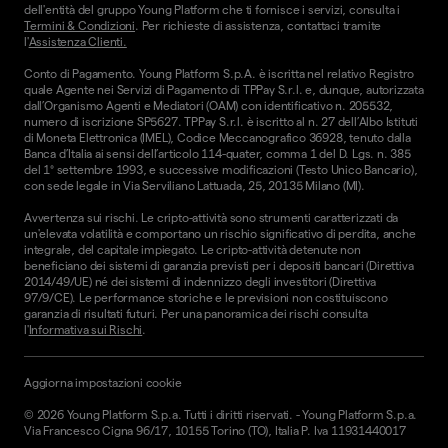
dell'entità del gruppo Young Platform che ti fornisce i servizi, consulta i
Termini & Condizioni
. Per richieste di assistenza, contattaci tramite
l'
Assistenza Clienti.
Conto di Pagamento. Young Platform S.p.A. è iscritta nel relativo Registro
quale Agente nei Servizi di Pagamento di TPPay S.r.l. e, dunque, autorizzata
dall’Organismo Agenti e Mediatori (OAM) con identificativo n. 205532,
numero di iscrizione SP5627. TPPay S.r.l. è iscritto al n. 27 dell’Albo Istituti
di Moneta Elettronica (IMEL), Codice Meccanografico 36928, tenuto dalla
Banca d’Italia ai sensi dell’articolo 114-quater, comma 1 del D. Lgs. n. 385
del 1° settembre 1993, e successive modificazioni (Testo Unico Bancario),
con sede legale in Via Serviliano Lattuada, 25, 20135 Milano (MI).
Avvertenza sui rischi. Le cripto-attività sono strumenti caratterizzati da
un'elevata volatilità e comportano un rischio significativo di perdita, anche
integrale, del capitale impiegato. Le cripto-attività detenute non
beneficiano dei sistemi di garanzia previsti per i depositi bancari (Direttiva
2014/49/UE) né dei sistemi di indennizzo degli investitori (Direttiva
97/9/CE). Le performance storiche e le previsioni non costituiscono
garanzia di risultati futuri. Per una panoramica dei rischi consulta
l'
Informativa sui Rischi
.
Aggiorna impostazioni cookie
©
2026
Young Platform S.p.a. Tutti i diritti riservati.
-
Young Platform S.p.a.
Via Francesco Cigna 96/17, 10155 Torino (TO), Italia P. Iva 11931440017