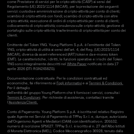
come Prestatore di servizi per le cripto-attività (CASP) ai sensi del
Regolamento (UE) 2023/1114 (MiCAR), per la prestazione dei seguenti
servizi: custodia e amministrazione di cripto-attività per conto di clienti;
scambio di cripto-attività con fondi; scambio di cripto-attività con altre
cripto-attività; esecuzione di ordini di cripto-attività per conto di clienti;
collocamento di cripto-attività; consulenza sulle cripto-attività; gestione di
portafoglio sulle cripto-attività; trasferimento di cripto-attività per conto dei
clienti.
Emittente del Token YNG. Young Platform S.p.A. è l'emittente del Token
YNG, cripto-attività di utilità ai sensi dell'art. 4, del Reg. (UE) 2023/1114
(MiCAR), diversa da asset-referenced (ART) token e da e-money token
(EMT). Le caratteristiche, i diritti, le funzioni operative e i rischi del Token
YNG sono integralmente descritti nel
White Paper
notificato in data 17
aprile 2026 (DTI: RGN2XS8ZG).
Documentazione contrattuale. Per le condizioni contrattuali ed
economiche, fai riferimento ai
Fogli informativi
e ai
Termini & Condizioni.
Per il dettaglio
dell'entità del gruppo Young Platform che ti fornisce i servizi, consulta i
Termini & Condizioni
. Per richieste di assistenza, contattaci tramite
l'
Assistenza Clienti.
Conto di Pagamento. Young Platform S.p.A. è iscritta nel relativo Registro
quale Agente nei Servizi di Pagamento di TPPay S.r.l. e, dunque, autorizzata
dall’Organismo Agenti e Mediatori (OAM) con identificativo n. 205532,
numero di iscrizione SP5627. TPPay S.r.l. è iscritto al n. 27 dell’Albo Istituti
di Moneta Elettronica (IMEL), Codice Meccanografico 36928, tenuto dalla