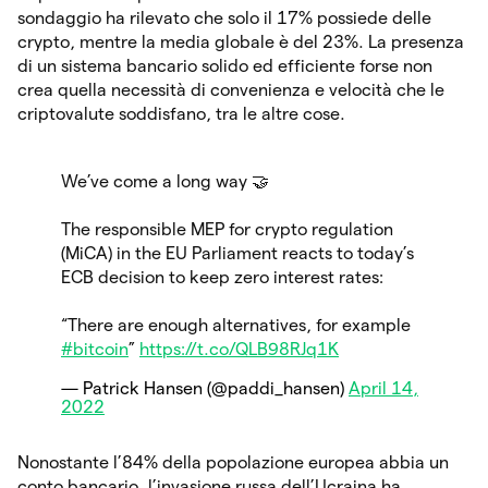
sondaggio ha rilevato che solo il 17% possiede delle
crypto, mentre la media globale è del 23%. La presenza
di un sistema bancario solido ed efficiente forse non
crea quella necessità di convenienza e velocità che le
criptovalute soddisfano, tra le altre cose.
We’ve come a long way 🤝
The responsible MEP for crypto regulation
(MiCA) in the EU Parliament reacts to today’s
ECB decision to keep zero interest rates:
“There are enough alternatives, for example
#bitcoin
”
https://t.co/QLB98RJq1K
— Patrick Hansen (@paddi_hansen)
April 14,
2022
Nonostante l’84% della popolazione europea abbia un
conto bancario, l’invasione russa dell’Ucraina ha