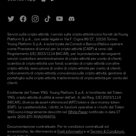
Servizi sulle cripto-attività. I servizi sulle cripto-attività sono forniti da Young
Platform S.p.A., con sede legale in Via F. Cigna 96/17, 10155 Torino.
Young Platform S.p.A. è autorizzata da Consob e Banca d'Italia a operare
come Prestatore di servizi per le cripto-attività (CASP) ai sensi del
Regolamento (UE) 2023/1114 (MiCAR), per la prestazione dei seguenti
servizi: custodia e amministrazione di cripto-attività per conto di clienti;
scambio di cripto-attività con fondi; scambio di cripto-attività con altre
cripto-attività; esecuzione di ordini di cripto-attività per conto di clienti;
collocamento di cripto-attività; consulenza sulle cripto-attività; gestione di
portafoglio sulle cripto-attività; trasferimento di cripto-attività per conto dei
clienti.
Emittente del Token YNG. Young Platform S.p.A. è l'emittente del Token
YNG, cripto-attività di utilità ai sensi dell'art. 4, del Reg. (UE) 2023/1114
(MiCAR), diversa da asset-referenced (ART) token e da e-money token
(EMT). Le caratteristiche, i diritti, le funzioni operative e i rischi del Token
YNG sono integralmente descritti nel
White Paper
notificato in data 17
aprile 2026 (DTI: RGN2XS8ZG).
Documentazione contrattuale. Per le condizioni contrattuali ed
economiche, fai riferimento ai
Fogli informativi
e ai
Termini & Condizioni.