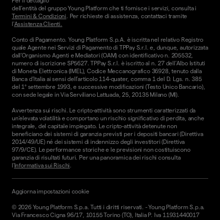
Per il dettaglio
dell'entità del gruppo Young Platform che ti fornisce i servizi, consulta i
Termini & Condizioni
. Per richieste di assistenza, contattaci tramite
l'
Assistenza Clienti.
Conto di Pagamento. Young Platform S.p.A. è iscritta nel relativo Registro
quale Agente nei Servizi di Pagamento di TPPay S.r.l. e, dunque, autorizzata
dall’Organismo Agenti e Mediatori (OAM) con identificativo n. 205532,
numero di iscrizione SP5627. TPPay S.r.l. è iscritto al n. 27 dell’Albo Istituti
di Moneta Elettronica (IMEL), Codice Meccanografico 36928, tenuto dalla
Banca d’Italia ai sensi dell’articolo 114-quater, comma 1 del D. Lgs. n. 385
del 1° settembre 1993, e successive modificazioni (Testo Unico Bancario),
con sede legale in Via Serviliano Lattuada, 25, 20135 Milano (MI).
Avvertenza sui rischi. Le cripto-attività sono strumenti caratterizzati da
un'elevata volatilità e comportano un rischio significativo di perdita, anche
integrale, del capitale impiegato. Le cripto-attività detenute non
beneficiano dei sistemi di garanzia previsti per i depositi bancari (Direttiva
2014/49/UE) né dei sistemi di indennizzo degli investitori (Direttiva
97/9/CE). Le performance storiche e le previsioni non costituiscono
garanzia di risultati futuri. Per una panoramica dei rischi consulta
l'
Informativa sui Rischi
.
Aggiorna impostazioni cookie
©
2026
Young Platform S.p.a. Tutti i diritti riservati.
-
Young Platform S.p.a.
Via Francesco Cigna 96/17, 10155 Torino (TO), Italia P. Iva 11931440017