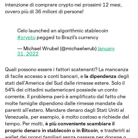
intenzione di comprare crypto nei prossimi 12 mesi,
ovvero più di 36 milioni di persone!
Celo launched an algorithmic stablecoin
#crypto
pegged to Brazil's currency
— Michael Wrubel (@michaelwrub)
January
31, 2022
Quali possono essere i fattori scatenanti? La mancanza
di facile accesso a conti bancari, e
la dipendenza
degli
stati dell’America del Sud dalle rimesse estere. Solo il
54% dei cittadini sudamericani possiede un conto
corrente. Il problema però è amplificato dal fatto che
molte famiglie dipendono dalle rimesse mandate da
parenti all’estero. Mandare denaro dagli Stati Uniti al
Venezuela, per esempio, è molto costoso e richiede del
tempo. Per molti,
è più conveniente scambiare il
proprio denaro in stablecoin o in Bitcoin
, e trasferirli ai
wallet dei propri familiari senza passare per dogane o