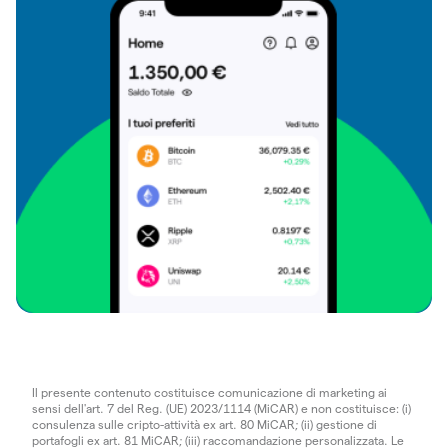
Il presente contenuto costituisce comunicazione di marketing ai
sensi dell'art. 7 del Reg. (UE) 2023/1114 (MiCAR) e non costituisce: (i)
consulenza sulle cripto-attività ex art. 80 MiCAR; (ii) gestione di
portafogli ex art. 81 MiCAR; (iii) raccomandazione personalizzata. Le