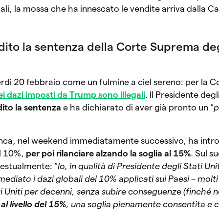
ali, la mossa che ha innescato le vendite arriva dalla C
ito la sentenza della Corte Suprema degl
nerdì 20 febbraio come un fulmine a ciel sereno: per la
i dazi imposti da Trump sono illegali
. Il Presidente degli
ito la sentenza
e ha dichiarato di aver già pronto un “
p
ianca, nel weekend immediatamente successivo, ha intro
al 10%,
per poi rilanciare alzando la soglia al 15%
. Sul s
testualmente: “
Io, in qualità di Presidente degli Stati Un
ediato i dazi globali del 10% applicati sui Paesi – molti 
ti Uniti per decenni, senza subire conseguenze (finché 
al livello del 15%
, una soglia pienamente consentita e 