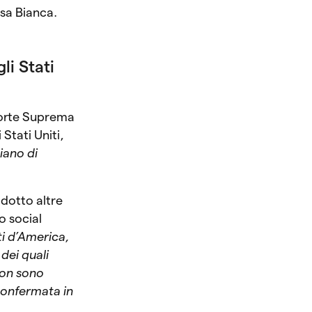
asa Bianca.
i Stati
 Corte Suprema
 Stati Uniti,
iano di
dotto altre
uo social
iti d’America,
dei quali
non sono
confermata in