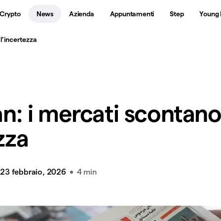
 Crypto
News
Azienda
Appuntamenti
Step
Young 
 l’incertezza
an: i mercati scontan
zza
23 febbraio, 2026
4 min