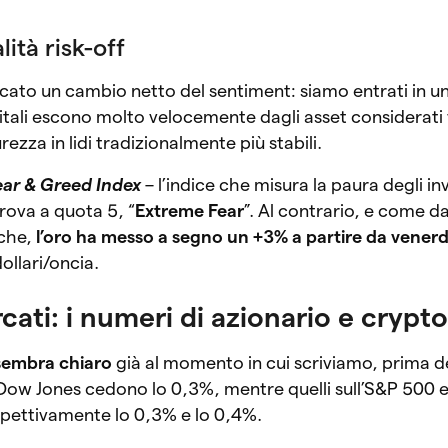
lità risk-off
to un cambio netto del sentiment: siamo entrati in un
apitali escono molto velocemente dagli asset considerati v
rezza in lidi tradizionalmente più stabili.
ear & Greed Index
– l’indice che misura la paura degli inv
rova a quota 5, “
Extreme Fear
”. Al contrario, e come 
iche,
l’oro ha messo a segno un +3% a partire da venerd
ollari/oncia.
cati: i numeri di azionario e crypt
 sembra chiaro
già al momento in cui scriviamo, prima de
ul Dow Jones cedono lo 0,3%, mentre quelli sull’S&P 500 
pettivamente lo 0,3% e lo 0,4%.