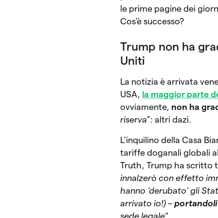
le prime pagine dei giorn
Cos’è successo?
Trump non ha grad
Uniti
La notizia è arrivata ve
USA,
la maggior parte de
ovviamente,
non ha grad
riserva
”: altri dazi.
L’inquilino della Casa B
tariffe doganali globali 
Truth, Trump ha scritto 
innalzerò con effetto imm
hanno ‘derubato’ gli Sta
arrivato io!) –
portandoli 
sede legale
“.