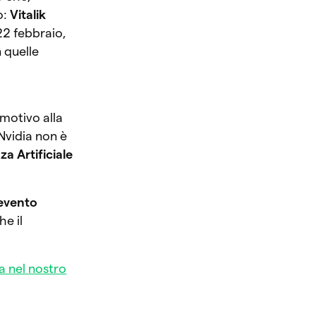
o:
Vitalik
22 febbraio,
n quelle
l motivo alla
Nvidia non è
za Artificiale
‘evento
he il
a nel nostro