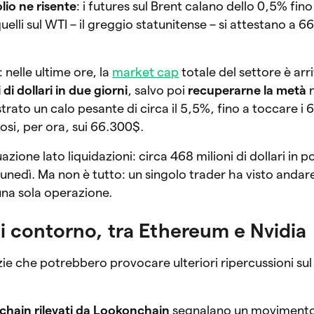
olio ne risente
: i futures sul Brent calano dello 0,5% fin
quelli sul WTI – il greggio statunitense – si attestano a 66
 nelle ultime ore, la
market cap
totale del settore è arr
 di dollari in due giorni
, salvo poi
recuperarne la metà
n
istrato un calo pesante di circa il 5,5%, fino a toccare 
si, per ora, sui 66.300$.
azione lato liquidazioni: circa 468 milioni di dollari in p
 lunedì. Ma non è tutto: un singolo trader ha visto anda
una sola operazione.
di contorno, tra Ethereum e Nvidia
e che potrebbero provocare ulteriori ripercussioni su
-chain rilevati da Lookonchain
segnalano un movimento