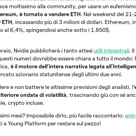
ace moltissimo alla community, per usare un eufemism
thereum, è tornato a vendere ETH
. Nel weekend del 21-
9 ETH
, incassando più di 3 milioni di dollari. Ethereum, i
no al 6,4%, spingendosi anche sotto i 1.850$.
raio, Nvidia pubblicherà i tanto attesi
utili trimestrali
. I
questi numeri dovrebbe essere chiara a tutto il mondo: 
gica,
è il motore dell’intera narrativa legata all’Intelligen
rcato azionario statunitense degli ultimi due anni.
re e non battere le altissime previsioni degli analisti, l
teriore ondata di volatilità
, trascinando giù con sé anc
e, crypto incluse.
imi mesi? Impossibile dirlo, più facile raccontarlo:
entr
iti a Young Platform per restare sul pezzo!