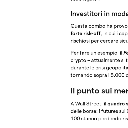
Investitori in moda
Questa combo ha provoca
forte risk-off
, in cui i c
rischiosi per cercare sicu
Per fare un esempio,
il
F
crypto – attualmente si t
durante le crisi geopolit
tornando sopra i 5.000 d
Il punto sui mer
A Wall Street,
il quadro
delle borse: i futures s
100 stanno perdendo ris