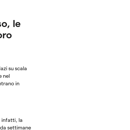
o, le
oro
azi su scala
e nel
ntrano in
 infatti, la
o da settimane