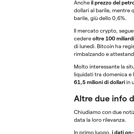
Anche
il prezzo del petr
dollari al barile, mentre 
barile, giù dello 0,6%.
Il mercato crypto, segue:
cedere
oltre 100 miliardi
di lunedì. Bitcoin ha reg
rimbalzando e attestando
Molto interessante la situ
liquidati tra domenica e
61,5 milioni di dollari
in 
Altre due info 
Chiudiamo con due notizi
data la loro rilevanza.
In primo luogo,
i dati on