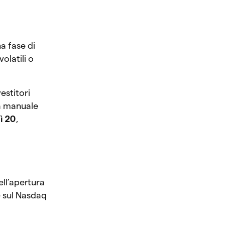
a fase di
olatili o
estitori
da manuale
ì 20
,
o
ll’apertura
e sul Nasdaq