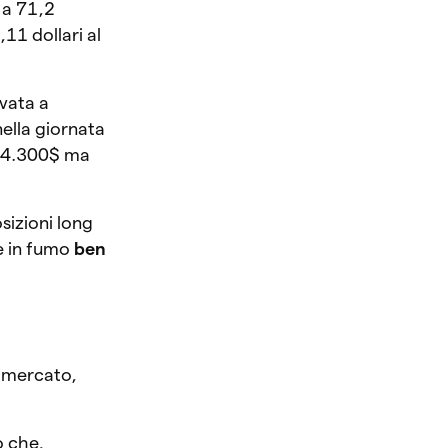
o a 71,2
,11 dollari al
ivata a
ella giornata
i 64.300$ ma
osizioni long
re in fumo
ben
l mercato,
 che,