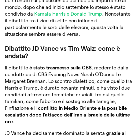
confrontati sul palcoscenico politico più importante al
mondo, dopo che ad inizio settembre lo stesso è stato
condiviso da
Kamala Harris e Donald Trump
. Nonostante
il dibattito tra i vice di solito non influenzi
particolarmente le sorti delle elezioni, questa volta la
situazione sembra essere diversa.
Dibattito JD Vance vs Tim Walz: come è
andata?
Il dibattito
è stato trasmesso sulla CBS
, moderato dalla
conduttrice di CBS Evening News Norah O’Donnell e
Margaret Brennan. Lo scontro dialettico, come quello tra
Harris e Trump, è durato novanta minuti, e ha visto i due
candidati affrontare tematiche cruciali, tra cui quelle
familiari, come l’aborto e il sostegno alle famiglie,
l’inflazione e il
conflitto in Medio Oriente e la possibile
escalation dopo l’attacco dell’Iran a Israele delle ultime
ore
.
JD Vance ha decisamente dominato la serata
grazie al