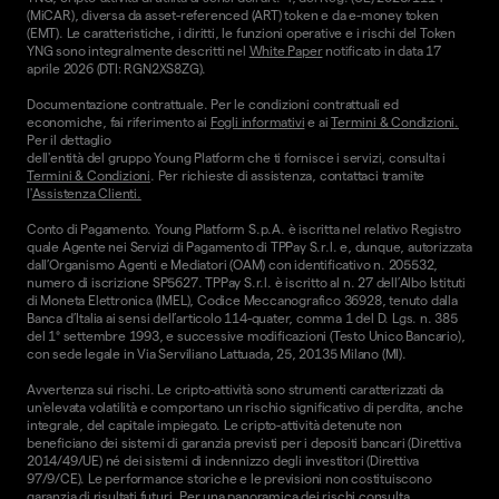
(MiCAR), diversa da asset-referenced (ART) token e da e-money token
(EMT). Le caratteristiche, i diritti, le funzioni operative e i rischi del Token
YNG sono integralmente descritti nel
White Paper
notificato in data 17
aprile 2026 (DTI: RGN2XS8ZG).
Documentazione contrattuale. Per le condizioni contrattuali ed
economiche, fai riferimento ai
Fogli informativi
e ai
Termini & Condizioni.
Per il dettaglio
dell'entità del gruppo Young Platform che ti fornisce i servizi, consulta i
Termini & Condizioni
. Per richieste di assistenza, contattaci tramite
l'
Assistenza Clienti.
Conto di Pagamento. Young Platform S.p.A. è iscritta nel relativo Registro
quale Agente nei Servizi di Pagamento di TPPay S.r.l. e, dunque, autorizzata
dall’Organismo Agenti e Mediatori (OAM) con identificativo n. 205532,
numero di iscrizione SP5627. TPPay S.r.l. è iscritto al n. 27 dell’Albo Istituti
di Moneta Elettronica (IMEL), Codice Meccanografico 36928, tenuto dalla
Banca d’Italia ai sensi dell’articolo 114-quater, comma 1 del D. Lgs. n. 385
del 1° settembre 1993, e successive modificazioni (Testo Unico Bancario),
con sede legale in Via Serviliano Lattuada, 25, 20135 Milano (MI).
Avvertenza sui rischi. Le cripto-attività sono strumenti caratterizzati da
un'elevata volatilità e comportano un rischio significativo di perdita, anche
integrale, del capitale impiegato. Le cripto-attività detenute non
beneficiano dei sistemi di garanzia previsti per i depositi bancari (Direttiva
2014/49/UE) né dei sistemi di indennizzo degli investitori (Direttiva
97/9/CE). Le performance storiche e le previsioni non costituiscono
garanzia di risultati futuri. Per una panoramica dei rischi consulta