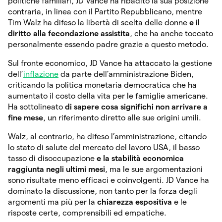
politiche familiari, JD Vance ha ribadito la sua posizione
contraria, in linea con il Partito Repubblicano, mentre
Tim Walz ha difeso la libertà di scelta delle donne
e il
diritto alla fecondazione assistita
, che ha anche toccato
personalmente essendo padre grazie a questo metodo.
Sul fronte economico, JD Vance ha attaccato la gestione
dell’
inflazione
da parte dell’amministrazione Biden,
criticando la politica monetaria democratica che ha
aumentato il costo della vita per le famiglie americane.
Ha sottolineato
di sapere cosa significhi non arrivare a
fine mese
, un riferimento diretto alle sue origini umili.
Walz, al contrario, ha difeso l’amministrazione, citando
lo stato di salute del mercato del lavoro USA, il basso
tasso di disoccupazione
e la stabilità economica
raggiunta negli ultimi mesi
, ma le sue argomentazioni
sono risultate meno efficaci e coinvolgenti. JD Vance ha
dominato la discussione, non tanto per la forza degli
argomenti ma più per la
chiarezza espositiva
e le
risposte certe, comprensibili ed empatiche.