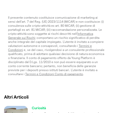
Il presente contenuto costituisce comunicazione di marketing ai
sensi dell'art. 7 del Reg. (UE) 2023/1114 (MiCAR) e non costituisce: (i)
consulenza sulle cripto-attività ex art. 80 MiCAR; (ii) gestione di
portafogli ex art. 81 MiCAR; (iii) raccomandazione personalizzata. Le
cripto-attività sono soggette ai rischi descritti nell'
Informativa
Generale sui Rischi
; comportano un rischio significativo di perdita
anche integrale del capitale impiegato. L’utente è invitato a compiere
valutazioni autonome e consapevoli, consultando i
Termini e
Condizioni
e, se del caso, rivolgendosi a un consulente professionale
qualificato, prima di adottare qualsiasi decisione di natura economica
o finanziaria. Il conto di pagamento offerto da Young Platform è
disciplinato dal D.Lgs. 11/2010 e non può essere equiparato a un
conto corrente bancario; pertanto, non beneficia delle garanzie
previste per i depositi presso istituti bancari. L’utente è invitato a
consultare i
Termini e Condizioni Conto di pagamento
.
Altri Articoli
Curiosità