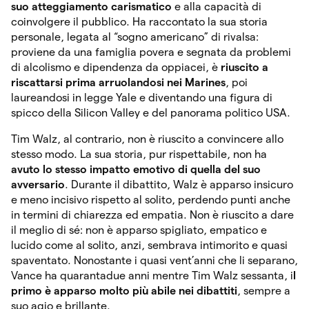
suo atteggiamento carismatico
e alla capacità di
coinvolgere il pubblico. Ha raccontato la sua storia
personale, legata al “sogno americano” di rivalsa:
proviene da una famiglia povera e segnata da problemi
di alcolismo e dipendenza da oppiacei, è
riuscito a
riscattarsi prima arruolandosi nei Marines
, poi
laureandosi in legge Yale e diventando una figura di
spicco della Silicon Valley e del panorama politico USA.
Tim Walz, al contrario, non è riuscito a convincere allo
stesso modo. La sua storia, pur rispettabile, non ha
avuto lo stesso impatto emotivo di quella del suo
avversario
. Durante il dibattito, Walz è apparso insicuro
e meno incisivo rispetto al solito, perdendo punti anche
in termini di chiarezza ed empatia. Non è riuscito a dare
il meglio di sé: non è apparso spigliato, empatico e
lucido come al solito, anzi, sembrava intimorito e quasi
spaventato. Nonostante i quasi vent’anni che li separano,
Vance ha quarantadue anni mentre Tim Walz sessanta, i
l
primo è apparso molto più abile nei dibattiti
, sempre a
suo agio e brillante.