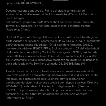
aprile 2026 (DTI: RGN2XS8ZG).
Documentazione contrattuale. Per le condizioni contrattuali ed
economiche, fai riferimento ai
Fogli informativi
e ai
Termini & Condizioni.
Per il dettaglio
dell'entità del gruppo Young Platform che ti fornisce i servizi, consulta i
Termini & Condizioni
. Per richieste di assistenza, contattaci tramite
l'
Assistenza Clienti.
Conto di Pagamento. Young Platform S.p.A. è iscritta nel relativo Registro
quale Agente nei Servizi di Pagamento di TPPay S.r.l. e, dunque, autorizzata
dall’Organismo Agenti e Mediatori (OAM) con identificativo n. 205532,
numero di iscrizione SP5627. TPPay S.r.l. è iscritto al n. 27 dell’Albo Istituti
di Moneta Elettronica (IMEL), Codice Meccanografico 36928, tenuto dalla
Banca d’Italia ai sensi dell’articolo 114-quater, comma 1 del D. Lgs. n. 385
del 1° settembre 1993, e successive modificazioni (Testo Unico Bancario),
con sede legale in Via Serviliano Lattuada, 25, 20135 Milano (MI).
Avvertenza sui rischi. Le cripto-attività sono strumenti caratterizzati da
un'elevata volatilità e comportano un rischio significativo di perdita, anche
integrale, del capitale impiegato. Le cripto-attività detenute non
beneficiano dei sistemi di garanzia previsti per i depositi bancari (Direttiva
2014/49/UE) né dei sistemi di indennizzo degli investitori (Direttiva
97/9/CE). Le performance storiche e le previsioni non costituiscono
garanzia di risultati futuri. Per una panoramica dei rischi consulta
l'
Informativa sui Rischi
.