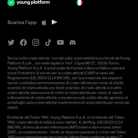
it
Scarica l'app
Servizi sulle cripto-attività. I servizi sulle cripto-attività sono forniti da Young
Platform S.p.A., con sede legale in Via F. Cigna 96/17, 10155 Torino.
Young Platform S.p.A. è autorizzata da Consob e Banca d'Italia a operare
come Prestatore di servizi per le cripto-attività (CASP) ai sensi del
Regolamento (UE) 2023/1114 (MiCAR), per la prestazione dei seguenti
servizi: custodia e amministrazione di cripto-attività per conto di clienti;
scambio di cripto-attività con fondi; scambio di cripto-attività con altre
cripto-attività; esecuzione di ordini di cripto-attività per conto di clienti;
collocamento di cripto-attività; consulenza sulle cripto-attività; gestione di
portafoglio sulle cripto-attività; trasferimento di cripto-attività per conto dei
clienti.
Emittente del Token YNG. Young Platform S.p.A. è l'emittente del Token
YNG, cripto-attività di utilità ai sensi dell'art. 4, del Reg. (UE) 2023/1114
(MiCAR), diversa da asset-referenced (ART) token e da e-money token
(EMT). Le caratteristiche, i diritti, le funzioni operative e i rischi del Token
YNG sono integralmente descritti nel
White Paper
notificato in data 17