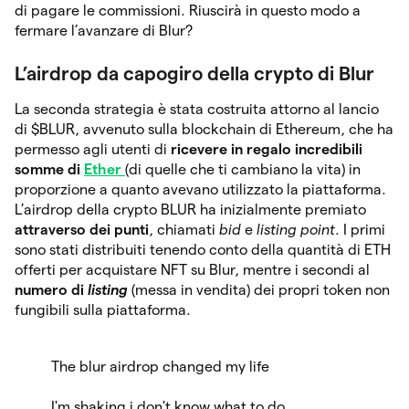
di pagare le commissioni. Riuscirà in questo modo a
fermare l’avanzare di Blur?
L’airdrop da capogiro della crypto di Blur
La seconda strategia è stata costruita attorno al lancio
di $BLUR, avvenuto sulla blockchain di Ethereum, che ha
permesso agli utenti di
ricevere in regalo incredibili
somme di
Ether
(di quelle che ti cambiano la vita) in
proporzione a quanto avevano utilizzato la piattaforma.
L’airdrop della crypto BLUR ha inizialmente premiato
attraverso dei punti
, chiamati
bid
e
listing point
. I primi
sono stati distribuiti tenendo conto della quantità di ETH
offerti per acquistare NFT su Blur, mentre i secondi al
numero di
listing
(messa in vendita) dei propri token non
fungibili sulla piattaforma.
The blur airdrop changed my life
I'm shaking i don't know what to do