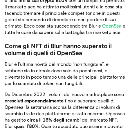
e lanciare
la sua crypto BLUR
con un tempismo perfetto.
Il marketplace ha attirato moltissimi utenti e la cosa sta
facendo tremare il principale competitor che in questi
giorni sta cercando di rimediare e non perdere il suo
primato. Ecco cosa sta succedendo tra Blur e
OpenSea
e
tutte le cose da sapere sulla battaglia tra marketplace!
Come gli NFT di Blur hanno superato il
volume di quelli di OpenSea
Blur è l’ultima novità del mondo “non fungibile”, e
sebbene sia in circolazione solo da pochi mesi, è
diventato in poco tempo una delle principali piattaforme
per lo scambio di token non fungibili.
Da Dicembre 2022 i volumi del nuovo marketplace sono
cresciuti esponenzialmente
fino a superare quelli di
Opensea: la settimana scorsa la differenza di volumi di
scambio tra le due piattaforme è stata enorme. Opensea
ha gestito
circa il 16% degli scambi
del mercato NFT,
Blur
quasi l’80%
. Quanto accaduto può essere motivato