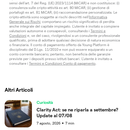
sensi dell'art. 7 del Reg. (UE) 2023/1114 (MiCAR) e non costituisce: (i)
consulenza sulle cripto-attività ex art. 80 MiCAR; (ii) gestione di
portafogli ex art. 81 MiCAR; (iii) raccomandazione personalizzata. Le
cripto-attività sono soggette ai rischi descritti nell'
Informativa
Generale sui Rischi
; comportano un rischio significativo di perdita
anche integrale del capitale impiegato. L’utente è invitato a compiere
valutazioni autonome e consapevoli, consultando i
Termini e
Condizioni
e, se del caso, rivolgendosi a un consulente professionale
qualificato, prima di adottare qualsiasi decisione di natura economica
o finanziaria. Il conto di pagamento offerto da Young Platform è
disciplinato dal D.Lgs. 11/2010 e non può essere equiparato a un
conto corrente bancario; pertanto, non beneficia delle garanzie
previste per i depositi presso istituti bancari. L’utente è invitato a
consultare i
Termini e Condizioni Conto di pagamento
.
Altri Articoli
Curiosità
Clarity Act: se ne riparla a settembre?
Update al 07/08
7 agosto, 2026
7
min
●