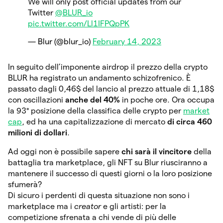
We will only post official updates from our
Twitter
@BLUR_io
pic.twitter.com/Ll1IFPQpPK
— Blur (@blur_io)
February 14, 2023
In seguito dell’imponente airdrop il prezzo della crypto
BLUR ha registrato un andamento schizofrenico. È
passato dagli 0,46$ del lancio al prezzo attuale di 1,18$
con oscillazioni
anche del 40%
in poche ore. Ora occupa
la 93° posizione della classifica delle crypto per
market
cap
, ed ha una capitalizzazione di mercato
di circa 460
milioni di dollari
.
Ad oggi non è possibile sapere
chi sarà il vincitore
della
battaglia tra marketplace, gli NFT su Blur riusciranno a
mantenere il successo di questi giorni o la loro posizione
sfumerà?
Di sicuro i perdenti di questa situazione non sono i
marketplace ma i
creator
e gli artisti: per la
competizione sfrenata a chi vende di più delle