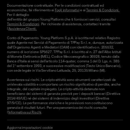
Documentazione contrattuale. Per le condizioni contrattuali ed
economiche, fai riferimento ai
Fogli informativi
e ai
Termini & Condizioni.
Per il dettaglio
dell'entità del gruppo Young Platform che ti fornisce i servizi, consulta i
Termini & Condizioni
. Per richieste di assistenza, contattaci tramite
l'
Assistenza Clienti.
Conto di Pagamento. Young Platform S.p.A. è iscritta nel relativo Registro
quale Agente nei Servizi di Pagamento di TPPay S.r.l. e, dunque, autorizzata
dall’Organismo Agenti e Mediatori (OAM) con identificativo n. 205532,
numero di iscrizione SP5627. TPPay S.r.l. è iscritto al n. 27 dell’Albo Istituti
di Moneta Elettronica (IMEL), Codice Meccanografico 36928, tenuto dalla
Banca d’Italia ai sensi dell’articolo 114-quater, comma 1 del D. Lgs. n. 385
del 1° settembre 1993, e successive modificazioni (Testo Unico Bancario),
con sede legale in Via Serviliano Lattuada, 25, 20135 Milano (MI).
Avvertenza sui rischi. Le cripto-attività sono strumenti caratterizzati da
un'elevata volatilità e comportano un rischio significativo di perdita, anche
integrale, del capitale impiegato. Le cripto-attività detenute non
beneficiano dei sistemi di garanzia previsti per i depositi bancari (Direttiva
2014/49/UE) né dei sistemi di indennizzo degli investitori (Direttiva
97/9/CE). Le performance storiche e le previsioni non costituiscono
garanzia di risultati futuri. Per una panoramica dei rischi consulta
l'
Informativa sui Rischi
.
Aggiorna impostazioni cookie