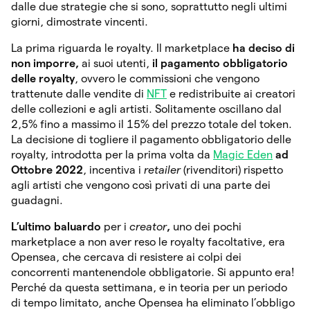
dalle due strategie che si sono, soprattutto negli ultimi
giorni, dimostrate vincenti.
La prima riguarda le royalty. Il marketplace
ha deciso di
non imporre,
ai suoi utenti,
il pagamento obbligatorio
delle royalty
, ovvero le commissioni che vengono
trattenute dalle vendite di
NFT
e redistribuite ai creatori
delle collezioni e agli artisti. Solitamente oscillano dal
2,5% fino a massimo il 15% del prezzo totale del token.
La decisione di togliere il pagamento obbligatorio delle
royalty, introdotta per la prima volta da
Magic Eden
ad
Ottobre 2022
, incentiva i
retailer
(rivenditori) rispetto
agli artisti che vengono così privati di una parte dei
guadagni.
L’ultimo baluardo
per i
creator
,
uno dei pochi
marketplace a non aver reso le royalty facoltative, era
Opensea, che cercava di resistere ai colpi dei
concorrenti mantenendole obbligatorie. Si appunto era!
Perché da questa settimana, e in teoria per un periodo
di tempo limitato, anche Opensea ha eliminato l’obbligo