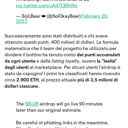
pic.twitter.com/uA4TCBlhWo
— S◎LBear 👑 (@SolOkayBear)
February 20,
2023
Successivamente sono stati distribuiti a chi aveva
ottenuto questi punti, 400 milioni di dollari. La formula
matematica che il team del progetto ha utilizzato per
dividere il bottino ha tenuto conto
dei punti accumulati
da ogni utente
e della
listing loyalty
, ovvero
la “lealtà”
degli utenti
al marketplace. Per alcuni utenti l’airdrop è
stato da capogiro! I primi tre classificati hanno ricevuto
circa
2.900 ETH
, al prezzo attuale
più di 3,5 milioni di
dollari ciascuno
.
The
$BLUR
airdrop will go live 90 minutes
later than our original estimate.
Be careful of phishing links in the meantime.