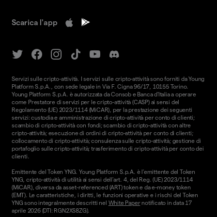
Scarica l'app
Servizi sulle cripto-attività. I servizi sulle cripto-attività sono forniti da Young
Platform S.p.A., con sede legale in Via F. Cigna 96/17, 10155 Torino.
Young Platform S.p.A. è autorizzata da Consob e Banca d'Italia a operare
come Prestatore di servizi per le cripto-attività (CASP) ai sensi del
Regolamento (UE) 2023/1114 (MiCAR), per la prestazione dei seguenti
servizi: custodia e amministrazione di cripto-attività per conto di clienti;
scambio di cripto-attività con fondi; scambio di cripto-attività con altre
cripto-attività; esecuzione di ordini di cripto-attività per conto di clienti;
collocamento di cripto-attività; consulenza sulle cripto-attività; gestione di
portafoglio sulle cripto-attività; trasferimento di cripto-attività per conto dei
clienti.
Emittente del Token YNG. Young Platform S.p.A. è l'emittente del Token
YNG, cripto-attività di utilità ai sensi dell'art. 4, del Reg. (UE) 2023/1114
(MiCAR), diversa da asset-referenced (ART) token e da e-money token
(EMT). Le caratteristiche, i diritti, le funzioni operative e i rischi del Token
YNG sono integralmente descritti nel
White Paper
notificato in data 17
aprile 2026 (DTI: RGN2XS8ZG).