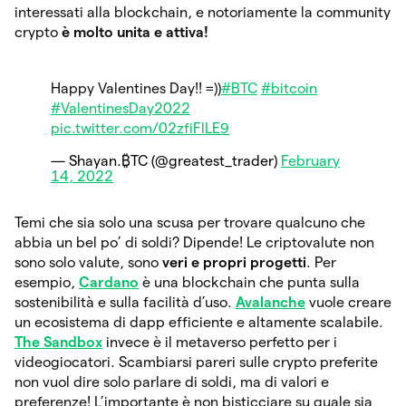
interessati alla blockchain, e notoriamente la community
crypto
è molto unita e attiva!
Happy Valentines Day!! =))
#BTC
#bitcoin
#ValentinesDay2022
pic.twitter.com/02zfiFlLE9
— Shayan.₿TC (@greatest_trader)
February
14, 2022
Temi che sia solo una scusa per trovare qualcuno che
abbia un bel po’ di soldi? Dipende! Le criptovalute non
sono solo valute, sono
veri e propri progetti
. Per
esempio,
Cardano
è una blockchain che punta sulla
sostenibilità e sulla facilità d’uso.
Avalanche
vuole creare
un ecosistema di dapp efficiente e altamente scalabile.
The Sandbox
invece è il metaverso perfetto per i
videogiocatori. Scambiarsi pareri sulle crypto preferite
non vuol dire solo parlare di soldi, ma di valori e
preferenze! L’importante è non bisticciare su quale sia