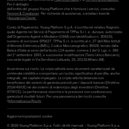
Per il dettaglio
dell'entità del gruppo Young Platform che ti fornisce i servizi, consulta i
Termini & Condizioni
. Per richieste di assistenza, contattaci tramite
l'
Assistenza Clienti.
Conto di Pagamento. Young Platform S.p.A. è iscritta nel relativo Registro
quale Agente nei Servizi di Pagamento di TPPay S.r.l. e, dunque, autorizzata
dall’Organismo Agenti e Mediatori (OAM) con identificativo n. 205532,
numero di iscrizione SP5627. TPPay S.r.l. è iscritto al n. 27 dell’Albo Istituti
di Moneta Elettronica (IMEL), Codice Meccanografico 36928, tenuto dalla
Banca d’Italia ai sensi dell’articolo 114-quater, comma 1 del D. Lgs. n. 385
del 1° settembre 1993, e successive modificazioni (Testo Unico Bancario),
con sede legale in Via Serviliano Lattuada, 25, 20135 Milano (MI).
Avvertenza sui rischi. Le cripto-attività sono strumenti caratterizzati da
un'elevata volatilità e comportano un rischio significativo di perdita, anche
integrale, del capitale impiegato. Le cripto-attività detenute non
beneficiano dei sistemi di garanzia previsti per i depositi bancari (Direttiva
2014/49/UE) né dei sistemi di indennizzo degli investitori (Direttiva
97/9/CE). Le performance storiche e le previsioni non costituiscono
garanzia di risultati futuri. Per una panoramica dei rischi consulta
l'
Informativa sui Rischi
.
Aggiorna impostazioni cookie
©
2026
Young Platform S.p.a. Tutti i diritti riservati.
-
Young Platform S.p.a.