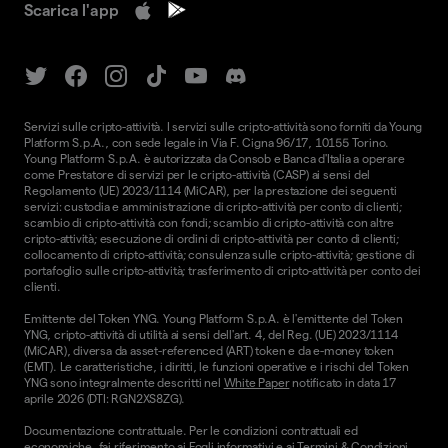
Scarica l'app
Servizi sulle cripto-attività. I servizi sulle cripto-attività sono forniti da Young
Platform S.p.A., con sede legale in Via F. Cigna 96/17, 10155 Torino.
Young Platform S.p.A. è autorizzata da Consob e Banca d'Italia a operare
come Prestatore di servizi per le cripto-attività (CASP) ai sensi del
Regolamento (UE) 2023/1114 (MiCAR), per la prestazione dei seguenti
servizi: custodia e amministrazione di cripto-attività per conto di clienti;
scambio di cripto-attività con fondi; scambio di cripto-attività con altre
cripto-attività; esecuzione di ordini di cripto-attività per conto di clienti;
collocamento di cripto-attività; consulenza sulle cripto-attività; gestione di
portafoglio sulle cripto-attività; trasferimento di cripto-attività per conto dei
clienti.
Emittente del Token YNG. Young Platform S.p.A. è l'emittente del Token
YNG, cripto-attività di utilità ai sensi dell'art. 4, del Reg. (UE) 2023/1114
(MiCAR), diversa da asset-referenced (ART) token e da e-money token
(EMT). Le caratteristiche, i diritti, le funzioni operative e i rischi del Token
YNG sono integralmente descritti nel
White Paper
notificato in data 17
aprile 2026 (DTI: RGN2XS8ZG).
Documentazione contrattuale. Per le condizioni contrattuali ed
economiche, fai riferimento ai
Fogli informativi
e ai
Termini & Condizioni.