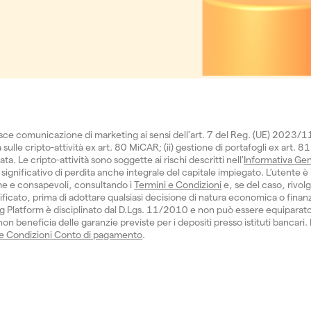
isce comunicazione di marketing ai sensi dell'art. 7 del Reg. (UE) 2023/
sulle cripto-attività ex art. 80 MiCAR; (ii) gestione di portafogli ex art. 81
 Le cripto-attività sono soggette ai rischi descritti nell'
Informativa Gen
significativo di perdita anche integrale del capitale impiegato. L’utente è 
e e consapevoli, consultando i
Termini e Condizioni
e, se del caso, rivol
ficato, prima di adottare qualsiasi decisione di natura economica o finanzi
 Platform è disciplinato dal D.Lgs. 11/2010 e non può essere equiparat
n beneficia delle garanzie previste per i depositi presso istituti bancari.
 e Condizioni Conto di pagamento
.