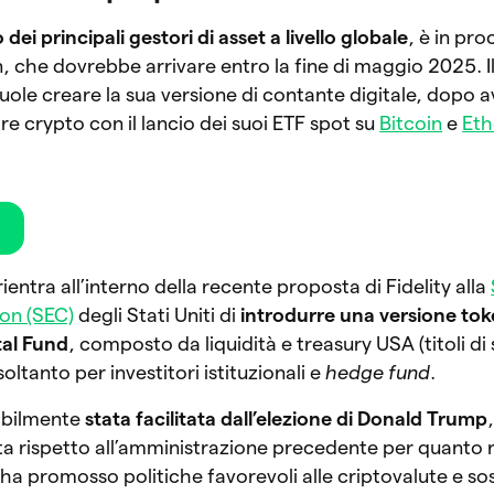
 dei principali gestori di asset a livello globale
, è in pro
n, che dovrebbe arrivare entro la fine di maggio 2025. I
uole creare la sua versione di contante digitale, dopo 
ore crypto con il lancio dei suoi ETF spot su
Bitcoin
e
Et
m
 rientra all’interno della recente proposta di Fidelity alla
on (SEC)
degli Stati Uniti di
introdurre una versione tok
tal Fund
, composto da liquidità e treasury USA (titoli di 
oltanto per investitori istituzionali e
hedge fund
.
babilmente
stata facilitata dall’elezione di Donald Trump
a rispetto all’amministrazione precedente per quanto r
ha promosso politiche favorevoli alle criptovalute e so