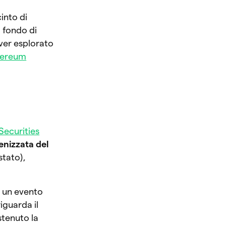
cinto di
l fondo di
aver esplorato
hereum
Securities
enizzata del
stato),
, un evento
iguarda il
stenuto la