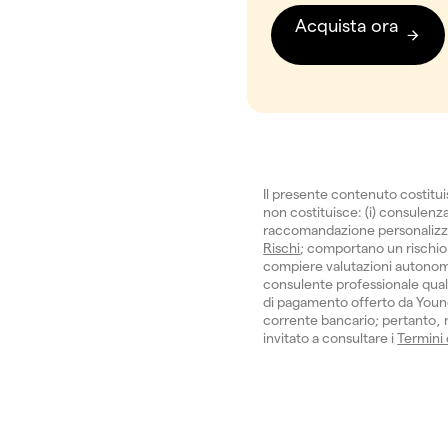
Acquista ora
Il presente contenuto costitu
non costituisce: (i) consulenza 
raccomandazione personalizzata.
Rischi
; comportano un rischio 
compiere valutazioni autonom
consulente professionale quali
di pagamento offerto da Young
corrente bancario; pertanto, no
invitato a consultare i
Termini