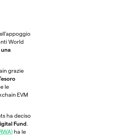
ell’appoggio
anti World
i una
ain grazie
 Tesoro
e le
ckchain EVM
nts ha deciso
igital Fund
.
(RWA)
ha le