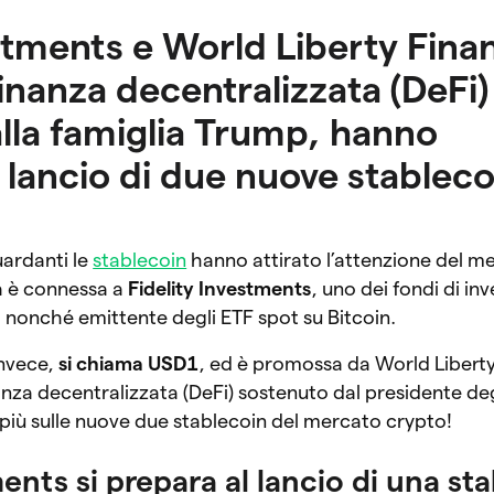
stments e World Liberty Financ
inanza decentralizzata (DeFi)
lla famiglia Trump, hanno
 lancio di due nuove stableco
uardanti le
stablecoin
hanno attirato l’attenzione del m
a è connessa a
Fidelity Investments
, uno dei fondi di i
 nonché emittente degli ETF spot su Bitcoin.
invece,
si chiama USD1
, ed è promossa da World Liberty
nanza decentralizzata (DeFi) sostenuto dal presidente degl
più sulle nuove due stablecoin del mercato crypto!
ments si prepara al lancio di una st