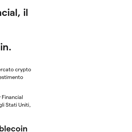
ial, il
in.
ercato crypto
nvestimento
 Financial
i Stati Uniti,
ablecoin