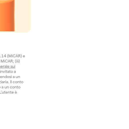
1114 (MiCAR) e
 MiCAR; (iii)
erale sui
invitato a
gendosi a un
aria. Il conto
o a un conto
 L’utente è