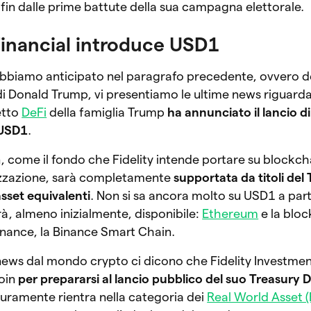
 fin dalle prime battute della sua campagna elettorale.
Financial introduce USD1
bbiamo anticipato nel paragrafo precedente, ovvero d
 di Donald Trump, vi presentiamo le ultime news riguard
getto
DeFi
della famiglia Trump
ha annunciato il lancio d
 USD1
.
 come il fondo che Fidelity intende portare su blockch
nizzazione, sarà completamente
supportata da titoli del
asset equivalenti
. Non si sa ancora molto su USD1 a part
rà, almeno inizialmente, disponibile:
Ethereum
e la blo
inance, la Binance Smart Chain.
 news dal mondo crypto ci dicono che Fidelity Investme
coin
per prepararsi al lancio pubblico del suo Treasury D
uramente rientra nella categoria dei
Real World Asset 