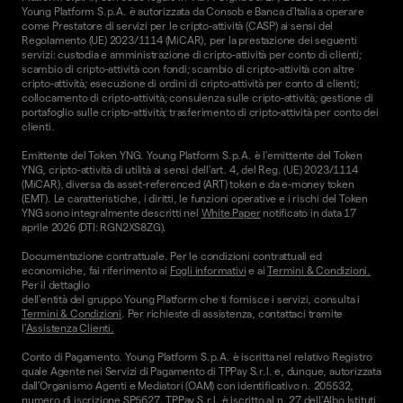
Young Platform S.p.A. è autorizzata da Consob e Banca d'Italia a operare
come Prestatore di servizi per le cripto-attività (CASP) ai sensi del
Regolamento (UE) 2023/1114 (MiCAR), per la prestazione dei seguenti
servizi: custodia e amministrazione di cripto-attività per conto di clienti;
scambio di cripto-attività con fondi; scambio di cripto-attività con altre
cripto-attività; esecuzione di ordini di cripto-attività per conto di clienti;
collocamento di cripto-attività; consulenza sulle cripto-attività; gestione di
portafoglio sulle cripto-attività; trasferimento di cripto-attività per conto dei
clienti.
Emittente del Token YNG. Young Platform S.p.A. è l'emittente del Token
YNG, cripto-attività di utilità ai sensi dell'art. 4, del Reg. (UE) 2023/1114
(MiCAR), diversa da asset-referenced (ART) token e da e-money token
(EMT). Le caratteristiche, i diritti, le funzioni operative e i rischi del Token
YNG sono integralmente descritti nel
White Paper
notificato in data 17
aprile 2026 (DTI: RGN2XS8ZG).
Documentazione contrattuale. Per le condizioni contrattuali ed
economiche, fai riferimento ai
Fogli informativi
e ai
Termini & Condizioni.
Per il dettaglio
dell'entità del gruppo Young Platform che ti fornisce i servizi, consulta i
Termini & Condizioni
. Per richieste di assistenza, contattaci tramite
l'
Assistenza Clienti.
Conto di Pagamento. Young Platform S.p.A. è iscritta nel relativo Registro
quale Agente nei Servizi di Pagamento di TPPay S.r.l. e, dunque, autorizzata
dall’Organismo Agenti e Mediatori (OAM) con identificativo n. 205532,
numero di iscrizione SP5627. TPPay S.r.l. è iscritto al n. 27 dell’Albo Istituti