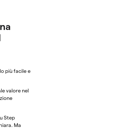
ona
l
 più facile e
!
le valore nel
izione
Su Step
hiara. Ma