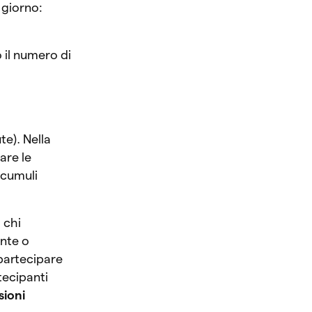
 giorno:
il numero di
te). Nella
are le
accumuli
 chi
ente o
partecipare
tecipanti
sioni