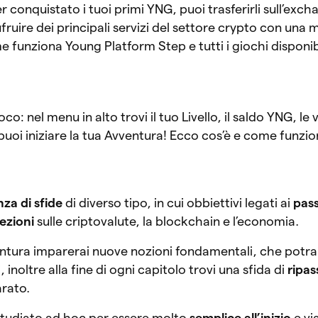
r conquistato i tuoi primi YNG, puoi trasferirli sull’exc
ruire dei principali servizi del settore crypto con una m
e funziona Young Platform Step e tutti i giochi disponibi
o: nel menu in alto trovi il tuo Livello, il saldo YNG, le vi
puoi iniziare la tua Avventura! Ecco cos’è e come funzio
za di sfide
di diverso tipo, in cui obbiettivi legati ai
pass
lezioni
sulle criptovalute, la blockchain e l’economia.
ventura imparerai nuove nozioni fondamentali, che potra
 inoltre alla fine di ogni capitolo trovi una sfida di
ripas
arato.
 studiato ad hoc per essere molto
semplice all’inizio
e vi