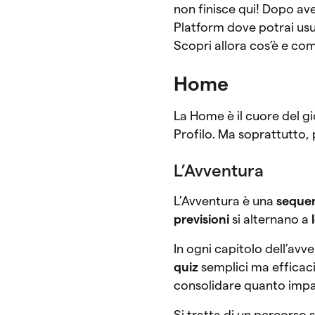
non finisce qui! Dopo ave
Platform dove potrai usuf
Scopri allora cos’è e com
Home
La Home è il cuore del gioc
Profilo. Ma soprattutto, 
L’Avventura
L’Avventura è una
sequen
previsioni
si alternano a
In ogni capitolo dell’av
quiz
semplici ma efficaci,
consolidare quanto imp
Si tratta di un percorso