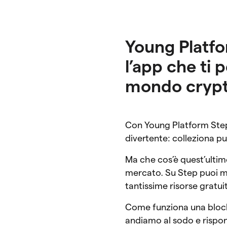
Young Platfo
l’app che ti 
mondo crypt
Con Young Platform Step
divertente: colleziona pu
Ma che cos’è quest’ultim
mercato. Su Step puoi me
tantissime risorse gratu
Come funziona una block
andiamo al sodo e rispo