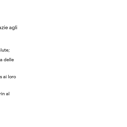
zie agli
lute;
a delle
 ai loro
in al