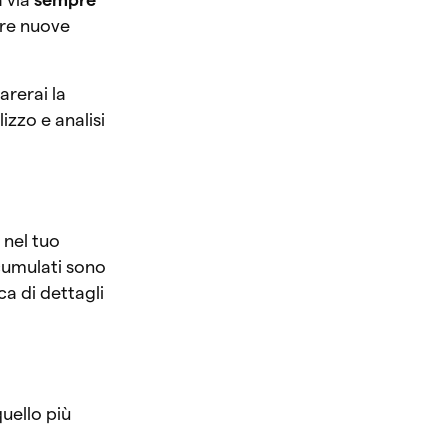
ire nuove
arerai la
izzo e analisi
 nel tuo
accumulati sono
ca di dettagli
quello più