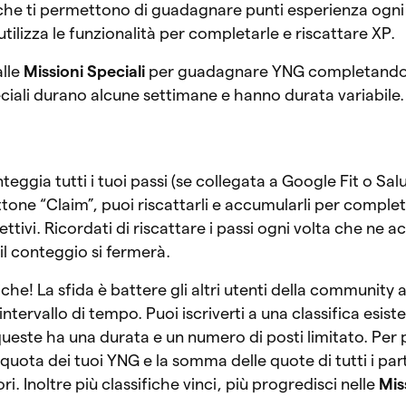
 che ti permettono di guadagnare punti esperienza ogni
utilizza le funzionalità per completarle e riscattare XP.
alle
Missioni Speciali
per guadagnare YNG completando 
eciali durano alcune settimane e hanno durata variabile.
ggia tutti i tuoi passi (se collegata a Google Fit o Salu
ttone “Claim”, puoi riscattarli e accumularli per complet
ettivi. Ricordati di riscattare i passi ogni volta che ne 
il conteggio si fermerà.
iche! La sfida è battere gli altri utenti della community a
ntervallo di tempo. Puoi iscriverti a una classifica esist
ueste ha una durata e un numero di posti limitato. Per 
quota dei tuoi YNG e la somma delle quote di tutti i par
ori. Inoltre più classifiche vinci, più progredisci nelle
Mis