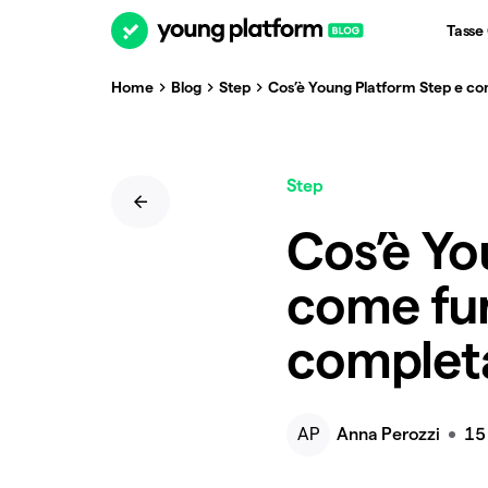
Tasse
Home
Blog
Step
Cos’è Young Platform Step e c
Step
Cos’è Yo
come fun
complet
AP
Anna Perozzi
15