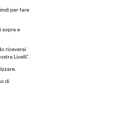
indi per fare
vi sopra e
do riceverai
stra Livelli”.
lizzare.
o di