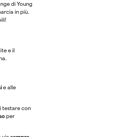
hange di Young
arcia in più.
li!
te e il
na.
i
e alle
i testare con
so
per
a via
sempre