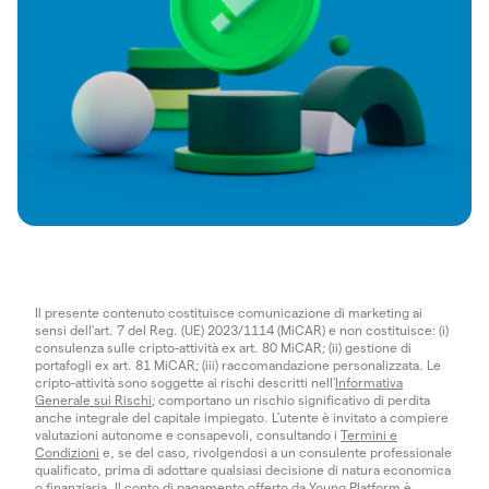
Il presente contenuto costituisce comunicazione di marketing ai
sensi dell'art. 7 del Reg. (UE) 2023/1114 (MiCAR) e non costituisce: (i)
consulenza sulle cripto-attività ex art. 80 MiCAR; (ii) gestione di
portafogli ex art. 81 MiCAR; (iii) raccomandazione personalizzata. Le
cripto-attività sono soggette ai rischi descritti nell'
Informativa
Generale sui Rischi
; comportano un rischio significativo di perdita
anche integrale del capitale impiegato. L’utente è invitato a compiere
valutazioni autonome e consapevoli, consultando i
Termini e
Condizioni
e, se del caso, rivolgendosi a un consulente professionale
qualificato, prima di adottare qualsiasi decisione di natura economica
o finanziaria. Il conto di pagamento offerto da Young Platform è