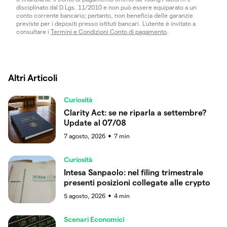
disciplinato dal D.Lgs. 11/2010 e non può essere equiparato a un
conto corrente bancario; pertanto, non beneficia delle garanzie
previste per i depositi presso istituti bancari. L’utente è invitato a
consultare i
Termini e Condizioni Conto di pagamento
.
Altri Articoli
Curiosità
Clarity Act: se ne riparla a settembre?
Update al 07/08
7 agosto, 2026
7
min
●
Curiosità
Intesa Sanpaolo: nel filing trimestrale
presenti posizioni collegate alle crypto
5 agosto, 2026
4
min
●
Scenari Economici