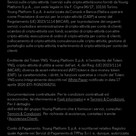
Servizi sulle cripto-attività. I servizi sulle cripto-attività sono forniti da Young
Platform S.p.A., con sede legale in Via F. Cigna 96/17, 10155 Torino.
Young Platform S.p.A. è autorizzata da Consob e Banca d'Italia a operare
come Prestatore di servizi per le cripto-attività (CASP) ai sensi del
Regolamento (UE) 2023/1114 (MiCAR), per la prestazione dei seguenti
servizi: custodia e amministrazione di cripto-attività per conto di clienti;
scambio di cripto-attività con fondi; scambio di cripto-attività con altre
cripto-attività; esecuzione di ordini di cripto-attività per conto di clienti;
collocamento di cripto-attività; consulenza sulle cripto-attività; gestione di
portafoglio sulle cripto-attività; trasferimento di cripto-attività per conto dei
clienti.
Emittente del Token YNG. Young Platform S.p.A. è l'emittente del Token
YNG, cripto-attività di utilità ai sensi dell'art. 4, del Reg. (UE) 2023/1114
(MiCAR), diversa da asset-referenced (ART) token e da e-money token
(EMT). Le caratteristiche, i diritti, le funzioni operative e i rischi del Token
YNG sono integralmente descritti nel
White Paper
notificato in data 17
aprile 2026 (DTI: RGN2XS8ZG).
Documentazione contrattuale. Per le condizioni contrattuali ed
economiche, fai riferimento ai
Fogli informativi
e ai
Termini & Condizioni.
Per il dettaglio
dell'entità del gruppo Young Platform che ti fornisce i servizi, consulta i
Termini & Condizioni
. Per richieste di assistenza, contattaci tramite
l'
Assistenza Clienti.
Conto di Pagamento. Young Platform S.p.A. è iscritta nel relativo Registro
quale Agente nei Servizi di Pagamento di TPPay S.r.l. e, dunque, autorizzata