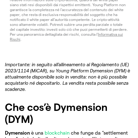
siano stati resi disponibili dai rispettivi emittenti. Young Platform non
garantisce la completezza né l’accuratezza del contenuto dei white
paper, che resta di esclusiva responsabilità del soggetto che ha
notificato il white paper all’autorità competente. Le cripto-attività
sono altamente volatili. Potresti subire una perdita parziale o totale
del capitale investito: investi solo ciò che puoi permetterti di perdere.
Per una panoramica dettagliata dei rischi, consulta l'
Informativa sui
Rischi
.
Importante: in seguito all’allineamento al Regolamento (UE)
2023/1114 (MiCAR), su Young Platform Dymension (DYM) è
attualmente disponibile solo in vendita: non è più possibile
acquistarlo né depositarlo. La vendita resta possibile senza
scadenze.
Che cos’è Dymension
(DYM)
Dymension
è una
blockchain
che funge da “settlement