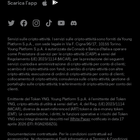
Scarica l'app
Servizi sulle cripto-attività. I servizi sulle cripto-attività sono forniti da Young
Platform S.p.A., con sede legale in Via F. Cigna 96/17, 10155 Torino.
Young Platform S.p.A. è autorizzata da Consob e Banca d'Italia a operare
come Prestatore di servizi per le cripto-attività (CASP) ai sensi del
Regolamento (UE) 2023/1114 (MiCAR), per la prestazione dei seguenti
servizi: custodia e amministrazione di cripto-attività per conto di clienti;
scambio di cripto-attività con fondi; scambio di cripto-attività con altre
cripto-attività; esecuzione di ordini di cripto-attività per conto di clienti;
collocamento di cripto-attività; consulenza sulle cripto-attività; gestione di
portafoglio sulle cripto-attività; trasferimento di cripto-attività per conto dei
clienti.
Emittente del Token YNG. Young Platform S.p.A. è l'emittente del Token
YNG, cripto-attività di utilità ai sensi dell'art. 4, del Reg. (UE) 2023/1114
(MiCAR), diversa da asset-referenced (ART) token e da e-money token
(EMT). Le caratteristiche, i diritti, le funzioni operative e i rischi del Token
YNG sono integralmente descritti nel
White Paper
notificato in data 17
aprile 2026 (DTI: RGN2XS8ZG).
Documentazione contrattuale. Per le condizioni contrattuali ed
economiche, fai riferimento ai
Fogli informativi
e ai
Termini & Condizioni.