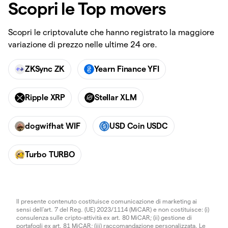
Scopri le Top movers
Scopri le criptovalute che hanno registrato la maggiore
variazione di prezzo nelle ultime 24 ore.
ZKSync ZK
Yearn Finance YFI
Ripple XRP
Stellar XLM
dogwifhat WIF
USD Coin USDC
Turbo TURBO
Il presente contenuto costituisce comunicazione di marketing ai
sensi dell'art. 7 del Reg. (UE) 2023/1114 (MiCAR) e non costituisce: (i)
consulenza sulle cripto-attività ex art. 80 MiCAR; (ii) gestione di
portafogli ex art. 81 MiCAR; (iii) raccomandazione personalizzata. Le