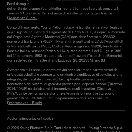
Per il dettaglio
dell'entità del gruppo Young Platform che ti fornisce i servizi, consulta i
Termini & Condizioni
. Per richieste di assistenza, contattaci tramite
l'
Assistenza Clienti.
Conto di Pagamento. Young Platform S.p.A. è iscritta nel relativo Registro
quale Agente nei Servizi di Pagamento di TPPay S.r.l. e, dunque, autorizzata
dall’Organismo Agenti e Mediatori (OAM) con identificativo n. 205532,
numero di iscrizione SP5627. TPPay S.r.l. è iscritto al n. 27 dell’Albo Istituti
di Moneta Elettronica (IMEL), Codice Meccanografico 36928, tenuto dalla
Banca d’Italia ai sensi dell’articolo 114-quater, comma 1 del D. Lgs. n. 385
del 1° settembre 1993, e successive modificazioni (Testo Unico Bancario),
con sede legale in Via Serviliano Lattuada, 25, 20135 Milano (MI).
Avvertenza sui rischi. Le cripto-attività sono strumenti caratterizzati da
un'elevata volatilità e comportano un rischio significativo di perdita, anche
integrale, del capitale impiegato. Le cripto-attività detenute non
beneficiano dei sistemi di garanzia previsti per i depositi bancari (Direttiva
2014/49/UE) né dei sistemi di indennizzo degli investitori (Direttiva
97/9/CE). Le performance storiche e le previsioni non costituiscono
garanzia di risultati futuri. Per una panoramica dei rischi consulta
l'
Informativa sui Rischi
.
Aggiorna impostazioni cookie
©
2026
Young Platform S.p.a. Tutti i diritti riservati.
-
Young Platform S.p.a.