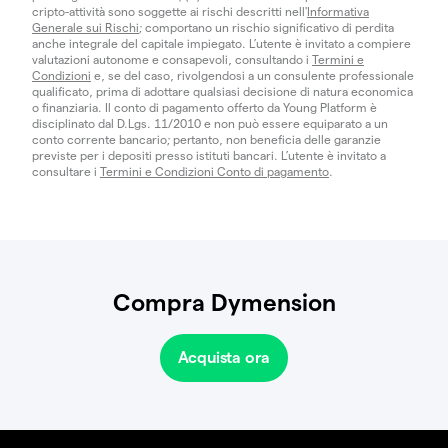
cripto-attività sono soggette ai rischi descritti nell'
Informativa
Generale sui Rischi
; comportano un rischio significativo di perdita
anche integrale del capitale impiegato. L’utente è invitato a compiere
valutazioni autonome e consapevoli, consultando i
Termini e
Condizioni
e, se del caso, rivolgendosi a un consulente professionale
qualificato, prima di adottare qualsiasi decisione di natura economica
o finanziaria. Il conto di pagamento offerto da Young Platform è
disciplinato dal D.Lgs. 11/2010 e non può essere equiparato a un
conto corrente bancario; pertanto, non beneficia delle garanzie
previste per i depositi presso istituti bancari. L’utente è invitato a
consultare i
Termini e Condizioni Conto di pagamento
.
Compra Dymension
Acquista ora