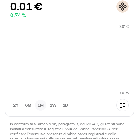
0.01
€
0.74 %
0.01
€
0.01
€
2Y
6M
1M
1W
1D
In conformità all’articolo 66, paragrafo 3, del MiCAR, gli utenti sono
invitati a consultare il Registro ESMA dei White Paper MiCA per
verificare l’eventuale presenza di white paper registrati e delle
relative informazioni sulle cripto-attività, qualora tali white paper