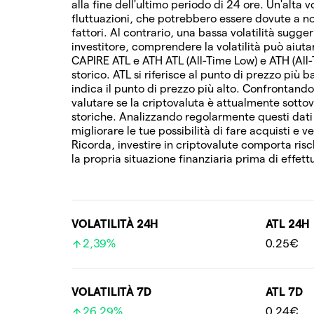
alla fine dell'ultimo periodo di 24 ore. Un'alta v
fluttuazioni, che potrebbero essere dovute a not
fattori. Al contrario, una bassa volatilità sugg
investitore, comprendere la volatilità può aiutart
CAPIRE ATL e ATH ATL (All-Time Low) e ATH (All
storico. ATL si riferisce al punto di prezzo più
indica il punto di prezzo più alto. Confrontando
valutare se la criptovaluta è attualmente sottov
storiche. Analizzando regolarmente questi dat
migliorare le tue possibilità di fare acquisti e 
Ricorda, investire in criptovalute comporta risc
la propria situazione finanziaria prima di effett
VOLATILITÀ 24H
ATL 24H
2,39%
0.25€
VOLATILITÀ 7D
ATL 7D
26,29%
0.24€