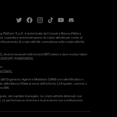
ung Platform S.p.A. è autorizzata da Consob e Banca d'Italia a
i: custodia e amministrazione di cripto-attività per conto di
 collocamento di cripto-attività; consulenza sulle cripto-attività;
CAR), diversa da asset-referenced (ART) token e da e-money token
le 2026 (DTI: RGN2XS8ZG).
io
a Clienti.
 dall’Organismo Agenti e Mediatori (OAM) con identificativo n.
o dalla Banca d’Italia ai sensi dell’articolo 114-quater, comma 1
no (MI).
egrale, del capitale impiegato. Le cripto-attività detenute non
CE). Le performance storiche e le previsioni non costituiscono