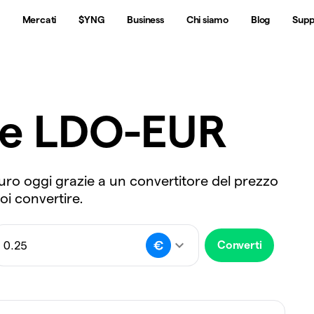
Mercati
$YNG
Business
Chi siamo
Blog
Supp
re LDO-EUR
Euro oggi grazie a un convertitore del prezzo
uoi convertire.
Converti