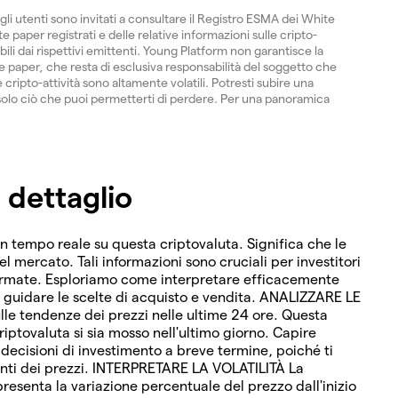
gli utenti sono invitati a consultare il Registro ESMA dei White
 paper registrati e delle relative informazioni sulle cripto-
ibili dai rispettivi emittenti. Young Platform non garantisce la
paper, che resta di esclusiva responsabilità del soggetto che
 cripto-attività sono altamente volatili. Potresti subire una
ti solo ciò che puoi permetterti di perdere. Per una panoramica
 dettaglio
in tempo reale su questa criptovaluta. Significa che le
del mercato. Tali informazioni sono cruciali per investitori
formate. Esploriamo come interpretare efficacemente
r guidare le scelte di acquisto e vendita. ANALIZZARE LE
lle tendenze dei prezzi nelle ultime 24 ore. Questa
riptovaluta si sia mosso nell'ultimo giorno. Capire
cisioni di investimento a breve termine, poiché ti
enti dei prezzi. INTERPRETARE LA VOLATILITÀ La
resenta la variazione percentuale del prezzo dall'inizio