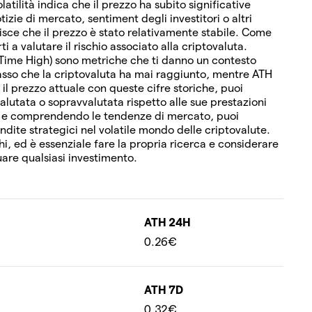
olatilità indica che il prezzo ha subito significative
izie di mercato, sentiment degli investitori o altri
erisce che il prezzo è stato relativamente stabile. Come
i a valutare il rischio associato alla criptovaluta.
-Time High) sono metriche che ti danno un contesto
 basso che la criptovaluta ha mai raggiunto, mentre ATH
 il prezzo attuale con queste cifre storiche, puoi
alutata o sopravvalutata rispetto alle sue prestazioni
i e comprendendo le tendenze di mercato, puoi
vendite strategici nel volatile mondo delle criptovalute.
hi, ed è essenziale fare la propria ricerca e considerare
uare qualsiasi investimento.
ATH 24H
0.26€
ATH 7D
0.32€