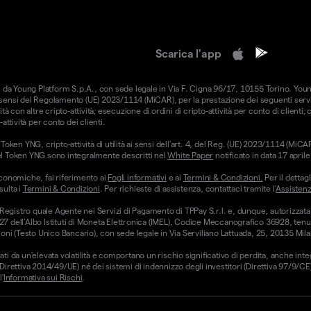
Scarica l'app
forniti da Young Platform S.p.A., con sede legale in Via F. Cigna 96/17, 10155 Torino. Yo
i sensi del Regolamento (UE) 2023/1114 (MiCAR), per la prestazione dei seguenti serviz
ità con altre cripto-attività; esecuzione di ordini di cripto-attività per conto di clienti;
-attività per conto dei clienti.
oken YNG, cripto-attività di utilità ai sensi dell'art. 4, del Reg. (UE) 2023/1114 (Mi
hi del Token YNG sono integralmente descritti nel
White Paper
notificato in data 17 apri
conomiche, fai riferimento ai
Fogli informativi
e ai
Termini & Condizioni.
Per il dettagl
sulta i
Termini & Condizioni
. Per richieste di assistenza, contattaci tramite l'
Assistenz
 Registro quale Agente nei Servizi di Pagamento di TPPay S.r.l. e, dunque, autorizzata
 27 dell’Albo Istituti di Moneta Elettronica (IMEL), Codice Meccanografico 36928, tenut
ni (Testo Unico Bancario), con sede legale in Via Serviliano Lattuada, 25, 20135 Mila
ati da un'elevata volatilità e comportano un rischio significativo di perdita, anche int
 (Direttiva 2014/49/UE) né dei sistemi di indennizzo degli investitori (Direttiva 97/9/
'
Informativa sui Rischi
.