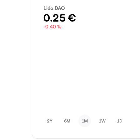
Lido DAO
0.25
€
-0.40 %
2Y
6M
1M
1W
1D