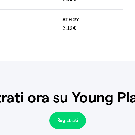
ATH 2Y
2.12€
rati ora su Young P
Registrati