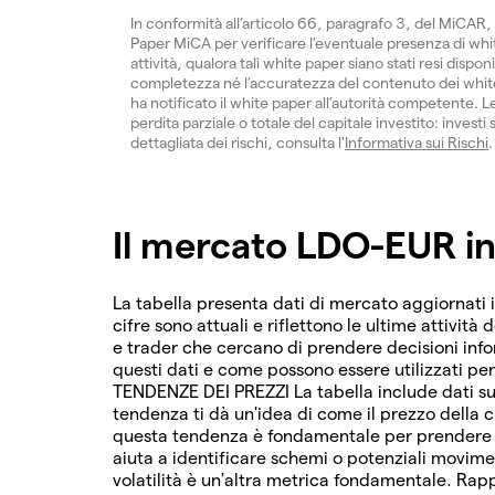
In conformità all’articolo 66, paragrafo 3, del MiCAR, 
Paper MiCA per verificare l’eventuale presenza di white
attività, qualora tali white paper siano stati resi dispon
completezza né l’accuratezza del contenuto dei white 
ha notificato il white paper all’autorità competente. Le
perdita parziale o totale del capitale investito: inves
dettagliata dei rischi, consulta l'
Informativa sui Rischi
.
Il mercato LDO-EUR in
La tabella presenta dati di mercato aggiornati 
cifre sono attuali e riflettono le ultime attività 
e trader che cercano di prendere decisioni in
questi dati e come possono essere utilizzati pe
TENDENZE DEI PREZZI La tabella include dati su
tendenza ti dà un'idea di come il prezzo della c
questa tendenza è fondamentale per prendere de
aiuta a identificare schemi o potenziali movim
volatilità è un'altra metrica fondamentale. Rapp