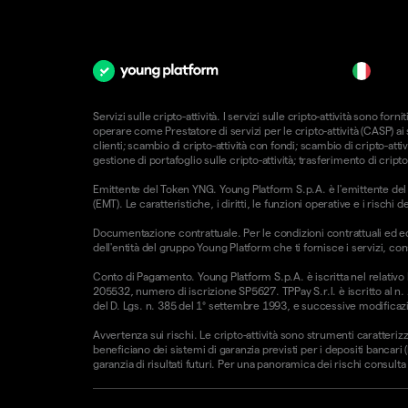
it
Servizi sulle cripto-attività. I servizi sulle cripto-attività sono 
operare come Prestatore di servizi per le cripto-attività (CASP) a
clienti; scambio di cripto-attività con fondi; scambio di cripto-attiv
gestione di portafoglio sulle cripto-attività; trasferimento di cripto
Emittente del Token YNG. Young Platform S.p.A. è l'emittente del T
(EMT). Le caratteristiche, i diritti, le funzioni operative e i risc
Documentazione contrattuale. Per le condizioni contrattuali ed e
dell'entità del gruppo Young Platform che ti fornisce i servizi, con
Conto di Pagamento. Young Platform S.p.A. è iscritta nel relativo
205532, numero di iscrizione SP5627. TPPay S.r.l. è iscritto al n.
del D. Lgs. n. 385 del 1° settembre 1993, e successive modificazio
Avvertenza sui rischi. Le cripto-attività sono strumenti caratterizz
beneficiano dei sistemi di garanzia previsti per i depositi bancari
garanzia di risultati futuri. Per una panoramica dei rischi consulta l