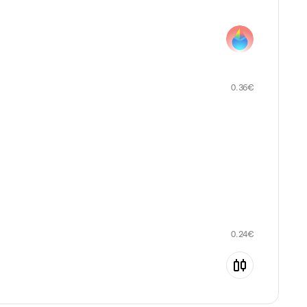
0.36
€
0.24
€