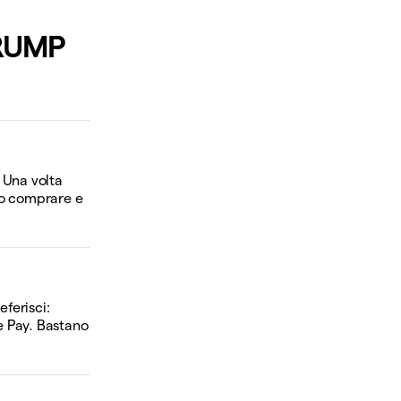
RUMP
. Una volta
to comprare e
ferisci:
e Pay. Bastano