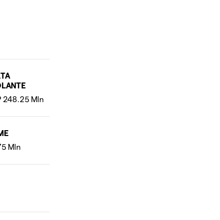
RTA
OLANTE
ME