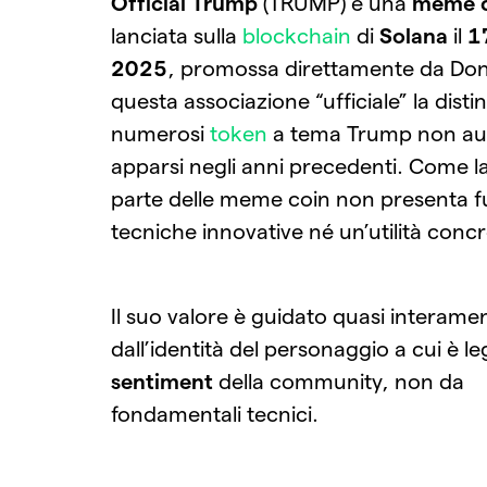
Official Trump
(TRUMP) è una
meme c
lanciata sulla
blockchain
di
Solana
il
1
2025
, promossa direttamente da Do
questa associazione “ufficiale” la disti
numerosi
token
a tema Trump non aut
apparsi negli anni precedenti. Come 
parte delle meme coin non presenta f
tecniche innovative né un’utilità concr
Il suo valore è guidato quasi interame
dall’identità del personaggio a cui è le
sentiment
della community, non da
fondamentali tecnici.