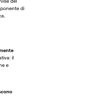
vise del
mponente di
ca.
mente
iva: il
me e
iscono