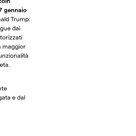
oin
7 gennaio
nald Trump:
ngue dai
orizzati
la maggior
unzionalità
eta.
nte
gata e dal