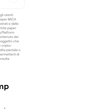
gli utenti
 Paper MiCA
trati e delle
 white paper
ng Platform
ontenuto dei
 soggetto che
e cripto-
dita parziale o
permetterti di
onsulta
ump