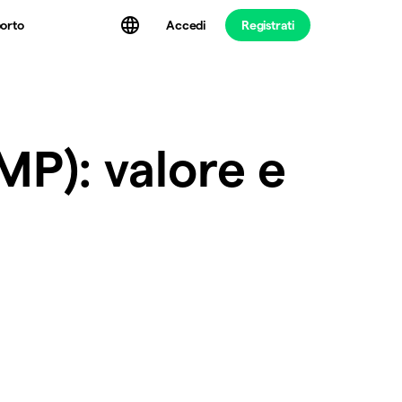
Accedi
Registrati
orto
P): valore e