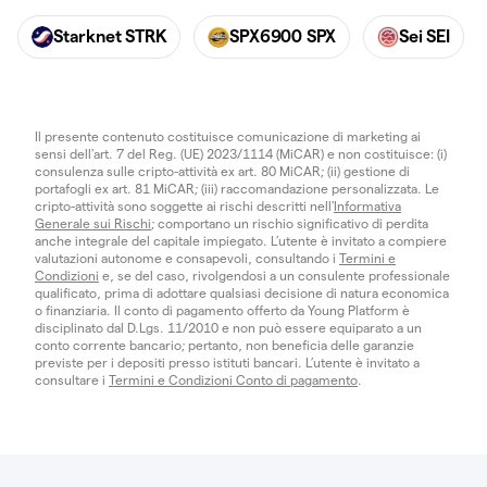
Starknet STRK
SPX6900 SPX
Sei SEI
Il presente contenuto costituisce comunicazione di marketing ai
sensi dell'art. 7 del Reg. (UE) 2023/1114 (MiCAR) e non costituisce: (i)
consulenza sulle cripto-attività ex art. 80 MiCAR; (ii) gestione di
portafogli ex art. 81 MiCAR; (iii) raccomandazione personalizzata. Le
cripto-attività sono soggette ai rischi descritti nell'
Informativa
Generale sui Rischi
; comportano un rischio significativo di perdita
anche integrale del capitale impiegato. L’utente è invitato a compiere
valutazioni autonome e consapevoli, consultando i
Termini e
Condizioni
e, se del caso, rivolgendosi a un consulente professionale
qualificato, prima di adottare qualsiasi decisione di natura economica
o finanziaria. Il conto di pagamento offerto da Young Platform è
disciplinato dal D.Lgs. 11/2010 e non può essere equiparato a un
conto corrente bancario; pertanto, non beneficia delle garanzie
previste per i depositi presso istituti bancari. L’utente è invitato a
consultare i
Termini e Condizioni Conto di pagamento
.