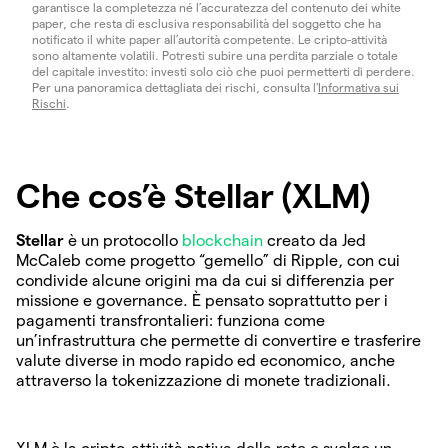
garantisce la completezza né l’accuratezza del contenuto dei white
paper, che resta di esclusiva responsabilità del soggetto che ha
notificato il white paper all’autorità competente. Le cripto-attività
sono altamente volatili. Potresti subire una perdita parziale o totale
del capitale investito: investi solo ciò che puoi permetterti di perdere.
Per una panoramica dettagliata dei rischi, consulta l'
Informativa sui
Rischi
.
Che cos’è Stellar (XLM)
Stellar
è un protocollo
blockchain
creato da Jed
McCaleb come progetto “gemello” di Ripple, con cui
condivide alcune origini ma da cui si differenzia per
missione e governance. È pensato soprattutto per i
pagamenti transfrontalieri: funziona come
un’infrastruttura che permette di convertire e trasferire
valute diverse in modo rapido ed economico, anche
attraverso la tokenizzazione di monete tradizionali.