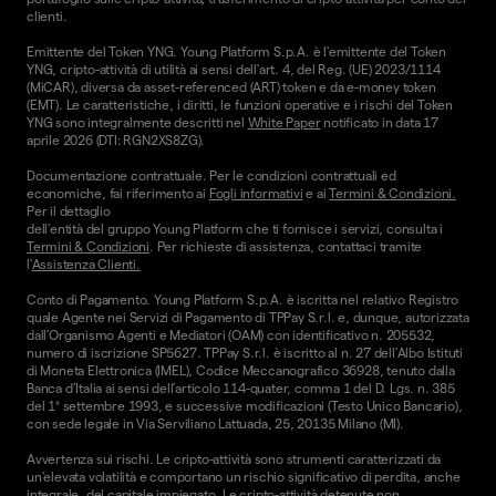
clienti.
Emittente del Token YNG. Young Platform S.p.A. è l'emittente del Token
YNG, cripto-attività di utilità ai sensi dell'art. 4, del Reg. (UE) 2023/1114
(MiCAR), diversa da asset-referenced (ART) token e da e-money token
(EMT). Le caratteristiche, i diritti, le funzioni operative e i rischi del Token
YNG sono integralmente descritti nel
White Paper
notificato in data 17
aprile 2026 (DTI: RGN2XS8ZG).
Documentazione contrattuale. Per le condizioni contrattuali ed
economiche, fai riferimento ai
Fogli informativi
e ai
Termini & Condizioni.
Per il dettaglio
dell'entità del gruppo Young Platform che ti fornisce i servizi, consulta i
Termini & Condizioni
. Per richieste di assistenza, contattaci tramite
l'
Assistenza Clienti.
Conto di Pagamento. Young Platform S.p.A. è iscritta nel relativo Registro
quale Agente nei Servizi di Pagamento di TPPay S.r.l. e, dunque, autorizzata
dall’Organismo Agenti e Mediatori (OAM) con identificativo n. 205532,
numero di iscrizione SP5627. TPPay S.r.l. è iscritto al n. 27 dell’Albo Istituti
di Moneta Elettronica (IMEL), Codice Meccanografico 36928, tenuto dalla
Banca d’Italia ai sensi dell’articolo 114-quater, comma 1 del D. Lgs. n. 385
del 1° settembre 1993, e successive modificazioni (Testo Unico Bancario),
con sede legale in Via Serviliano Lattuada, 25, 20135 Milano (MI).
Avvertenza sui rischi. Le cripto-attività sono strumenti caratterizzati da
un'elevata volatilità e comportano un rischio significativo di perdita, anche
integrale, del capitale impiegato. Le cripto-attività detenute non