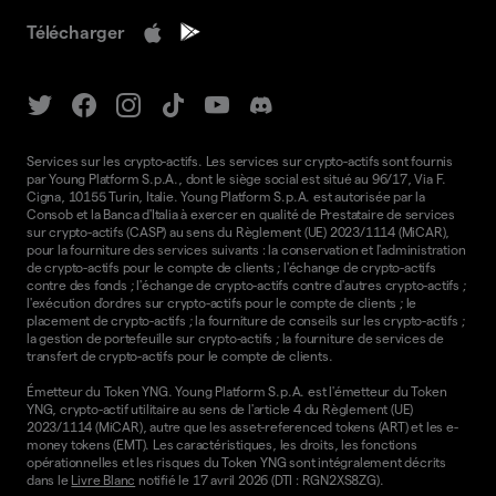
Télécharger
Services sur les crypto-actifs. Les services sur crypto-actifs sont fournis
par Young Platform S.p.A., dont le siège social est situé au 96/17, Via F.
Cigna, 10155 Turin, Italie. Young Platform S.p.A. est autorisée par la
Consob et la Banca d'Italia à exercer en qualité de Prestataire de services
sur crypto-actifs (CASP) au sens du Règlement (UE) 2023/1114 (MiCAR),
pour la fourniture des services suivants : la conservation et l'administration
de crypto-actifs pour le compte de clients ; l'échange de crypto-actifs
contre des fonds ; l'échange de crypto-actifs contre d'autres crypto-actifs ;
l'exécution d'ordres sur crypto-actifs pour le compte de clients ; le
placement de crypto-actifs ; la fourniture de conseils sur les crypto-actifs ;
la gestion de portefeuille sur crypto-actifs ; la fourniture de services de
transfert de crypto-actifs pour le compte de clients.
Émetteur du Token YNG. Young Platform S.p.A. est l'émetteur du Token
YNG, crypto-actif utilitaire au sens de l'article 4 du Règlement (UE)
2023/1114 (MiCAR), autre que les asset-referenced tokens (ART) et les e-
money tokens (EMT). Les caractéristiques, les droits, les fonctions
opérationnelles et les risques du Token YNG sont intégralement décrits
dans le
Livre Blanc
notifié le 17 avril 2026 (DTI : RGN2XS8ZG).