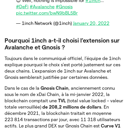
😈 Well, nothing is impossible for
#1inch
…
#DeFi
#Avalanche
#Gnosis
pic.twitter.com/bwN9bBL5Br
— 1inch Network (@1inch)
January 20, 2022
Pourquoi 1inch a-t-il choisi l’extension sur
Avalanche et Gnosis ?
Toujours dans le communiqué officiel, l’équipe de 1inch
explique pourquoi le choix s’est porté justement sur ces
deux chains. L’expansion de 1inch sur Avalanche et
Gnosis semblerait justifiée par certaines données.
Dans le cas de la
Gnosis Chain
, anciennement connu
sous le nom de xDai Chain, à la mi-janvier 2022, la
blockchain comptait une
TVL
(total value locked – valeur
totale verrouillée)
de 208,2 millions de dollars
. En
décembre 2021, la blockchain traitait en moyenne
223 814 transactions par jour, avec 11 318 utilisateurs
actifs. Le plus grand DEX sur Gnosis Chain est
Curve V1