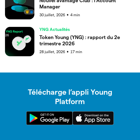
Nouvel avantage Club : l’Account
Manager
30 juillet, 2026
4
min
●
YNG Actualités
Token Young (YNG) : rapport du 2e
trimestre 2026
28 juillet, 2026
17
min
●
Télécharge l’appli Young
Platform