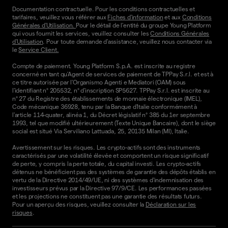
Documentation contractuelle. Pour les conditions contractuelles et
tarifaires, veuillez vous référer aux
Fiches d'information
et aux
Conditions
Générales d'Utilisation.
Pour le détail de l'entité du groupe Young Platform
qui vous fournit les services, veuillez consulter les
Conditions Générales
d'Utilisation
. Pour toute demande d'assistance, veuillez nous contacter via
le
Service Client.
Compte de paiement. Young Platform S.p.A. est inscrite au registre
concerné en tant qu'Agent de services de paiement de TPPay S.r.l. et est à
ce titre autorisée par l'Organismo Agenti e Mediatori (OAM) sous
l'identifiant n° 205532, n° d'inscription SP5627. TPPay S.r.l. est inscrite au
n° 27 du Registre des établissements de monnaie électronique (IMEL),
Code mécanique 36928, tenu par la Banque d'Italie conformément à
l'article 114-quater, alinéa 1, du Décret législatif n° 385 du 1er septembre
1993, tel que modifié ultérieurement (Texte Unique Bancaire), dont le siège
social est situé Via Serviliano Lattuada, 25, 20135 Milan (MI), Italie.
Avertissement sur les risques. Les crypto-actifs sont des instruments
caractérisés par une volatilité élevée et comportent un risque significatif
de perte, y compris la perte totale, du capital investi. Les crypto-actifs
détenus ne bénéficient pas des systèmes de garantie des dépôts établis en
vertu de la Directive 2014/49/UE, ni des systèmes d'indemnisation des
investisseurs prévus par la Directive 97/9/CE. Les performances passées
et les projections ne constituent pas une garantie des résultats futurs.
Pour un aperçu des risques, veuillez consulter la
Déclaration sur les
risques
.