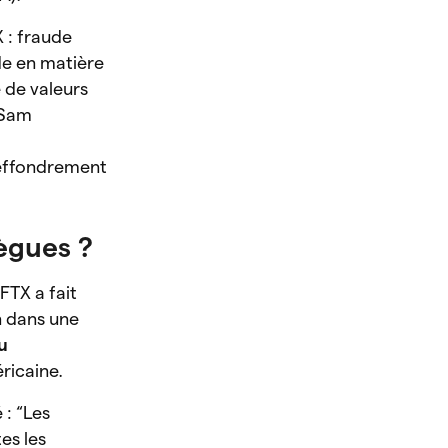
 : fraude
de en matière
 de valeurs
 Sam
’effondrement
lègues ?
FTX a fait
n dans une
u
ricaine.
 : “Les
es les