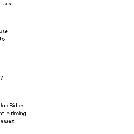
t ses
ouse
 to
s?
 Joe Biden
nt le timing
 assez