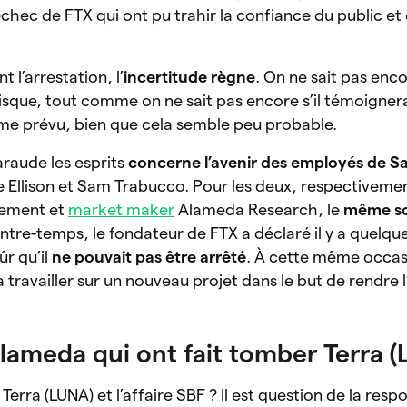
chec de FTX qui ont pu trahir la confiance du public et 
t l’arrestation, l’
incertitude règne
. On ne sait pas en
isque, tout comme on ne sait pas encore s’il témoigner
e prévu, bien que cela semble peu probable.
araude les esprits
concerne l’avenir des employés de 
ne Ellison et Sam Trabucco. Pour les deux, respectiveme
sement et
market maker
Alameda Research, le
même so
tre-temps, le fondateur de FTX a déclaré il y a quelque
ûr qu’il
ne pouvait pas être arrêté
. À cette même occasio
travailler sur un nouveau projet dans le but de rendre 
lameda qui ont fait tomber Terra (
Terra (LUNA) et l’affaire SBF ? Il est question de la resp