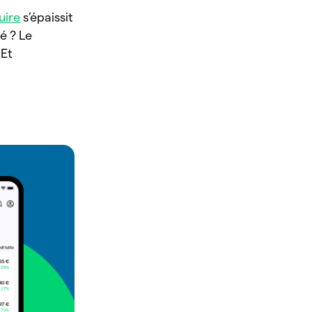
uire
s’épaissit
é ? Le
 Et