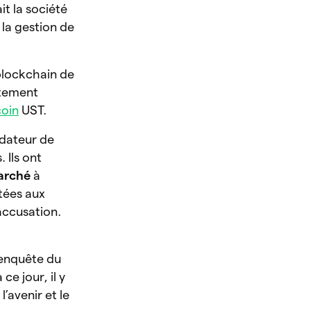
t la société
la gestion de
 blockchain de
rtement
coin
UST.
ndateur de
 Ils ont
marché
à
tées aux
 accusation.
L’enquête du
ce jour, il y
’avenir et le