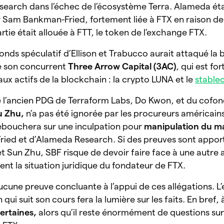
earch dans l’échec de l’écosystème Terra. Alameda étai
Sam Bankman-Fried, fortement liée à FTX en raison de 
tie était allouée à FTT, le token de l’exchange FTX.
 fonds spéculatif d’Ellison et Trabucco aurait attaqué la
e son concurrent
Three Arrow Capital (3AC)
,
qui est fo
ux actifs de la blockchain : la crypto LUNA et le
stable
 l’ancien PDG de Terraform Labs, Do Kwon, et du cofo
u Zhu,
n’a pas été ignorée par les procureurs américains.
ébouchera sur une inculpation pour
manipulation du 
ried et d’Alameda Research. Si des preuves sont appor
t Sun Zhu, SBF risque de devoir faire face à une autre
nt la situation juridique du fondateur de FTX.
aucune preuve concluante à l’appui de ces allégations. 
 suit son cours fera la lumière sur les faits. En bref, à 
certaines,
alors qu’il reste énormément de questions sur l