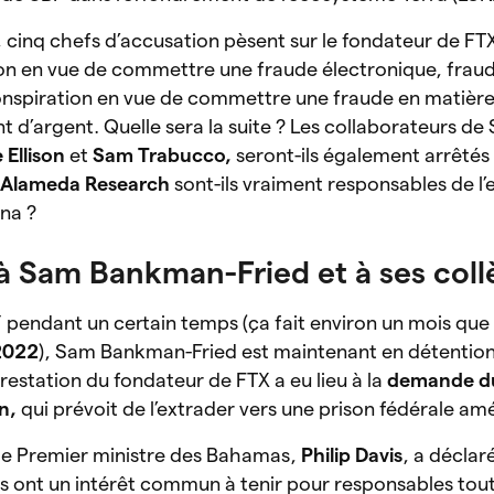
 cinq chefs d’accusation pèsent sur le fondateur de FTX
ion en vue de commettre une fraude électronique, frau
conspiration en vue de commettre une fraude en matière
t d’argent. Quelle sera la suite ? Les collaborateurs de
 Ellison
et
Sam Trabucco,
seront-ils également arrêtés
t
Alameda Research
sont-ils vraiment responsables de l
na ?
l à Sam Bankman-Fried et à ses col
” pendant un certain temps (ça fait environ un mois que 
2022
), Sam Bankman-Fried est maintenant en détentio
restation du fondateur de FTX a eu lieu à la
demande d
in,
qui prévoit de l’extrader vers une prison fédérale amé
le Premier ministre des Bahamas,
Philip Davis
, a déclaré
s ont un intérêt commun à tenir pour responsables tout