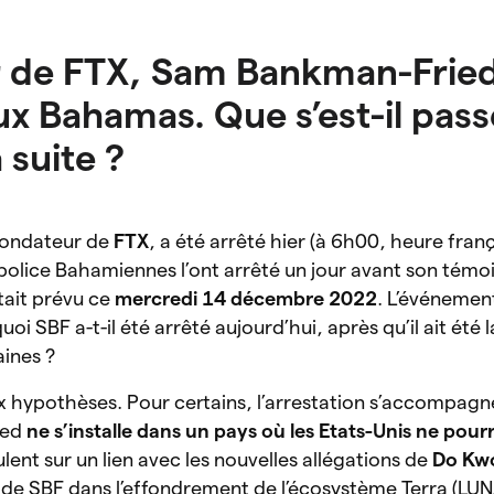
 de FTX, Sam Bankman-Fried
ux Bahamas. Que s’est-il pass
 suite ?
fondateur de
FTX
, a été arrêté hier (à 6h00, heure fran
 police Bahamiennes l’ont arrêté un jour avant son tém
tait prévu ce
mercredi 14 décembre 2022
. L’événemen
oi SBF a-t-il été arrêté aujourd’hui, après qu’il ait été l
aines ?
ux hypothèses. Pour certains, l’arrestation s’accompagn
ied
ne s’installe dans un pays où les Etats-Unis ne pour
lent sur un lien avec les nouvelles allégations de
Do Kw
 de SBF dans l’effondrement de l’écosystème Terra (LUN