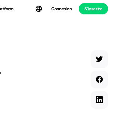
latform
Connexion
S’inscrire
-