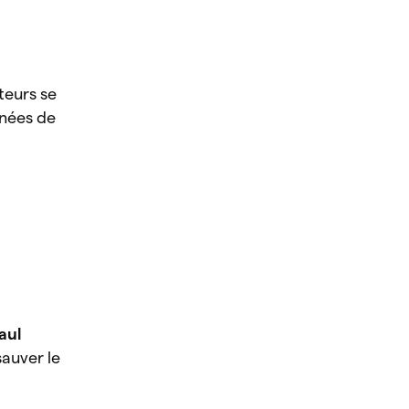
ateurs se
nnées de
aul
sauver le