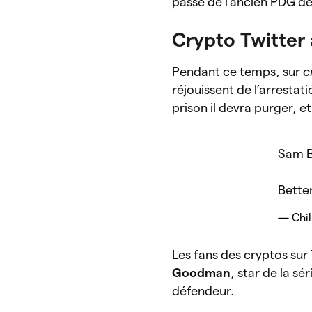
passé de l’ancien PDG de
Crypto Twitter 
Pendant ce temps, sur
c
réjouissent de l’arresta
prison il devra purger, 
Sam B
Better
— Chill
Les fans des cryptos su
Goodman
, star de la sér
défendeur.