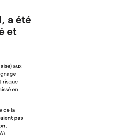
, a été
é et
çaise) aux
oignage
t risque
aissé en
e de la
raient pas
on
,
A).