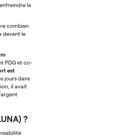
enfreindre la
core combien
a devant le
Sam
nt PDG et co-
rt est
s jours dans
n, il avait
l’argent
LUNA) ?
onsabilité