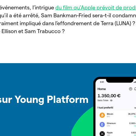
 événements, l’intrigue
du film qu’Apple prévoit de prod
u’il a été arrêté, Sam Bankman-Fried sera-t-il condamn
vraiment impliqué dans l’effondrement de Terra (LUNA) ?
ne Ellison et Sam Trabucco ?
 sur Young Platform