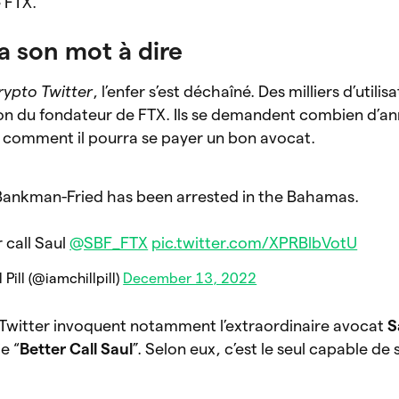
 FTX.
a son mot à dire
rypto Twitter
, l’enfer s’est déchaîné. Des milliers d’utilis
tion du fondateur de FTX. Ils se demandent combien d’a
et comment il pourra se payer un bon avocat.
ankman-Fried has been arrested in the Bahamas.
 call Saul
@SBF_FTX
pic.twitter.com/XPRBlbVotU
 Pill (@iamchillpill)
December 13, 2022
r Twitter invoquent notamment l’extraordinaire avocat
S
ie “
Better Call Saul
”. Selon eux, c’est
le seul capable de 