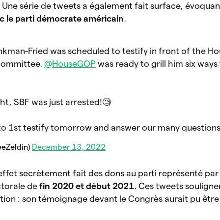
. Une série de tweets a également fait surface, évoquan
c le parti démocrate américain
.
man-Fried was scheduled to testify in front of the H
 Committee.
@HouseGOP
was ready to grill him six ways
t, SBF was just arrested!🧐
to 1st testify tomorrow and answer our many question
eeZeldin)
December 13, 2022
ffet secrètement fait des dons au parti représenté par
ctorale de
fin 2020 et début 2021
. Ces tweets souligne
tion : son témoignage devant le Congrès aurait pu être