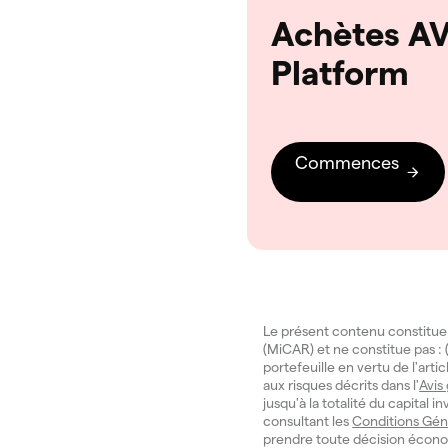
Achètes AV
Platform
Commences
Le présent contenu constitue
(MiCAR) et ne constitue pas : (
portefeuille en vertu de l'art
aux risques décrits dans l'
Avis
jusqu'à la totalité du capital 
consultant les
Conditions Gén
prendre toute décision écono