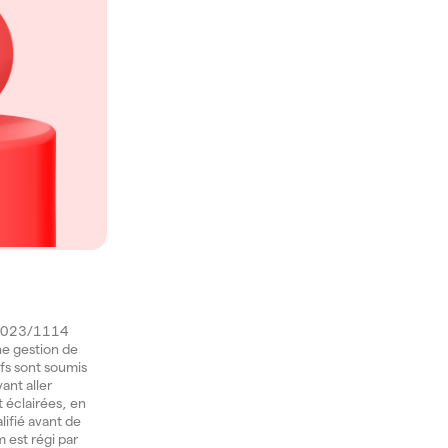
) 2023/1114
une gestion de
ifs sont soumis
ant aller
t éclairées, en
lifié avant de
 est régi par