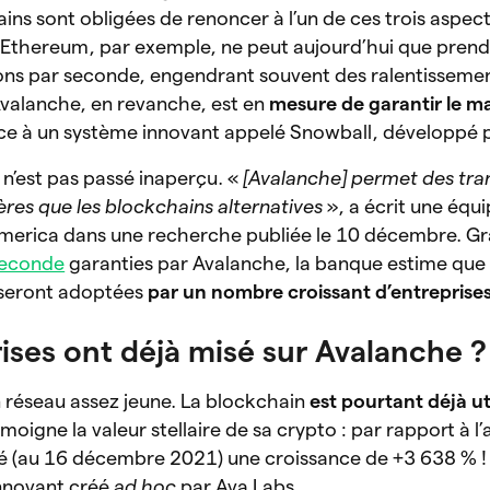
s sont obligées de renoncer à l’un de ces trois aspec
s. Ethereum, par exemple, ne peut aujourd’hui que pren
ions par seconde, engendrant souvent des ralentisseme
 Avalanche, en revanche, est en
mesure de garantir le 
âce à un système innovant appelé Snowball, développé 
 n’est pas passé inaperçu. «
[Avalanche] permet des tra
ères que les blockchains alternatives
», a écrit une équ
America dans une recherche publiée le 10 décembre. G
seconde
garanties par Avalanche, la banque estime que
 seront adoptées
par un nombre croissant d’entreprise
ises ont déjà misé sur Avalanche ?
 réseau assez jeune. La blockchain
est pourtant déjà uti
oigne la valeur stellaire de sa crypto : par rapport à l
tré (au 16 décembre 2021) une croissance de +3 638 % !
innovant créé
ad hoc
par Ava Labs.