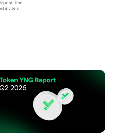
équent, il ne
st invité à