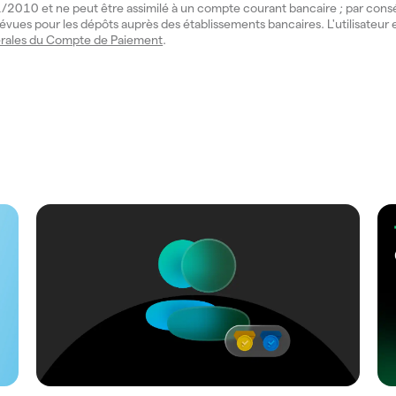
° 11/2010 et ne peut être assimilé à un compte courant bancaire ; par cons
évues pour les dépôts auprès des établissements bancaires. L'utilisateur e
rales du Compte de Paiement
.