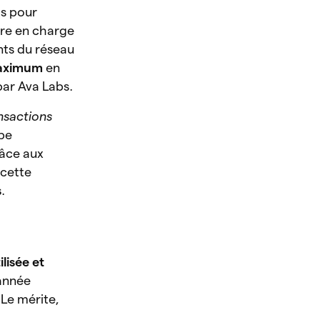
ts pour
dre en charge
nts du réseau
maximum
en
par Ava Labs.
nsactions
ipe
râce aux
 cette
s
.
lisée et
’année
 Le mérite,