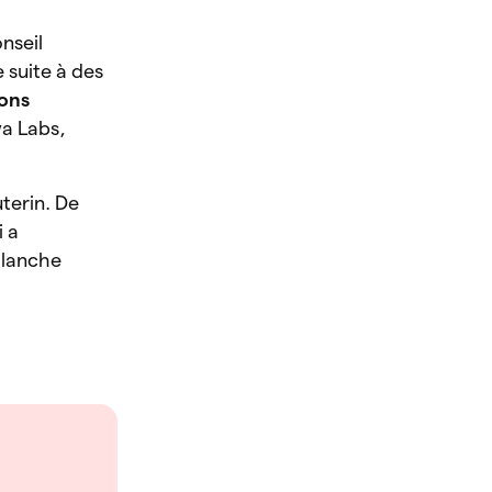
nseil
 suite à des
ions
va Labs,
terin. De
i a
valanche