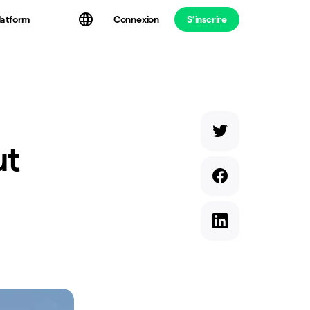
latform
Connexion
S’inscrire
ut