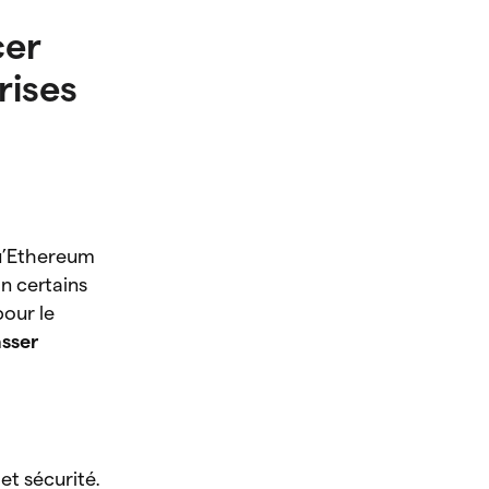
cer
rises
qu’Ethereum
n certains
pour le
asser
et sécurité.