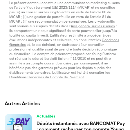
Le présent contenu constitue une communication marketing au sens
de l'article 7 du règlement (UE) 2023/1114 (MiCAR) et ne constitue
pas : (i) un conseil sur les crypto-actifs en vertu de l'article 80 du
MiCAR ; (ii) une gestion de portefeuille en vertu de l'article 81 du
MiCAR ; (iii) une recommandation personnalisée. Les crypto-actifs
sont soumis aux risques décrits dans l'
Avis général sur les risques
;
ils comportent un risque significatif de perte pouvant aller jusqu'à la
totalité du capital investi. L'utilisateur est invité à procéder à des
évaluations indépendantes et éclairées, en consultant les
Conditions
Générales
et, le cas échéant, en s'adressant à un conseiller
professionnel qualifié avant de prendre toute décision économique
ou financière. Le compte de paiement proposé par Young Platform
est régi par le décret législatif italien n° 11/2010 et ne peut être
assimilé à un compte courant bancaire ; par conséquent, il ne
bénéficie pas des garanties prévues pour les dépôts auprès des
établissements bancaires. L'utilisateur est invité à consulter les
Conditions Générales du Compte de Paiement
.
Autres Articles
Actualités
Dépôts instantanés avec BANCOMAT Pay
: comment recharger ton compte Young