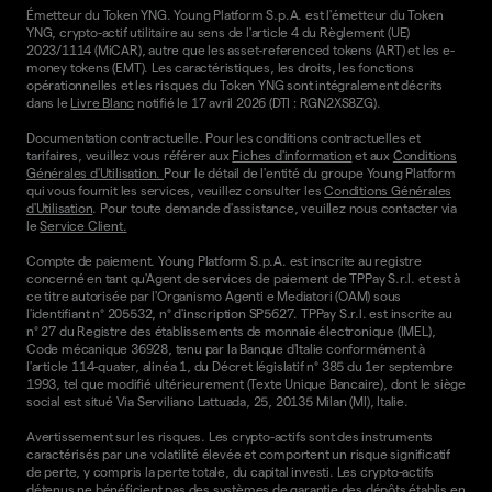
Émetteur du Token YNG. Young Platform S.p.A. est l'émetteur du Token
YNG, crypto-actif utilitaire au sens de l'article 4 du Règlement (UE)
2023/1114 (MiCAR), autre que les asset-referenced tokens (ART) et les e-
money tokens (EMT). Les caractéristiques, les droits, les fonctions
opérationnelles et les risques du Token YNG sont intégralement décrits
dans le
Livre Blanc
notifié le 17 avril 2026 (DTI : RGN2XS8ZG).
Documentation contractuelle. Pour les conditions contractuelles et
tarifaires, veuillez vous référer aux
Fiches d'information
et aux
Conditions
Générales d'Utilisation.
Pour le détail de l'entité du groupe Young Platform
qui vous fournit les services, veuillez consulter les
Conditions Générales
d'Utilisation
. Pour toute demande d'assistance, veuillez nous contacter via
le
Service Client.
Compte de paiement. Young Platform S.p.A. est inscrite au registre
concerné en tant qu'Agent de services de paiement de TPPay S.r.l. et est à
ce titre autorisée par l'Organismo Agenti e Mediatori (OAM) sous
l'identifiant n° 205532, n° d'inscription SP5627. TPPay S.r.l. est inscrite au
n° 27 du Registre des établissements de monnaie électronique (IMEL),
Code mécanique 36928, tenu par la Banque d'Italie conformément à
l'article 114-quater, alinéa 1, du Décret législatif n° 385 du 1er septembre
1993, tel que modifié ultérieurement (Texte Unique Bancaire), dont le siège
social est situé Via Serviliano Lattuada, 25, 20135 Milan (MI), Italie.
Avertissement sur les risques. Les crypto-actifs sont des instruments
caractérisés par une volatilité élevée et comportent un risque significatif
de perte, y compris la perte totale, du capital investi. Les crypto-actifs
détenus ne bénéficient pas des systèmes de garantie des dépôts établis en