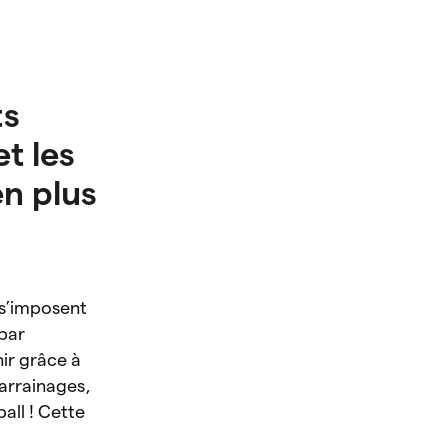
ts
t les
n plus
s’imposent
 par
nir grâce à
parrainages,
ball ! Cette