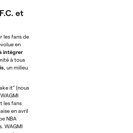
F.C. et
r les fans de
 évolue en
à intégrer
imité à tous
is
, un milieu
ke it” (nous
o. WAGMI
 les fans
aise en avril
uipe NBA
nts. WAGMI