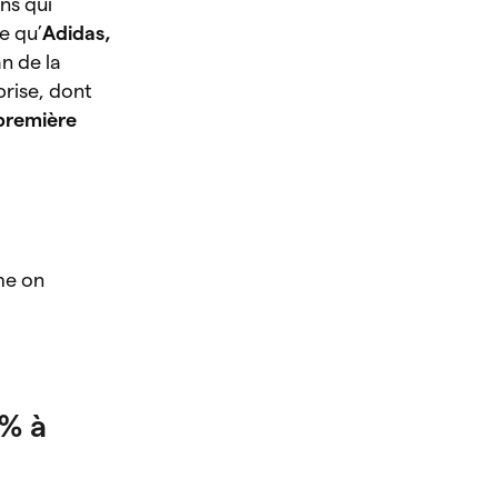
ns qui
e qu’
Adidas,
n de la
prise, dont
première
me on
5% à