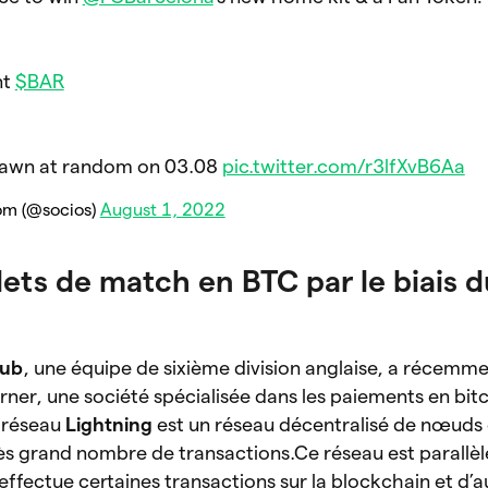
nt
$BAR
drawn at random on 03.08
pic.twitter.com/r3lfXvB6Aa
om (@socios)
August 1, 2022
lets de match en BTC par le biais 
lub
, une
équipe de sixième division anglaise, a récemme
ner, une société spécialisée dans les paiements en bitco
e réseau
Lightning
est un réseau décentralisé de nœuds
rès grand nombre de transactions.Ce réseau est parallèle
 effectue certaines transactions sur la blockchain et d’