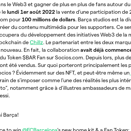
ns le Web3 et gagner de plus en plus de fans autour d
 le
lundi 1er août 2022
la vente d’une participation de
.com pour
100 millions de dollars
. Barça studios est la di
créer du contenu multimédia pour les supporters. Ce se
occupera du développement des initiatives Web3 de la
blockchain de
Chillz
. Le partenariat entre les deux marqu
ouveau. En fait, la collaboration
avait déjà commencé
du Token $BAR Fan sur Socios.com. Depuis lors, plus de
 ont été vendus. Sur quoi porteront principalement les
ocios ? Évidemment sur des NFT, et peut-être même un
train de s’imposer comme l’une des réalités les plus int
ypto”, notamment grâce à d’illustres ambassadeurs de m
essi.
i Barça!
ce to win
@FCBarcelona
’s new home kit & a Fan Token: