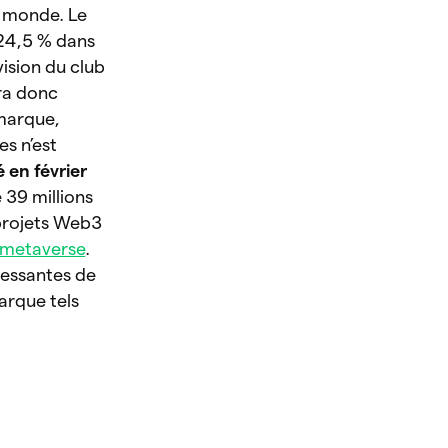
u monde. Le
 24,5 % dans
vision du club
ra donc
 marque,
es n’est
 en février
 39 millions
 projets Web3
metaverse
.
éressantes de
arque tels