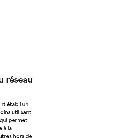
du réseau
nt établi un
ins utilisant
 qui permet
 à la
autres hors de