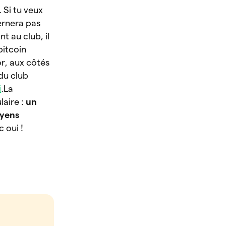
 Si tu veux
ernera pas
t au club, il
bitcoin
or, aux côtés
 du club
i
.La
aire :
un
oyens
 oui !