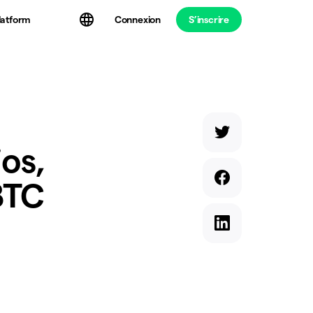
latform
Connexion
S’inscrire
ios,
BTC