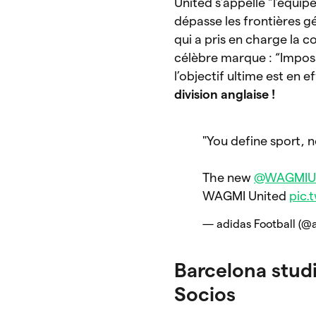
United s’appelle “l’équip
dépasse les frontières g
qui a pris en charge la c
célèbre marque : “Imposs
l’objectif ultime est en e
division anglaise !
"You define sport, not
The new
@WAGMIUn
WAGMI United
pic
— adidas Football (@
Barcelona stud
Socios