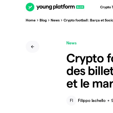
Crypto 
Home
Blog
News
Crypto football : Barça et Soci
News
Crypto fo
des bill
et le ma
FI
Filippo Iachello