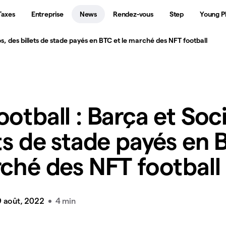
Taxes
Entreprise
News
Rendez-vous
Step
Young P
os, des billets de stade payés en BTC et le marché des NFT football
otball : Barça et Soc
ets de stade payés en 
rché des NFT football
9 août, 2022
4 min