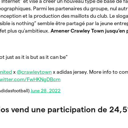
e Internet” et vise à créer un nouveau type de base de fa
éographiques. Parmi les partenaires du groupe, nul autr
onception et la production des maillots du club. Le sloga
ible is nothing” semble être partagé par la jeune entre
ffet plus qu’ambitieux.
Amener Crawley Town jusqu’en 
 just ​as it is but as it can be”​
ited
x
@crawleytown
x adidas jersey. More info to co
.twitter.com/FwHKNgDBcm
adidasfootball)
June 28, 2022
ios vend une participation de 24,