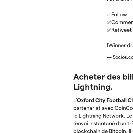
✅Follow
✅Comme
✅Retweet
ℹ️Winner 
— Socios.c
Acheter des bil
Lightning.
L’
Oxford City Football C
partenariat avec CoinCor
le Lightning Network. L
l’envoi instantané d’un t
blockchain de Bitcoin, il