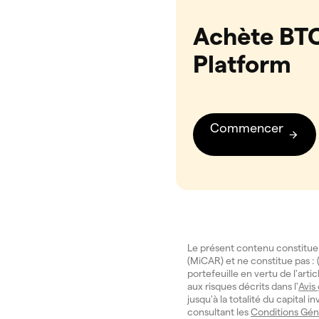
Achète BTC
Platform
Commencer
Le présent contenu constitue
(MiCAR) et ne constitue pas : (
portefeuille en vertu de l'art
aux risques décrits dans l'
Avis
jusqu'à la totalité du capital 
consultant les
Conditions Gén