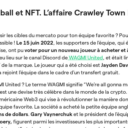
all et NFT. L’affaire Crawley Town 
sir les cibles du mercato pour ton équipe favorite ? Pou
ssible !
Le 15 juin 2022
, les supporters de l’équipe, qui
ise, ont pu
voter pour un nouveau joueur à acheter et 
 eu lieu sur le canal Discord de
WAGMI United
, et était l
 de la marque. Le joueur qui a été choisi est
Jayden Dav
 rejoint l’équipe dans le cadre d’un transfert gratuit.
I United ? Le terme WAGMI signifie “We’re all gonna ma
 c’est une devise très célèbre dans le monde de la crypt
éricaine Web3 qui vise à révolutionner la manière dont
quipe favorite. La société a acheté la petite équipe angl
ns de dollars
.
Gary Vaynerchuk
et le président de l’éq
Moery,
figurent parmi les investisseurs les plus importa