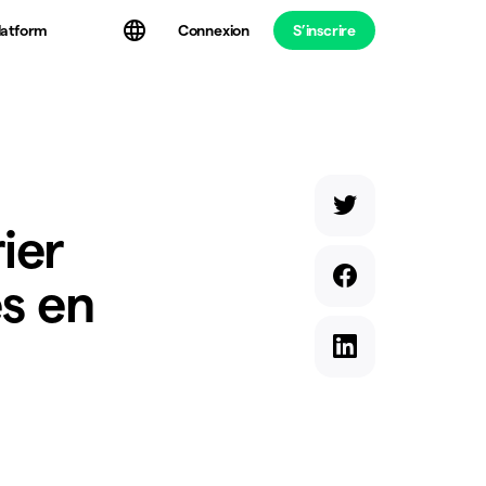
latform
Connexion
S’inscrire
ier
es en