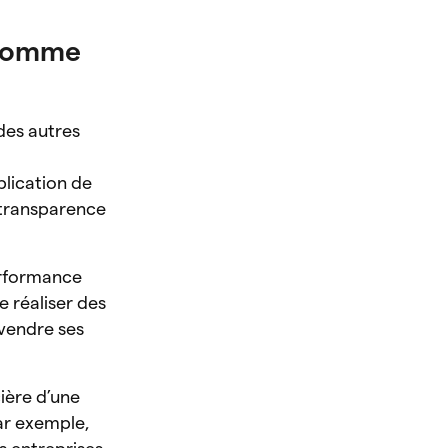
s comme
des autres
blication de
 transparence
performance
e réaliser des
 vendre ses
cière d’une
ar exemple,