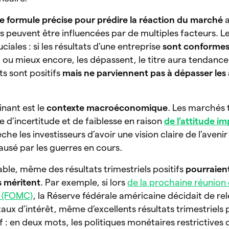
s de formule précise pour prédire la réaction du marché
ns peuvent être influencées par de multiples facteurs. L
ciales : si les résultats d’une entreprise
sont conformes
, ou mieux encore, les dépassent, le titre aura tendanc
ts sont positifs
mais ne parviennent pas à dépasser les
nant est le
contexte macroéconomique
. Les marchés 
 d’incertitude et de faiblesse en raison
de l’att
i
tude imp
che les investisseurs d’avoir une vision claire de l’aveni
ausé par les guerres en cours.
able, même des résultats trimestriels positifs
pourraien
ls méritent
. Par exemple, si lors
de la prochaine réunion
t (FOMC)
, la Réserve fédérale américaine décidait de re
aux d’intérêt, même d’excellents résultats trimestriels
f : en deux mots, les politiques monétaires restrictive