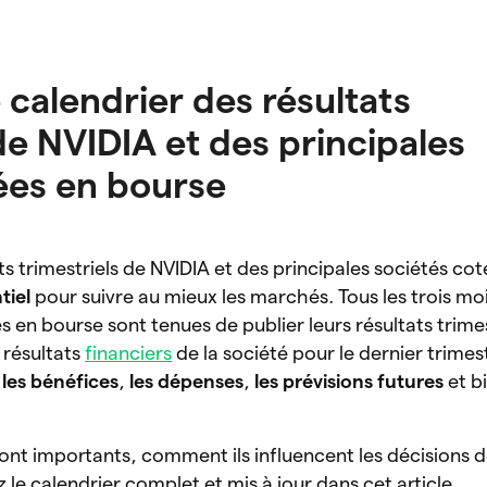
 calendrier des résultats
de NVIDIA et des principales
ées en bourse
ts trimestriels de NVIDIA et des principales sociétés co
ntiel
pour suivre au mieux les marchés. Tous les trois mo
s en bourse sont tenues de publier leurs résultats trimes
 résultats
financiers
de la société pour le dernier trimes
,
les bénéfices
,
les dépenses
,
les prévisions futures
et b
ont importants, comment ils influencent les décisions 
z le calendrier complet et mis à jour dans cet article.