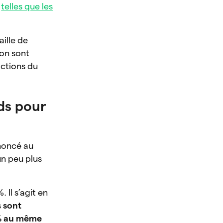
,
telles que les
aille de
ion sont
actions du
rds pour
noncé au
 un peu plus
%. Il s’agit en
s
sont
 % au même