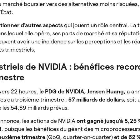
u marché boursier vers des alternatives moins risquées
d’État.
ntionner d’autres aspects
qui jouent un rôle central. La t
dans lequel elle opère, ses parts de marché et sa réputat
euvent avoir une incidence sur les perceptions et les ré
s trimestriels.
striels de NVIDIA : bénéfices reco
imestre
vers 22 heures,
le PDG de NVIDIA, Jensen Huang,
a an
es du troisième trimestre :
57 milliards de dollars
, soit
e les 54,89 milliards prévus.
nnonce, les actions de NVIDIA
ont gagné jusqu’à 5,25
rd, puisque les bénéfices du géant des microprocesseur
deuxième trimestre
(QoQ, quarter-on-quarter)
et de 62