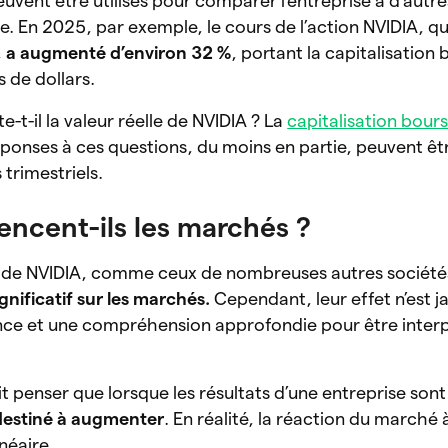
euvent être utilisés pour comparer l’entreprise à d’autr
. En 2025, par exemple, le cours de l’action NVIDIA, q
,
a augmenté d’environ 32 %
, portant la capitalisation
ns de dollars.
te-t-il la valeur réelle de NVIDIA ? La
capitali
s
ation bours
réponses à ces questions, du moins en partie, peuvent ê
 trimestriels.
ncent-ils les marchés ?
els de NVIDIA, comme ceux de nombreuses autres société
gnificatif sur les marchés.
Cependant, leur effet n’est j
ence et une compréhension approfondie pour être inter
t penser que lorsque les résultats d’une entreprise sont 
destiné à augmenter
. En réalité, la réaction du marché 
néaire.