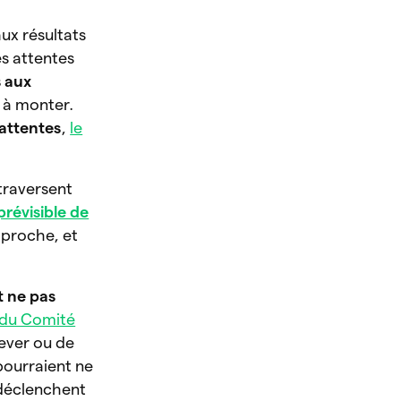
aux résultats
es attentes
 aux
e à monter.
 attentes
,
le
traversent
révisible de
r proche, et
t ne pas
 du Comité
lever ou de
 pourraient ne
s déclenchent