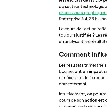
les résultats de NVIDIA p
du secteur technologique
processeurs graphiques
l’entreprise à 4,38 billio
Le cours de l’action reflè
toujours justifiée ? Les 
en analysant les résultats
Comment influe
Les résultats trimestri
bourse,
ont un impact si
et nécessite de l’expéri
correctement.
Intuitivement, on pourrai
cours de son action
est 
données n’est pas aussi li