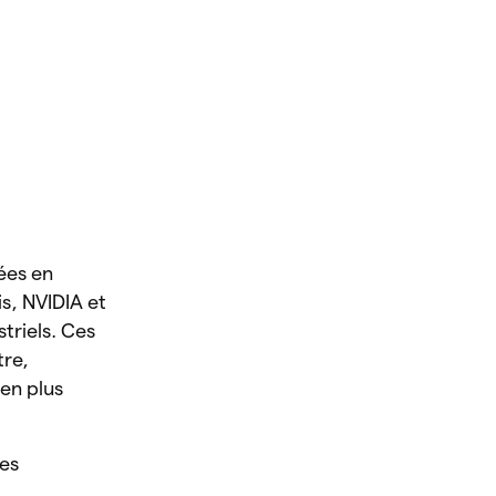
tées en
is, NVIDIA et
triels. Ces
tre,
ien plus
des