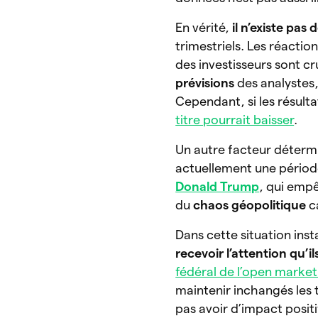
En vérité,
il n’existe pa
trimestriels. Les réactio
des investisseurs sont cru
prévisions
des analystes
Cependant, si les résulta
titre pourrait baisser
.
Un autre facteur détermi
actuellement une période
Donald Trump
, qui empê
du
chaos géopolitique
c
Dans cette situation inst
recevoir l’attention qu’i
fédéral de l’open marke
maintenir inchangés les t
pas avoir d’impact positi