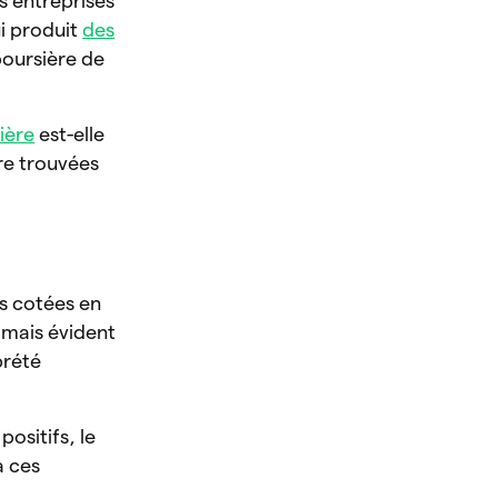
es entreprises
ui produit
des
 boursière de
ière
est-elle
tre trouvées
s cotées en
amais évident
prété
positifs, le
à ces