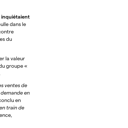
i
inquiétaient
bulle dans le
 contre
res du
er la valeur
 du groupe «
.
es ventes de
a demande en
 conclu en
 en train de
dence,