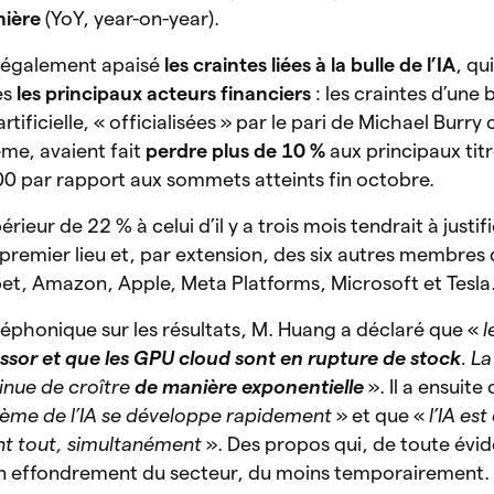
nière
(YoY, year-on-year).
a également apaisé
les craintes liées à la bulle de l’IA
, qu
es
les principaux acteurs financiers
: les craintes d’une 
artificielle, « officialisées » par le pari de Michael Burry
ême, avaient fait
perdre plus de 10 %
aux principaux tit
 par rapport aux sommets atteints fin octobre.
rieur de 22 % à celui d’il y a trois mois tendrait à justifi
 premier lieu et, par extension, des six autres membres
bet, Amazon, Apple, Meta Platforms, Microsoft et Tesla
léphonique sur les résultats, M. Huang a déclaré que «
l
essor et que les GPU cloud sont en rupture de stock
. L
inue de croître
de manière exponentielle
». Il a ensuite
tème de l’IA se développe rapidement
» et que «
l’IA est
ant tout, simultanément
». Des propos qui, de toute évi
d’un effondrement du secteur, du moins temporairement.