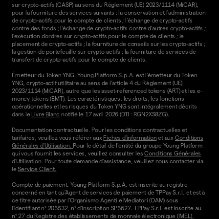
sur crypto-actifs (CASP) au sens du Règlement (UE) 2023/1114 (MiCAR),
pour la fourniture des services suivants : la conservation et l'administration
de crypto-actifs pour le compte de clients ; l'échange de crypto-actifs
contre des fonds ; l'échange de crypto-actifs contre d'autres crypto-actifs ;
l'exécution d'ordres sur crypto-actifs pour le compte de clients ; le
placement de crypto-actifs ; la fourniture de conseils sur les crypto-actifs ;
la gestion de portefeuille sur crypto-actifs ; la fourniture de services de
transfert de crypto-actifs pour le compte de clients.
Émetteur du Token YNG. Young Platform S.p.A. est l'émetteur du Token
YNG, crypto-actif utilitaire au sens de l'article 4 du Règlement (UE)
2023/1114 (MiCAR), autre que les asset-referenced tokens (ART) et les e-
money tokens (EMT). Les caractéristiques, les droits, les fonctions
opérationnelles et les risques du Token YNG sont intégralement décrits
dans le
Livre Blanc
notifié le 17 avril 2026 (DTI : RGN2XS8ZG).
Documentation contractuelle. Pour les conditions contractuelles et
tarifaires, veuillez vous référer aux
Fiches d'information
et aux
Conditions
Générales d'Utilisation.
Pour le détail de l'entité du groupe Young Platform
qui vous fournit les services, veuillez consulter les
Conditions Générales
d'Utilisation
. Pour toute demande d'assistance, veuillez nous contacter via
le
Service Client.
Compte de paiement. Young Platform S.p.A. est inscrite au registre
concerné en tant qu'Agent de services de paiement de TPPay S.r.l. et est à
ce titre autorisée par l'Organismo Agenti e Mediatori (OAM) sous
l'identifiant n° 205532, n° d'inscription SP5627. TPPay S.r.l. est inscrite au
n° 27 du Registre des établissements de monnaie électronique (IMEL),