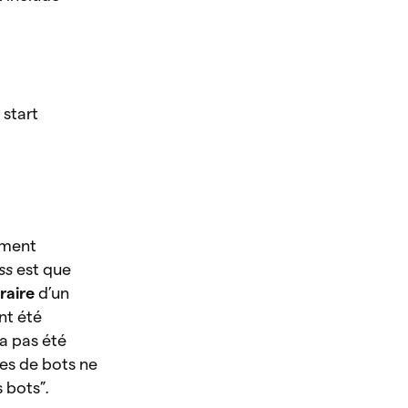
 start
ement
ss
est que
raire
d’un
nt été
’a pas été
ues de bots ne
 bots”.