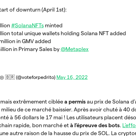
tart of downturn (April 1st):
llion
#SolanaNFTs
minted
illion total unique wallets holding Solana NFT added
million in GMV added
illion in Primary Sales by
@Metaplex
 🇧🇷 (@voteforpedrito)
May 16, 2022
e mais extrêmement ciblée
a permis
au prix de Solana 
ilieu de ce marché baissier. Après avoir chuté à 40 do
té à 56 dollars le 17 mai ! Les utilisateurs placent dés
chain rapide, bon marché et
à l’épreuve des bots
.
L’eff
ne autre raison de la hausse du prix de SOL. La crypt