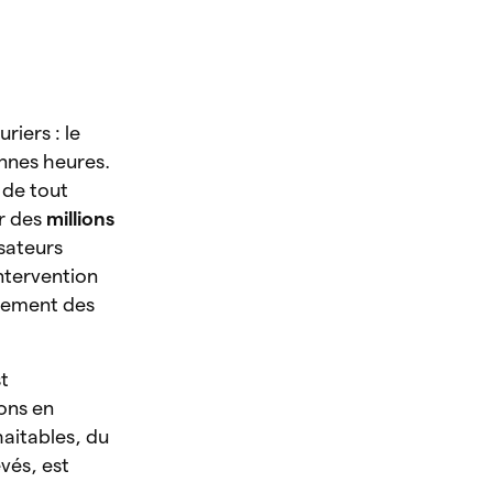
riers : le
nnes heures.
 de tout
er des
millions
isateurs
ntervention
ncement des
st
ions en
haitables, du
vés, est