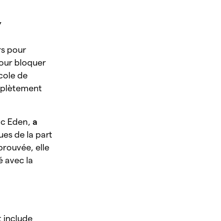
”
rs pour
pour bloquer
cole de
omplètement
ic Eden,
a
ues de la part
prouvée, elle
lé avec la
t include