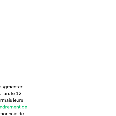
d’augmenter
llars le 12
ormais leurs
ondrement de
omonnaie de