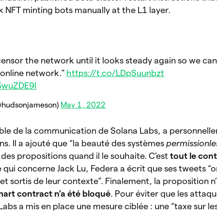
k NFT minting bots manually at the L1 layer.
censor the network until it looks steady again so we can
 online network."
https://t.co/LDpSuunbzt
F6wuZDE9I
@hudsonjameson)
May 1, 2022
ble de la communication de Solana Labs, a personnell
s. Il a ajouté que “la beauté des systèmes
permissionle
des propositions quand il le souhaite. C’est
tout le cont
e qui concerne Jack Lu, Federa a écrit que ses tweets “o
 sortis de leur contexte”. Finalement, la proposition n
art contract n’a été bloqué
. Pour éviter que les attaq
abs a mis en place une mesure ciblée : une “taxe sur les