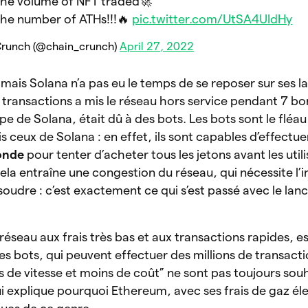
the volume of NFT traded🚀
the number of ATHs!!!🔥
pic.twitter.com/UtSA4UIdHy
runch (@chain_crunch)
April 27, 2022
 mais Solana n’a pas eu le temps de se reposer sur ses lau
transactions a mis le réseau hors service pendant 7 bo
pe de Solana, était dû à des bots. Les bots sont le fléau
s ceux de Solana : en effet, ils sont capables d’effectu
conde
pour tenter d’acheter tous les jetons avant les util
a entraîne une congestion du réseau, qui nécessite l’i
ésoudre : c’est exactement ce qui s’est passé avec le la
 réseau aux frais très bas et aux transactions rapides, e
es bots, qui peuvent effectuer des millions de transact
s de vitesse et moins de coût” ne sont pas toujours sou
i explique pourquoi Ethereum, avec ses frais de gaz éle