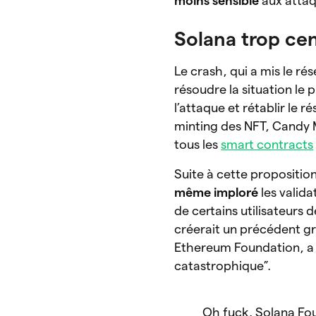
moins sensible
aux attaq
Solana trop cen
Le crash, qui a mis le ré
résoudre la situation le 
l’attaque et rétablir le r
minting des NFT, Candy 
tous les
smart contracts
Suite à cette propositio
même imploré
les valida
de certains utilisateurs 
créerait un précédent g
Ethereum Foundation, a 
catastrophique”.
Oh fuck. Solana Fou