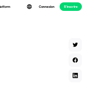
latform
Connexion
S’inscrire