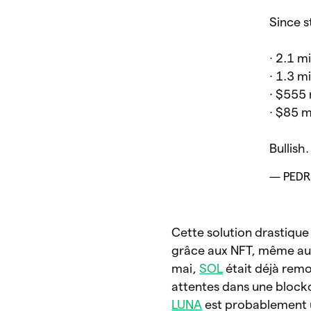
Since s
∙ 2.1 mi
∙ 1.3 m
∙ $555 
∙ $85 m
Bullish.
— PEDR◎
Cette solution drastiqu
grâce aux NFT, même au m
mai,
SOL
était déjà remon
attentes dans une block
LUNA
est probablement u