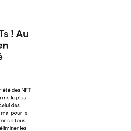
Ts ! Au
en
é
riété des NFT
rme la plus
celui des
 mai pour le
arer de tous
éliminer les