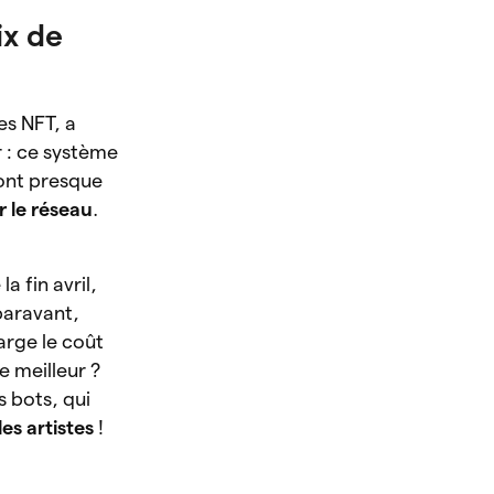
ix de
es NFT, a
r : ce système
sont presque
 le réseau
.
a fin avril,
paravant,
arge le coût
e meilleur ?
s bots, qui
es artistes
!