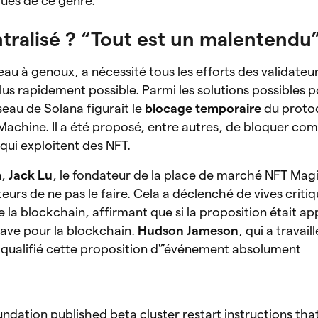
ues de ce genre.
tralisé ? “Tout est un malentendu
seau à genoux, a nécessité tous les efforts des validateu
plus rapidement possible. Parmi les solutions possibles 
éseau de Solana figurait le
blocage temporaire
du proto
Machine. Il a été proposé, entre autres, de bloquer c
qui exploitent des NFT.
n,
Jack Lu
, le fondateur de la place de marché NFT Mag
teurs de ne pas le faire. Cela a déclenché de vives critiq
de la blockchain, affirmant que si la proposition était ap
rave pour la blockchain.
Hudson Jameson
, qui a travail
qualifié cette proposition d'”événement absolument
ndation published beta cluster restart instructions tha