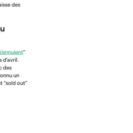
aisse des
au
s’ennuient
”
 d’avril.
c des
connu un
t “sold out”