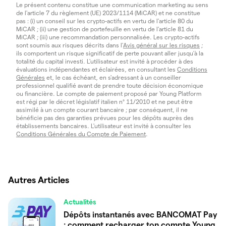
Le présent contenu constitue une communication marketing au sens
de l'article 7 du règlement (UE) 2023/1114 (MiCAR) et ne constitue
pas : (i) un conseil sur les crypto-actifs en vertu de l'article 80 du
MiCAR ; (ii) une gestion de portefeuille en vertu de l'article 81 du
MiCAR ; (iii) une recommandation personnalisée. Les crypto-actifs
sont soumis aux risques décrits dans l'
Avis général sur les risques
;
ils comportent un risque significatif de perte pouvant aller jusqu'à la
totalité du capital investi. L'utilisateur est invité à procéder à des
évaluations indépendantes et éclairées, en consultant les
Conditions
Générales
et, le cas échéant, en s'adressant à un conseiller
professionnel qualifié avant de prendre toute décision économique
ou financière. Le compte de paiement proposé par Young Platform
est régi par le décret législatif italien n° 11/2010 et ne peut être
assimilé à un compte courant bancaire ; par conséquent, il ne
bénéficie pas des garanties prévues pour les dépôts auprès des
établissements bancaires. L'utilisateur est invité à consulter les
Conditions Générales du Compte de Paiement
.
Autres Articles
Actualités
Dépôts instantanés avec BANCOMAT Pay
: comment recharger ton compte Young