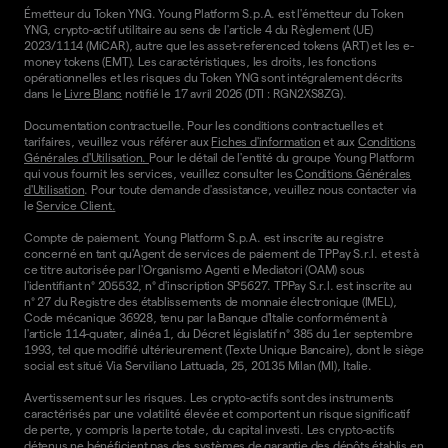
Émetteur du Token YNG. Young Platform S.p.A. est l'émetteur du Token
YNG, crypto-actif utilitaire au sens de l'article 4 du Règlement (UE)
2023/1114 (MiCAR), autre que les asset-referenced tokens (ART) et les e-
money tokens (EMT). Les caractéristiques, les droits, les fonctions
opérationnelles et les risques du Token YNG sont intégralement décrits
dans le
Livre Blanc
notifié le 17 avril 2026 (DTI : RGN2XS8ZG).
Documentation contractuelle. Pour les conditions contractuelles et
tarifaires, veuillez vous référer aux
Fiches d'information
et aux
Conditions
Générales d'Utilisation.
Pour le détail de l'entité du groupe Young Platform
qui vous fournit les services, veuillez consulter les
Conditions Générales
d'Utilisation
. Pour toute demande d'assistance, veuillez nous contacter via
le
Service Client.
Compte de paiement. Young Platform S.p.A. est inscrite au registre
concerné en tant qu'Agent de services de paiement de TPPay S.r.l. et est à
ce titre autorisée par l'Organismo Agenti e Mediatori (OAM) sous
l'identifiant n° 205532, n° d'inscription SP5627. TPPay S.r.l. est inscrite au
n° 27 du Registre des établissements de monnaie électronique (IMEL),
Code mécanique 36928, tenu par la Banque d'Italie conformément à
l'article 114-quater, alinéa 1, du Décret législatif n° 385 du 1er septembre
1993, tel que modifié ultérieurement (Texte Unique Bancaire), dont le siège
social est situé Via Serviliano Lattuada, 25, 20135 Milan (MI), Italie.
Avertissement sur les risques. Les crypto-actifs sont des instruments
caractérisés par une volatilité élevée et comportent un risque significatif
de perte, y compris la perte totale, du capital investi. Les crypto-actifs
détenus ne bénéficient pas des systèmes de garantie des dépôts établis en