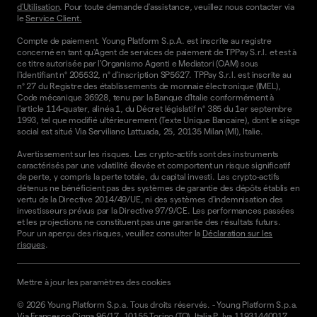
d'Utilisation
. Pour toute demande d'assistance, veuillez nous contacter via
le
Service Client.
Compte de paiement. Young Platform S.p.A. est inscrite au registre
concerné en tant qu'Agent de services de paiement de TPPay S.r.l. et est à
ce titre autorisée par l'Organismo Agenti e Mediatori (OAM) sous
l'identifiant n° 205532, n° d'inscription SP5627. TPPay S.r.l. est inscrite au
n° 27 du Registre des établissements de monnaie électronique (IMEL),
Code mécanique 36928, tenu par la Banque d'Italie conformément à
l'article 114-quater, alinéa 1, du Décret législatif n° 385 du 1er septembre
1993, tel que modifié ultérieurement (Texte Unique Bancaire), dont le siège
social est situé Via Serviliano Lattuada, 25, 20135 Milan (MI), Italie.
Avertissement sur les risques. Les crypto-actifs sont des instruments
caractérisés par une volatilité élevée et comportent un risque significatif
de perte, y compris la perte totale, du capital investi. Les crypto-actifs
détenus ne bénéficient pas des systèmes de garantie des dépôts établis en
vertu de la Directive 2014/49/UE, ni des systèmes d'indemnisation des
investisseurs prévus par la Directive 97/9/CE. Les performances passées
et les projections ne constituent pas une garantie des résultats futurs.
Pour un aperçu des risques, veuillez consulter la
Déclaration sur les
risques
.
Mettre à jour les paramètres des cookies
©
2026
Young Platform S.p.a. Tous droits réservés.
-
Young Platform S.p.a.
Via Francesco Cigna 96/17, 10155 Torino (TO), Italia P. Iva 11931440017