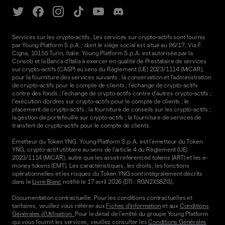
Services sur les crypto-actifs. Les services sur crypto-actifs sont fournis
par Young Platform S.p.A., dont le siège social est situé au 96/17, Via F.
Cigna, 10155 Turin, Italie. Young Platform S.p.A. est autorisée par la
Consob et la Banca d'Italia à exercer en qualité de Prestataire de services
sur crypto-actifs (CASP) au sens du Règlement (UE) 2023/1114 (MiCAR),
pour la fourniture des services suivants : la conservation et l'administration
de crypto-actifs pour le compte de clients ; l'échange de crypto-actifs
contre des fonds ; l'échange de crypto-actifs contre d'autres crypto-actifs ;
l'exécution d'ordres sur crypto-actifs pour le compte de clients ; le
placement de crypto-actifs ; la fourniture de conseils sur les crypto-actifs ;
la gestion de portefeuille sur crypto-actifs ; la fourniture de services de
transfert de crypto-actifs pour le compte de clients.
Émetteur du Token YNG. Young Platform S.p.A. est l'émetteur du Token
YNG, crypto-actif utilitaire au sens de l'article 4 du Règlement (UE)
2023/1114 (MiCAR), autre que les asset-referenced tokens (ART) et les e-
money tokens (EMT). Les caractéristiques, les droits, les fonctions
opérationnelles et les risques du Token YNG sont intégralement décrits
dans le
Livre Blanc
notifié le 17 avril 2026 (DTI : RGN2XS8ZG).
Documentation contractuelle. Pour les conditions contractuelles et
tarifaires, veuillez vous référer aux
Fiches d'information
et aux
Conditions
Générales d'Utilisation.
Pour le détail de l'entité du groupe Young Platform
qui vous fournit les services, veuillez consulter les
Conditions Générales