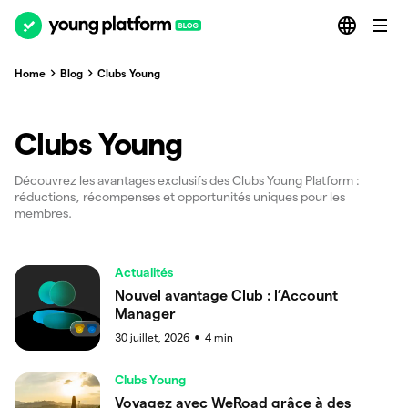
Home
Blog
Clubs Young
Clubs Young
Découvrez les avantages exclusifs des Clubs Young Platform :
réductions, récompenses et opportunités uniques pour les
membres.
Actualités
Nouvel avantage Club : l’Account
Manager
30 juillet, 2026
4
min
●
Clubs Young
Voyagez avec WeRoad grâce à des