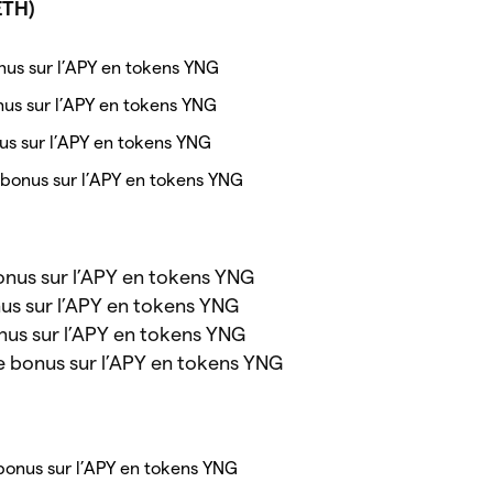
ETH)
nus sur l’APY en tokens YNG
us sur l’APY en tokens YNG
us sur l’APY en tokens YNG
bonus sur l’APY en tokens YNG
onus sur l’APY en tokens YNG
us sur l’APY en tokens YNG
nus sur l’APY en tokens YNG
e bonus sur l’APY en tokens YNG
onus sur l’APY en tokens YNG