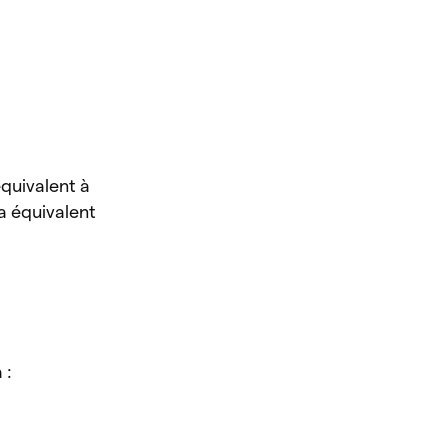
quivalent à
a équivalent
 :