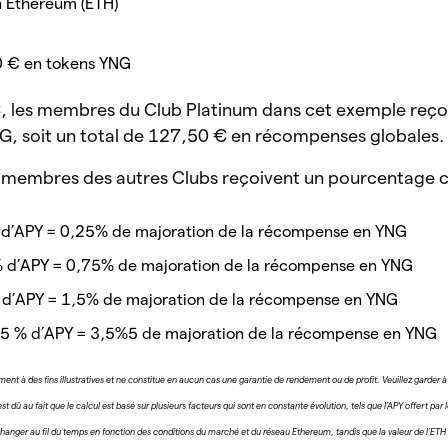
n Ethereum (ETH)
0 € en tokens YNG
 €, les membres du Club Platinum dans cet exemple reço
G, soit un total de 127,50 € en récompenses globales.
 membres des autres Clubs reçoivent un pourcentage cr
d’APY = 0,25% de majoration de la récompense en YNG
% d’APY = 0,75% de majoration de la récompense en YNG
 d’APY = 1,5% de majoration de la récompense en YNG
 5 % d’APY = 3,5%5 de majoration de la récompense en YNG
t à des fins illustratives et ne constitue en aucun cas une garantie de rendement ou de profit. Veuillez garder à l’
st dû au fait que le calcul est basé sur plusieurs facteurs qui sont en constante évolution, tels que l’APY offert par l
 changer au fil du temps en fonction des conditions du marché et du réseau Ethereum, tandis que la valeur de l’ETH