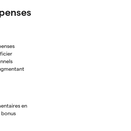
penses
penses
ficier
nnels
 augmentant
entaires en
s bonus