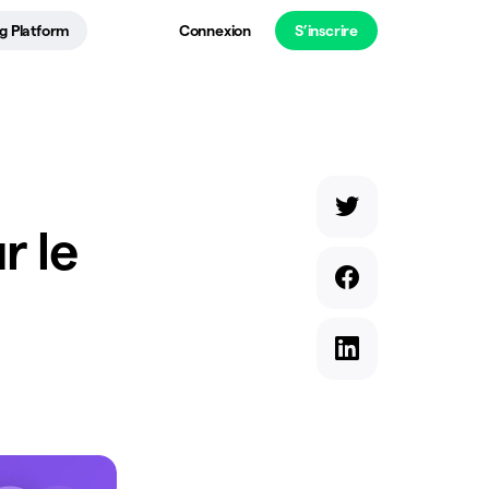
g Platform
Connexion
S’inscrire
r le