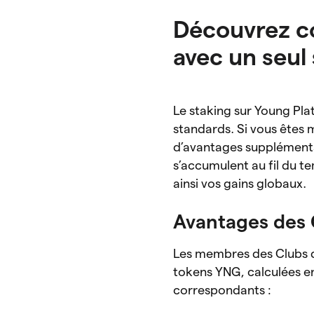
Découvrez c
avec un seul 
Le staking sur Young Pl
standards. Si vous êtes
d’avantages supplémenta
s’accumulent au fil du t
ainsi vos gains globaux.
Avantages des 
Les membres des Clubs 
tokens YNG, calculées en 
correspondants :