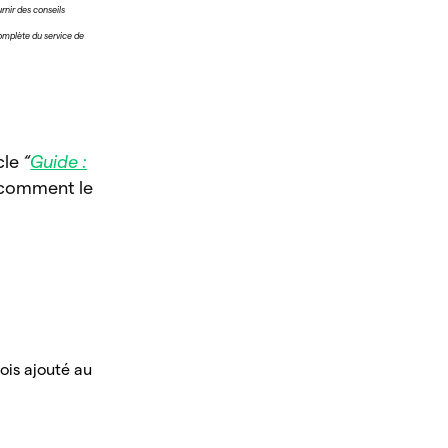
rnir des conseils
complète du service de
cle
“
Guide :
 comment le
ois ajouté au