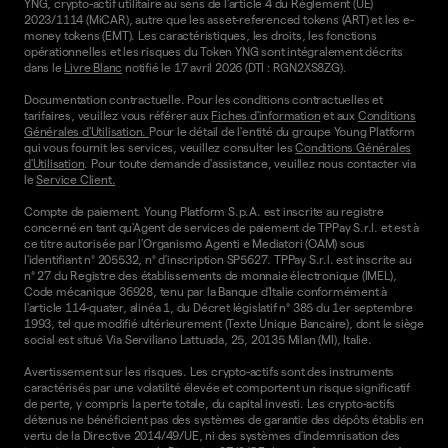
YNG, crypto-actif utilitaire au sens de l'article 4 du Règlement (UE)
2023/1114 (MiCAR), autre que les asset-referenced tokens (ART) et les e-
money tokens (EMT). Les caractéristiques, les droits, les fonctions
opérationnelles et les risques du Token YNG sont intégralement décrits
dans le
Livre Blanc
notifié le 17 avril 2026 (DTI : RGN2XS8ZG).
Documentation contractuelle. Pour les conditions contractuelles et
tarifaires, veuillez vous référer aux
Fiches d'information
et aux
Conditions
Générales d'Utilisation.
Pour le détail de l'entité du groupe Young Platform
qui vous fournit les services, veuillez consulter les
Conditions Générales
d'Utilisation
. Pour toute demande d'assistance, veuillez nous contacter via
le
Service Client.
Compte de paiement. Young Platform S.p.A. est inscrite au registre
concerné en tant qu'Agent de services de paiement de TPPay S.r.l. et est à
ce titre autorisée par l'Organismo Agenti e Mediatori (OAM) sous
l'identifiant n° 205532, n° d'inscription SP5627. TPPay S.r.l. est inscrite au
n° 27 du Registre des établissements de monnaie électronique (IMEL),
Code mécanique 36928, tenu par la Banque d'Italie conformément à
l'article 114-quater, alinéa 1, du Décret législatif n° 385 du 1er septembre
1993, tel que modifié ultérieurement (Texte Unique Bancaire), dont le siège
social est situé Via Serviliano Lattuada, 25, 20135 Milan (MI), Italie.
Avertissement sur les risques. Les crypto-actifs sont des instruments
caractérisés par une volatilité élevée et comportent un risque significatif
de perte, y compris la perte totale, du capital investi. Les crypto-actifs
détenus ne bénéficient pas des systèmes de garantie des dépôts établis en
vertu de la Directive 2014/49/UE, ni des systèmes d'indemnisation des