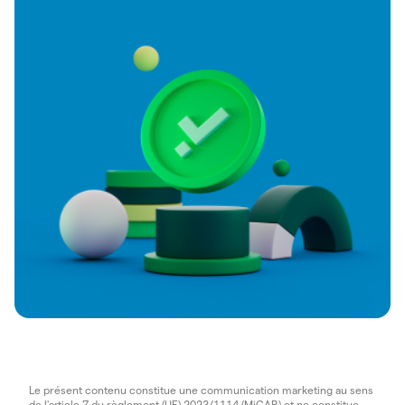
Le présent contenu constitue une communication marketing au sens
de l'article 7 du règlement (UE) 2023/1114 (MiCAR) et ne constitue