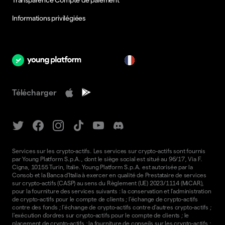
Informations privilégiées
fr
Télécharger
Services sur les crypto-actifs. Les services sur crypto-actifs sont fournis
par Young Platform S.p.A., dont le siège social est situé au 96/17, Via F.
Cigna, 10155 Turin, Italie. Young Platform S.p.A. est autorisée par la
Consob et la Banca d'Italia à exercer en qualité de Prestataire de services
sur crypto-actifs (CASP) au sens du Règlement (UE) 2023/1114 (MiCAR),
pour la fourniture des services suivants : la conservation et l'administration
de crypto-actifs pour le compte de clients ; l'échange de crypto-actifs
contre des fonds ; l'échange de crypto-actifs contre d'autres crypto-actifs ;
l'exécution d'ordres sur crypto-actifs pour le compte de clients ; le
placement de crypto-actifs ; la fourniture de conseils sur les crypto-actifs ;