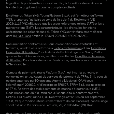
la gestion de portefeuille sur crypto-actifs ; la fourniture de services de
transfert de crypto-actifs pour le compte de clients.
Émetteur du Token YNG. Young Platform S.p.A. est l'émetteur du Token
YNG, crypto-actif utilitaire au sens de l'article 4 du Règlement (UE)
2023/1114 (MiCAR), autre que les asset-referenced tokens (ART) et les e-
money tokens (EMT). Les caractéristiques, les droits, les fonctions
opérationnelles et les risques du Token YNG sont intégralement décrits
dans le
Livre Blanc
notifié le 17 avril 2026 (DTI : RGN2XS8ZG).
Documentation contractuelle. Pour les conditions contractuelles et
tarifaires, veuillez vous référer aux
Fiches d'information
et aux
Conditions
Générales d'Utilisation.
Pour le détail de l'entité du groupe Young Platform
qui vous fournit les services, veuillez consulter les
Conditions Générales
d'Utilisation
. Pour toute demande d'assistance, veuillez nous contacter via
le
Service Client.
Compte de paiement. Young Platform S.p.A. est inscrite au registre
concerné en tant qu'Agent de services de paiement de TPPay S.r.l. et est à
ce titre autorisée par l'Organismo Agenti e Mediatori (OAM) sous
l'identifiant n° 205532, n° d'inscription SP5627. TPPay S.r.l. est inscrite au
n° 27 du Registre des établissements de monnaie électronique (IMEL),
Code mécanique 36928, tenu par la Banque d'Italie conformément à
l'article 114-quater, alinéa 1, du Décret législatif n° 385 du 1er septembre
1993, tel que modifié ultérieurement (Texte Unique Bancaire), dont le siège
social est situé Via Serviliano Lattuada, 25, 20135 Milan (MI), Italie.
Avertissement sur les risques. Les crypto-actifs sont des instruments