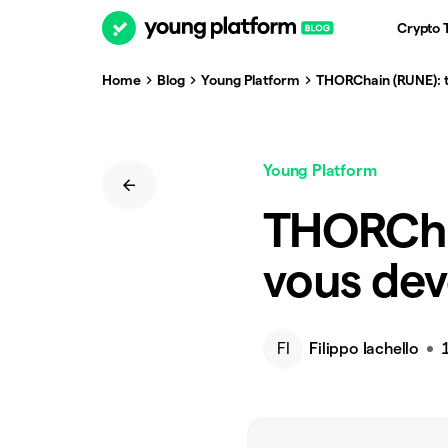
Crypto 
Home
Blog
Young Platform
THORChain (RUNE): t
Young Platform
THORChai
vous dev
FI
Filippo Iachello