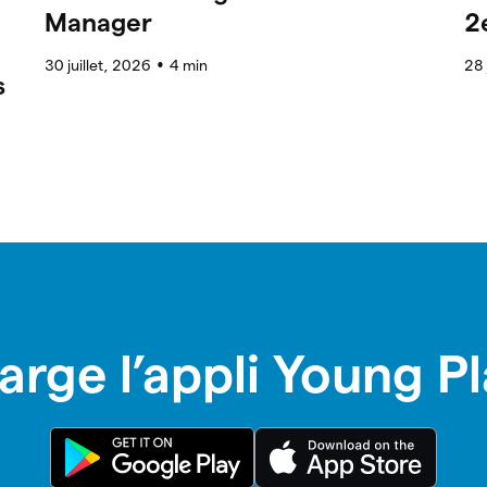
Manager
2
30 juillet, 2026
4
min
28 
●
s
arge l’appli Young P