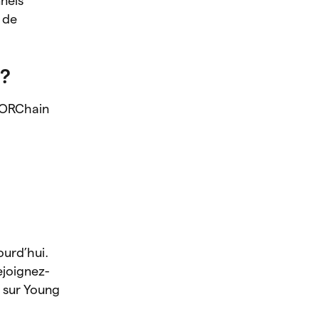
nnels
 de
 ?
THORChain
urd’hui.
Rejoignez-
 sur Young