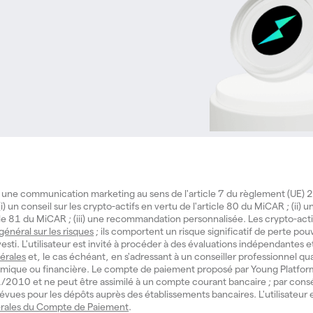
 une communication marketing au sens de l'article 7 du règlement (UE
i) un conseil sur les crypto-actifs en vertu de l'article 80 du MiCAR ; (ii) 
icle 81 du MiCAR ; (iii) une recommandation personnalisée. Les crypto-act
 général sur les risques
; ils comportent un risque significatif de perte pouv
investi. L'utilisateur est invité à procéder à des évaluations indépendantes e
érales
et, le cas échéant, en s'adressant à un conseiller professionnel qua
mique ou financière. Le compte de paiement proposé par Young Platform
° 11/2010 et ne peut être assimilé à un compte courant bancaire ; par cons
évues pour les dépôts auprès des établissements bancaires. L'utilisateur e
rales du Compte de Paiement
.