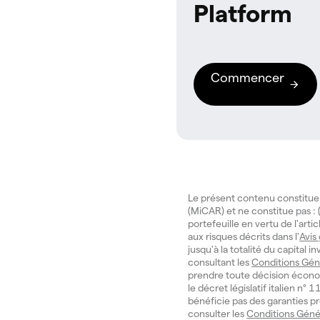
Platform
Commencer
Le présent contenu constitue
(MiCAR) et ne constitue pas : (
portefeuille en vertu de l'art
aux risques décrits dans l'
Avis
jusqu'à la totalité du capital 
consultant les
Conditions Gén
prendre toute décision écono
le décret législatif italien n
bénéficie pas des garanties pr
consulter les
Conditions Géné