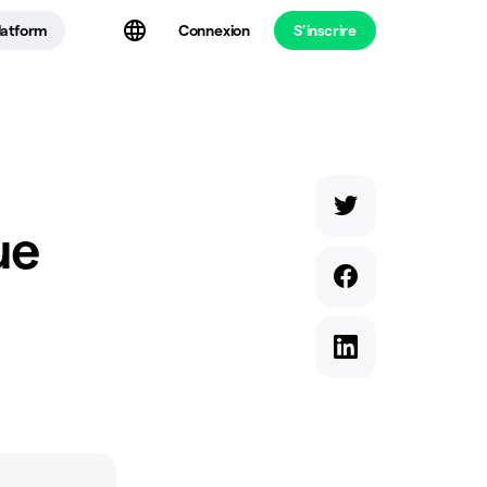
latform
Connexion
S’inscrire
ue