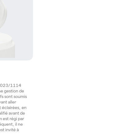
) 2023/1114
une gestion de
ifs sont soumis
ant aller
t éclairées, en
lifié avant de
 est régi par
équent, il ne
st invité à