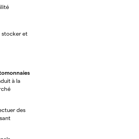
lité
.
, stocker et
ptomonnaies
duit à la
rché
fectuer des
sant