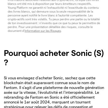
blancs ont été mis à disposition par leurs émetteurs respectifs.
Young Platform ne garantit ni l’exhaustivité ni l’exactitude du contenu
des livres blancs, qui demeure sous la seule responsabilité de la
personne ayant notifié le livre blanc à l’autorité compétente. Les
crypto-actifs sont très volatils. Tu peux perdre une partie ou la totalité
de ton investissement : n’investis que ce que tu peux te permettre de
perdre. Pour une présentation détaillée des risques, consulte le
document d’
Information sur les Risques
.
Pourquoi acheter Sonic (S)
?
Si vous envisagez d’acheter Sonic, sachez que cette
blockchain était auparavant connue sous le nom de
Fantom. Il s’agit d’une plateforme de nouvelle génération
axée sur la vitesse, l’évolutivité et l’interopérabilité. Le
rebranding de Fantom en Sonic a été officiellement
annoncé le 1er août 2024, marquant un tournant
stratégique pour relever les défis de congestion et