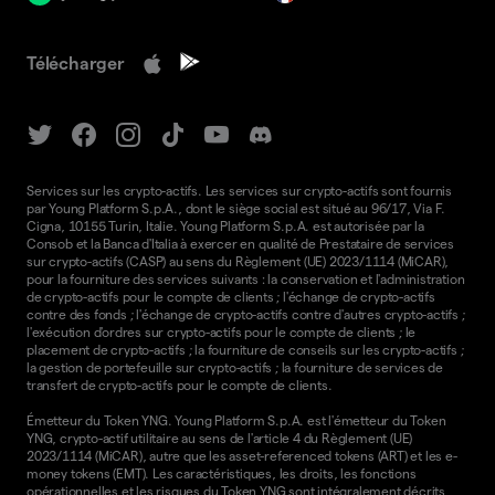
Télécharger
Services sur les crypto-actifs. Les services sur crypto-actifs sont fournis
par Young Platform S.p.A., dont le siège social est situé au 96/17, Via F.
Cigna, 10155 Turin, Italie. Young Platform S.p.A. est autorisée par la
Consob et la Banca d'Italia à exercer en qualité de Prestataire de services
sur crypto-actifs (CASP) au sens du Règlement (UE) 2023/1114 (MiCAR),
pour la fourniture des services suivants : la conservation et l'administration
de crypto-actifs pour le compte de clients ; l'échange de crypto-actifs
contre des fonds ; l'échange de crypto-actifs contre d'autres crypto-actifs ;
l'exécution d'ordres sur crypto-actifs pour le compte de clients ; le
placement de crypto-actifs ; la fourniture de conseils sur les crypto-actifs ;
la gestion de portefeuille sur crypto-actifs ; la fourniture de services de
transfert de crypto-actifs pour le compte de clients.
Émetteur du Token YNG. Young Platform S.p.A. est l'émetteur du Token
YNG, crypto-actif utilitaire au sens de l'article 4 du Règlement (UE)
2023/1114 (MiCAR), autre que les asset-referenced tokens (ART) et les e-
money tokens (EMT). Les caractéristiques, les droits, les fonctions
opérationnelles et les risques du Token YNG sont intégralement décrits