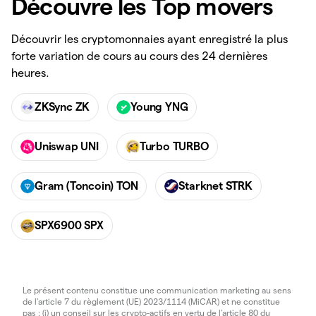
Découvre les Top movers
Découvrir les cryptomonnaies ayant enregistré la plus
forte variation de cours au cours des 24 dernières
heures.
ZKSync ZK
Young YNG
Uniswap UNI
Turbo TURBO
Gram (Toncoin) TON
Starknet STRK
SPX6900 SPX
Le présent contenu constitue une communication marketing au sens
de l'article 7 du règlement (UE) 2023/1114 (MiCAR) et ne constitue
pas : (i) un conseil sur les crypto-actifs en vertu de l'article 80 du