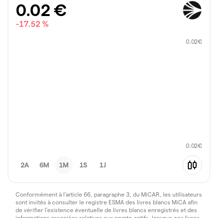
0.02
€
-17.52 %
0.02
€
0.02
€
2A
6M
1M
1S
1J
Conformément à l’article 66, paragraphe 3, du MiCAR, les utilisateurs
sont invités à consulter le registre ESMA des livres blancs MiCA afin
de vérifier l’existence éventuelle de livres blancs enregistrés et des
informations associées relatives aux crypto-actifs, lorsque ces livres