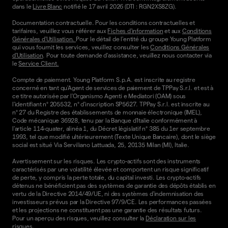
dans le
Livre Blanc
notifié le 17 avril 2026 (DTI : RGN2XS8ZG).
Documentation contractuelle. Pour les conditions contractuelles et
tarifaires, veuillez vous référer aux
Fiches d'information
et aux
Conditions
Générales d'Utilisation.
Pour le détail de l'entité du groupe Young Platform
qui vous fournit les services, veuillez consulter les
Conditions Générales
d'Utilisation
. Pour toute demande d'assistance, veuillez nous contacter via
le
Service Client.
Compte de paiement. Young Platform S.p.A. est inscrite au registre
concerné en tant qu'Agent de services de paiement de TPPay S.r.l. et est à
ce titre autorisée par l'Organismo Agenti e Mediatori (OAM) sous
l'identifiant n° 205532, n° d'inscription SP5627. TPPay S.r.l. est inscrite au
n° 27 du Registre des établissements de monnaie électronique (IMEL),
Code mécanique 36928, tenu par la Banque d'Italie conformément à
l'article 114-quater, alinéa 1, du Décret législatif n° 385 du 1er septembre
1993, tel que modifié ultérieurement (Texte Unique Bancaire), dont le siège
social est situé Via Serviliano Lattuada, 25, 20135 Milan (MI), Italie.
Avertissement sur les risques. Les crypto-actifs sont des instruments
caractérisés par une volatilité élevée et comportent un risque significatif
de perte, y compris la perte totale, du capital investi. Les crypto-actifs
détenus ne bénéficient pas des systèmes de garantie des dépôts établis en
vertu de la Directive 2014/49/UE, ni des systèmes d'indemnisation des
investisseurs prévus par la Directive 97/9/CE. Les performances passées
et les projections ne constituent pas une garantie des résultats futurs.
Pour un aperçu des risques, veuillez consulter la
Déclaration sur les
risques
.