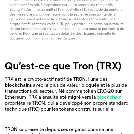
blancs ont été mis à disposition par leurs émetteurs respectifs.
Young Platform ne garantit ni l’exhaustivité ni l’exactitude du contenu
des livres blancs, qui demeure sous la seule responsabilité de la
personne ayant notifié le livre blanc à l’autorité compétente. Les
crypto-actifs sont très volatils. Tu peux perdre une partie ou la totalité
de ton investissement : n’investis que ce que tu peux te permettre de
perdre. Pour une présentation détaillée des risques, consulte le
document d’
Information sur les Risques
.
Qu’est-ce que Tron (TRX)
TRX est le crypto-actif natif de
TRON
, l’une des
blockchains
avec le plus de valeur bloquée et le plus de
transactions du secteur. Né comme token ERC-20 sur
Ethereum, TRX a ensuite été migré vers la
blockchain
propriétaire TRON, qui a développé son propre standard
technique (TRC) pour les tokens construits sur elle.
TRON se présente depuis ses origines comme une