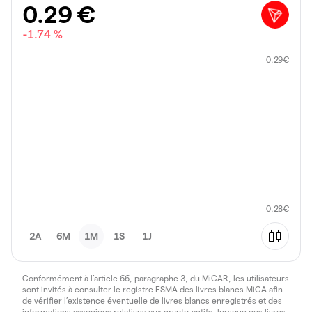
0.29
€
-1.74 %
0.29
€
0.28
€
2A
6M
1M
1S
1J
Conformément à l’article 66, paragraphe 3, du MiCAR, les utilisateurs
sont invités à consulter le registre ESMA des livres blancs MiCA afin
de vérifier l’existence éventuelle de livres blancs enregistrés et des
informations associées relatives aux crypto-actifs, lorsque ces livres