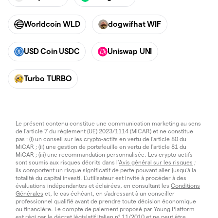
Worldcoin WLD
dogwifhat WIF
USD Coin USDC
Uniswap UNI
Turbo TURBO
Le présent contenu constitue une communication marketing au sens
de l'article 7 du règlement (UE) 2023/1114 (MiCAR) et ne constitue
pas : (i) un conseil sur les crypto-actifs en vertu de l'article 80 du
MiCAR ; (ii) une gestion de portefeuille en vertu de l'article 81 du
MiCAR ; (iii) une recommandation personnalisée. Les crypto-actifs
sont soumis aux risques décrits dans l'
Avis général sur les risques
;
ils comportent un risque significatif de perte pouvant aller jusqu'à la
totalité du capital investi. L'utilisateur est invité à procéder à des
évaluations indépendantes et éclairées, en consultant les
Conditions
Générales
et, le cas échéant, en s'adressant à un conseiller
professionnel qualifié avant de prendre toute décision économique
ou financière. Le compte de paiement proposé par Young Platform
est régi par le décret législatif italien n° 11/2010 et ne peut être