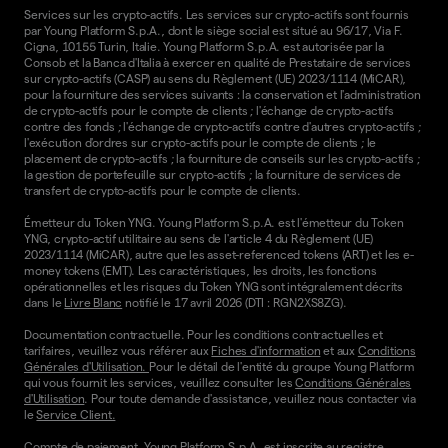
Services sur les crypto-actifs. Les services sur crypto-actifs sont fournis
par Young Platform S.p.A., dont le siège social est situé au 96/17, Via F.
Cigna, 10155 Turin, Italie. Young Platform S.p.A. est autorisée par la
Consob et la Banca d'Italia à exercer en qualité de Prestataire de services
sur crypto-actifs (CASP) au sens du Règlement (UE) 2023/1114 (MiCAR),
pour la fourniture des services suivants : la conservation et l'administration
de crypto-actifs pour le compte de clients ; l'échange de crypto-actifs
contre des fonds ; l'échange de crypto-actifs contre d'autres crypto-actifs ;
l'exécution d'ordres sur crypto-actifs pour le compte de clients ; le
placement de crypto-actifs ; la fourniture de conseils sur les crypto-actifs ;
la gestion de portefeuille sur crypto-actifs ; la fourniture de services de
transfert de crypto-actifs pour le compte de clients.
Émetteur du Token YNG. Young Platform S.p.A. est l'émetteur du Token
YNG, crypto-actif utilitaire au sens de l'article 4 du Règlement (UE)
2023/1114 (MiCAR), autre que les asset-referenced tokens (ART) et les e-
money tokens (EMT). Les caractéristiques, les droits, les fonctions
opérationnelles et les risques du Token YNG sont intégralement décrits
dans le
Livre Blanc
notifié le 17 avril 2026 (DTI : RGN2XS8ZG).
Documentation contractuelle. Pour les conditions contractuelles et
tarifaires, veuillez vous référer aux
Fiches d'information
et aux
Conditions
Générales d'Utilisation.
Pour le détail de l'entité du groupe Young Platform
qui vous fournit les services, veuillez consulter les
Conditions Générales
d'Utilisation
. Pour toute demande d'assistance, veuillez nous contacter via
le
Service Client.
Compte de paiement. Young Platform S.p.A. est inscrite au registre