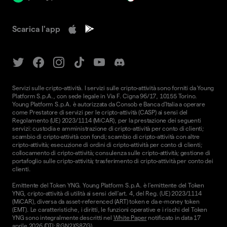
Scarica l'app
Servizi sulle cripto-attività. I servizi sulle cripto-attività sono forniti da Young
Platform S.p.A., con sede legale in Via F. Cigna 96/17, 10155 Torino.
Young Platform S.p.A. è autorizzata da Consob e Banca d'Italia a operare
come Prestatore di servizi per le cripto-attività (CASP) ai sensi del
Regolamento (UE) 2023/1114 (MiCAR), per la prestazione dei seguenti
servizi: custodia e amministrazione di cripto-attività per conto di clienti;
scambio di cripto-attività con fondi; scambio di cripto-attività con altre
cripto-attività; esecuzione di ordini di cripto-attività per conto di clienti;
collocamento di cripto-attività; consulenza sulle cripto-attività; gestione di
portafoglio sulle cripto-attività; trasferimento di cripto-attività per conto dei
clienti.
Emittente del Token YNG. Young Platform S.p.A. è l'emittente del Token
YNG, cripto-attività di utilità ai sensi dell'art. 4, del Reg. (UE) 2023/1114
(MiCAR), diversa da asset-referenced (ART) token e da e-money token
(EMT). Le caratteristiche, i diritti, le funzioni operative e i rischi del Token
YNG sono integralmente descritti nel
White Paper
notificato in data 17
aprile 2026 (DTI: RGN2XS8ZG).