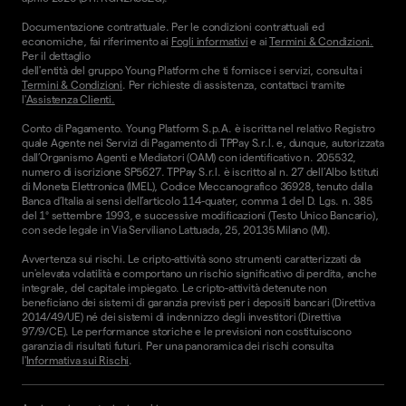
Documentazione contrattuale. Per le condizioni contrattuali ed
economiche, fai riferimento ai
Fogli informativi
e ai
Termini & Condizioni.
Per il dettaglio
dell'entità del gruppo Young Platform che ti fornisce i servizi, consulta i
Termini & Condizioni
. Per richieste di assistenza, contattaci tramite
l'
Assistenza Clienti.
Conto di Pagamento. Young Platform S.p.A. è iscritta nel relativo Registro
quale Agente nei Servizi di Pagamento di TPPay S.r.l. e, dunque, autorizzata
dall’Organismo Agenti e Mediatori (OAM) con identificativo n. 205532,
numero di iscrizione SP5627. TPPay S.r.l. è iscritto al n. 27 dell’Albo Istituti
di Moneta Elettronica (IMEL), Codice Meccanografico 36928, tenuto dalla
Banca d’Italia ai sensi dell’articolo 114-quater, comma 1 del D. Lgs. n. 385
del 1° settembre 1993, e successive modificazioni (Testo Unico Bancario),
con sede legale in Via Serviliano Lattuada, 25, 20135 Milano (MI).
Avvertenza sui rischi. Le cripto-attività sono strumenti caratterizzati da
un'elevata volatilità e comportano un rischio significativo di perdita, anche
integrale, del capitale impiegato. Le cripto-attività detenute non
beneficiano dei sistemi di garanzia previsti per i depositi bancari (Direttiva
2014/49/UE) né dei sistemi di indennizzo degli investitori (Direttiva
97/9/CE). Le performance storiche e le previsioni non costituiscono
garanzia di risultati futuri. Per una panoramica dei rischi consulta
l'
Informativa sui Rischi
.