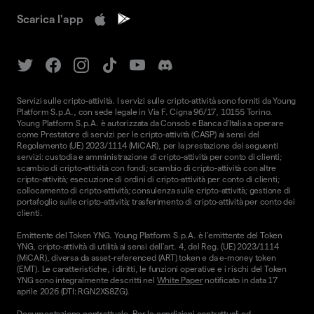
Scarica l'app
Servizi sulle cripto-attività. I servizi sulle cripto-attività sono forniti da Young
Platform S.p.A., con sede legale in Via F. Cigna 96/17, 10155 Torino.
Young Platform S.p.A. è autorizzata da Consob e Banca d'Italia a operare
come Prestatore di servizi per le cripto-attività (CASP) ai sensi del
Regolamento (UE) 2023/1114 (MiCAR), per la prestazione dei seguenti
servizi: custodia e amministrazione di cripto-attività per conto di clienti;
scambio di cripto-attività con fondi; scambio di cripto-attività con altre
cripto-attività; esecuzione di ordini di cripto-attività per conto di clienti;
collocamento di cripto-attività; consulenza sulle cripto-attività; gestione di
portafoglio sulle cripto-attività; trasferimento di cripto-attività per conto dei
clienti.
Emittente del Token YNG. Young Platform S.p.A. è l'emittente del Token
YNG, cripto-attività di utilità ai sensi dell'art. 4, del Reg. (UE) 2023/1114
(MiCAR), diversa da asset-referenced (ART) token e da e-money token
(EMT). Le caratteristiche, i diritti, le funzioni operative e i rischi del Token
YNG sono integralmente descritti nel
White Paper
notificato in data 17
aprile 2026 (DTI: RGN2XS8ZG).
Documentazione contrattuale. Per le condizioni contrattuali ed