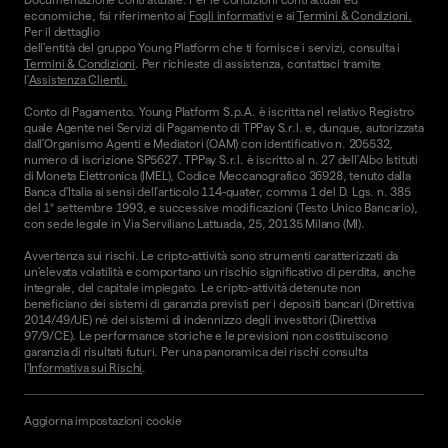
economiche, fai riferimento ai
Fogli informativi
e ai
Termini & Condizioni.
Per il dettaglio
dell'entità del gruppo Young Platform che ti fornisce i servizi, consulta i
Termini & Condizioni
. Per richieste di assistenza, contattaci tramite
l'
Assistenza Clienti.
Conto di Pagamento. Young Platform S.p.A. è iscritta nel relativo Registro
quale Agente nei Servizi di Pagamento di TPPay S.r.l. e, dunque, autorizzata
dall’Organismo Agenti e Mediatori (OAM) con identificativo n. 205532,
numero di iscrizione SP5627. TPPay S.r.l. è iscritto al n. 27 dell’Albo Istituti
di Moneta Elettronica (IMEL), Codice Meccanografico 36928, tenuto dalla
Banca d’Italia ai sensi dell’articolo 114-quater, comma 1 del D. Lgs. n. 385
del 1° settembre 1993, e successive modificazioni (Testo Unico Bancario),
con sede legale in Via Serviliano Lattuada, 25, 20135 Milano (MI).
Avvertenza sui rischi. Le cripto-attività sono strumenti caratterizzati da
un'elevata volatilità e comportano un rischio significativo di perdita, anche
integrale, del capitale impiegato. Le cripto-attività detenute non
beneficiano dei sistemi di garanzia previsti per i depositi bancari (Direttiva
2014/49/UE) né dei sistemi di indennizzo degli investitori (Direttiva
97/9/CE). Le performance storiche e le previsioni non costituiscono
garanzia di risultati futuri. Per una panoramica dei rischi consulta
l'
Informativa sui Rischi
.
Aggiorna impostazioni cookie