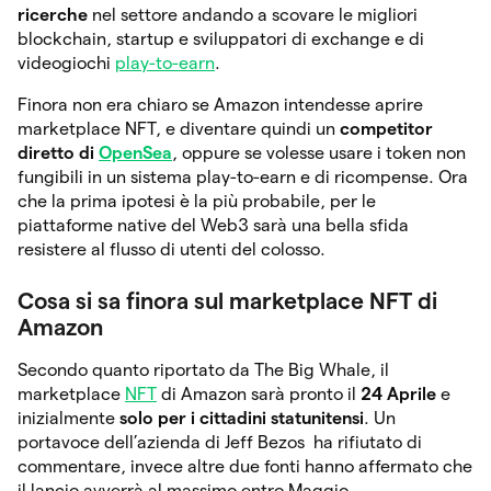
ricerche
nel settore andando a scovare le migliori
blockchain, startup e sviluppatori di exchange e di
videogiochi
play-to-earn
.
Finora non era chiaro se Amazon intendesse aprire
marketplace NFT, e diventare quindi un
competitor
diretto di
OpenSea
, oppure se volesse usare i token non
fungibili in un sistema play-to-earn e di ricompense. Ora
che la prima ipotesi è la più probabile, per le
piattaforme native del Web3 sarà una bella sfida
resistere al flusso di utenti del colosso.
Cosa si sa finora sul marketplace NFT di
Amazon
Secondo quanto riportato da The Big Whale, il
marketplace
NFT
di Amazon sarà pronto il
24 Aprile
e
inizialmente
solo per i cittadini statunitensi
. Un
portavoce dell’azienda di Jeff Bezos ha rifiutato di
commentare, invece altre due fonti hanno affermato che
il lancio avverrà al massimo entro Maggio.