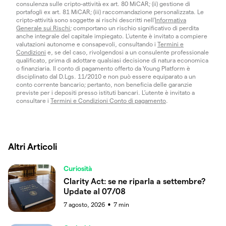
consulenza sulle cripto-attività ex art. 80 MiCAR; (ii) gestione di
portafogli ex art. 81 MiCAR; (iii) raccomandazione personalizzata. Le
cripto-attività sono soggette ai rischi descritti nell'
Informativa
Generale sui Rischi
; comportano un rischio significativo di perdita
anche integrale del capitale impiegato. L’utente è invitato a compiere
valutazioni autonome e consapevoli, consultando i
Termini e
Condizioni
e, se del caso, rivolgendosi a un consulente professionale
qualificato, prima di adottare qualsiasi decisione di natura economica
o finanziaria. Il conto di pagamento offerto da Young Platform è
disciplinato dal D.Lgs. 11/2010 e non può essere equiparato a un
conto corrente bancario; pertanto, non beneficia delle garanzie
previste per i depositi presso istituti bancari. L’utente è invitato a
consultare i
Termini e Condizioni Conto di pagamento
.
Altri Articoli
Curiosità
Clarity Act: se ne riparla a settembre?
Update al 07/08
7 agosto, 2026
7
min
●