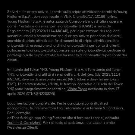
Servizi sulle cripto-attività. I servizi sulle cripto-attività sono forniti da Young
Platform S.p.A., con sede legale in Via F. Cigna 96/17, 10155 Torino.
Young Platform S.p.A. è autorizzata da Consob e Banca d'Italia a operare
come Prestatore di servizi per le cripto-attività (CASP) ai sensi del
Regolamento (UE) 2023/1114 (MiCAR), per la prestazione dei seguenti
servizi: custodia e amministrazione di cripto-attività per conto di clienti;
scambio di cripto-attività con fondi; scambio di cripto-attività con altre
cripto-attività; esecuzione di ordini di cripto-attività per conto di clienti;
collocamento di cripto-attività; consulenza sulle cripto-attività; gestione di
portafoglio sulle cripto-attività; trasferimento di cripto-attività per conto dei
clienti.
Emittente del Token YNG. Young Platform S.p.A. è l'emittente del Token
YNG, cripto-attività di utilità ai sensi dell'art. 4, del Reg. (UE) 2023/1114
(MiCAR), diversa da asset-referenced (ART) token e da e-money token
(EMT). Le caratteristiche, i diritti, le funzioni operative e i rischi del Token
YNG sono integralmente descritti nel
White Paper
notificato in data 17
aprile 2026 (DTI: RGN2XS8ZG).
Documentazione contrattuale. Per le condizioni contrattuali ed
economiche, fai riferimento ai
Fogli informativi
e ai
Termini & Condizioni.
Per il dettaglio
dell'entità del gruppo Young Platform che ti fornisce i servizi, consulta i
Termini & Condizioni
. Per richieste di assistenza, contattaci tramite
l'
Assistenza Clienti.