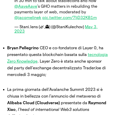
in 30 min to talk about stablecoins and how
@AaveAave
’s GHO matters in rebuilding the
payments layer of web, moderated by
@jacqmelinek
pic.twitter.com/7ljD32KB1m
— Stani.lens (🌿,👻) (@StaniKulechov)
May 3,
2023
Bryan Pellegrino
CEO e co-fondatore di Layer 0, ha
presentato questa blockchain basata sulla
tecnologia
Zero Knowledge
. Layer Zero è stata anche sponsor
del party dell’exchange decentralizzato TraderJoe di
mercoledì 3 maggio;
La prima giornata dell’Avalanche Summit 2023 si è
chiusa in bellezza con l’annuncio del metaverso di
Alibaba Cloud (Cloudverse)
presentate da
Raymond
Xiao
,
l’head of international Web3 solutions