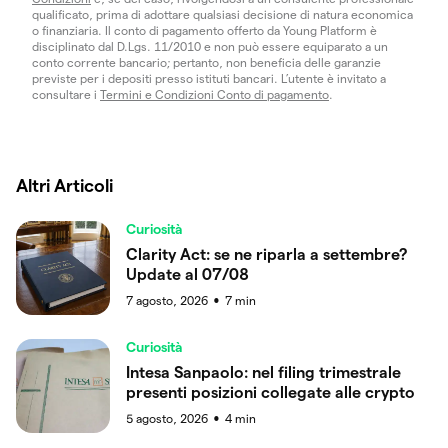
qualificato, prima di adottare qualsiasi decisione di natura economica
o finanziaria. Il conto di pagamento offerto da Young Platform è
disciplinato dal D.Lgs. 11/2010 e non può essere equiparato a un
conto corrente bancario; pertanto, non beneficia delle garanzie
previste per i depositi presso istituti bancari. L’utente è invitato a
consultare i
Termini e Condizioni Conto di pagamento
.
Altri Articoli
Curiosità
Clarity Act: se ne riparla a settembre?
Update al 07/08
7 agosto, 2026
7
min
●
Curiosità
Intesa Sanpaolo: nel filing trimestrale
presenti posizioni collegate alle crypto
5 agosto, 2026
4
min
●