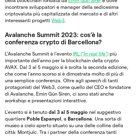
della blockchain fondata da
Emin Gün Sirer
e dove
incontrare sviluppatori e manager della sedicesima
criptovaluta più capitalizzata del mercato e di altri
interessanti progetti
Web3
.
Avalanche Summit 2023: cos’è la
conferenza crypto di Barcellona?
L’Avalanche Summit è l’evento
IRL (“
In real life”
)
più
importante dell’anno per la blockchain della crypto
AVAX. Dal 3 al 5 maggio si è svolta la seconda edizione,
che come l’anno scorso si è dimostrata molto di più di
una semplice conferenza. Oltre agli
speech
di tanti
protagonisti del Web3, come quello del CEO e fondatore
di Avalanche, Emin Gün Siren, ci sono stati anche
workshop
e presentazioni interattive.
L’evento si è tenuto
dal 3 al 5 maggio
nel suggestivo
quartiere
Poble Espanyol
, a
Barcellona
. Una sorta di
museo a cielo aperto situato su una delle colline della
città: Montjuïc. Tra i partner della conferenza tanti