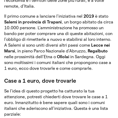
l’economia e i territori delle zone più rurali, e a volte
remote, d’Italia.
Il primo comune a lanciare l’iniziativa nel
2019
è stato
Salemi in provincia di Trapani
, un borgo abitato da circa
10.000 persone. L’amministrazione ha promosso un
bando per poter comprare una di queste abitazioni, con
l’obbligo di rimetterle a nuovo e stabilirsi al loro interno.
A Salemi si sono uniti diversi altri paesi come
Lecce nei
Marsi
, in pieno Parco Nazionale d’Abruzzo,
Regalbuto
nelle prossimità dell’Etna o
Ollolai
in Sardegna. Oggi
sono moltissimi i comuni italiani che propongono case a
1 euro, ecco dove trovarle e come comprarle.
Case a 1 euro, dove trovarle
Se l’idea di questo progetto ha catturato la tua
attenzione, potresti chiederti dove trovare le case a 1
euro. Innanzitutto è bene sapere quali sono i comuni
italiani che aderiscono all’iniziativa. Questa è una lista
parziale: