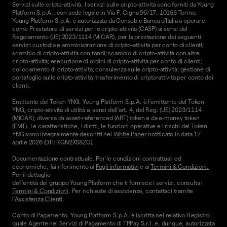
Servizi sulle cripto-attività. I servizi sulle cripto-attività sono forniti da Young
Platform S.p.A., con sede legale in Via F. Cigna 96/17, 10155 Torino.
Young Platform S.p.A. è autorizzata da Consob e Banca d'Italia a operare
come Prestatore di servizi per le cripto-attività (CASP) ai sensi del
Regolamento (UE) 2023/1114 (MiCAR), per la prestazione dei seguenti
servizi: custodia e amministrazione di cripto-attività per conto di clienti;
scambio di cripto-attività con fondi; scambio di cripto-attività con altre
cripto-attività; esecuzione di ordini di cripto-attività per conto di clienti;
collocamento di cripto-attività; consulenza sulle cripto-attività; gestione di
portafoglio sulle cripto-attività; trasferimento di cripto-attività per conto dei
clienti.
Emittente del Token YNG. Young Platform S.p.A. è l'emittente del Token
YNG, cripto-attività di utilità ai sensi dell'art. 4, del Reg. (UE) 2023/1114
(MiCAR), diversa da asset-referenced (ART) token e da e-money token
(EMT). Le caratteristiche, i diritti, le funzioni operative e i rischi del Token
YNG sono integralmente descritti nel
White Paper
notificato in data 17
aprile 2026 (DTI: RGN2XS8ZG).
Documentazione contrattuale. Per le condizioni contrattuali ed
economiche, fai riferimento ai
Fogli informativi
e ai
Termini & Condizioni.
Per il dettaglio
dell'entità del gruppo Young Platform che ti fornisce i servizi, consulta i
Termini & Condizioni
. Per richieste di assistenza, contattaci tramite
l'
Assistenza Clienti.
Conto di Pagamento. Young Platform S.p.A. è iscritta nel relativo Registro
quale Agente nei Servizi di Pagamento di TPPay S.r.l. e, dunque, autorizzata