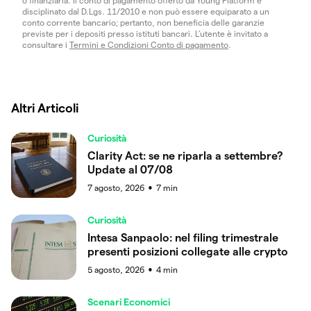
o finanziaria. Il conto di pagamento offerto da Young Platform è
disciplinato dal D.Lgs. 11/2010 e non può essere equiparato a un
conto corrente bancario; pertanto, non beneficia delle garanzie
previste per i depositi presso istituti bancari. L’utente è invitato a
consultare i
Termini e Condizioni Conto di pagamento
.
Altri Articoli
Curiosità
Clarity Act: se ne riparla a settembre?
Update al 07/08
7 agosto, 2026
7
min
●
Curiosità
Intesa Sanpaolo: nel filing trimestrale
presenti posizioni collegate alle crypto
5 agosto, 2026
4
min
●
Scenari Economici